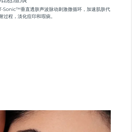
T-Sonic™垂直透肤声波脉动刺激微循环，加速肌肤代
谢过程，淡化痘印和瑕疵。