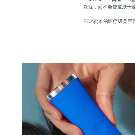
红光疗法
炎症，而不会使皮肤干
FDA批准的医疗级美容
瑞典美肤护理
面部清洁
紧致提拉
LUNA™ 4 套装
BEAR™ 2 套装
Anti-aging massage
Microcurrent toning
补水保湿
口腔护理
LUNA™ 4 Plus
BEAR™ 2 go
UFO™ 3 套装
issa™ 4
Massage, LED heating
Microcurrent toning on-the-go
Deep facial hydration
Hybrid silicone sonic toothbrush
FAQ™ 抗老护理
LUNA™ 4 Men
BEAR™ 2 eyes & lips
NEW
UFO™ 3 LED
issa™ 4 plus
For men, anti-aging massage
Microcurrent line smoothing device