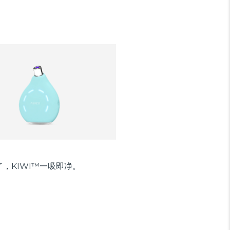
，KIWI™一吸即净。