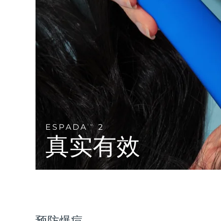
Near-infrared and red light therapy device
Smart hybrid silicone sonic toothbrush
抗老
LED治疗
LUNA™ 4 mini
面部提拉护理
FAQ™ 101
FAQ™ 201
UFO™ 3 mini
issa™ 4 smile
For young skin, T-zone
Premium anti-aging skincare
NEW
Clinical anti-aging
LED mask
Red light therapy device for young skin
Hybrid silicone sonic toothbrush
生发
LUNA™ 4 go
BEAR™ 设备
肌肤年轻化
FAQ™ 102
FAQ™ 202
UFO™ 3 go
issa™ 4 baby
For travel or gym bag
All premium facelift devices
FAQ™ 301
FAQ™ 501
Advanced clinical anti-aging
LED mask
Portable red light therapy
For ages 0-3
NEW
LED hair strengthening scalp massager
Full-Spectrum Red Light Therapy
LUNA™ 护肤
ESPADA
2
TM
FAQ™ 103
FAQ™ 211
保健品
面膜
issa™ Teeth Whitening Set
真实有效
Premium cleansers & balm
FAQ™ Scalp Serum
FAQ™ 502
Luxurious clinical anti-aging set
Anti-aging neck & décolleté LED mask
Rejuvenation & hydration
Dual LED + sonic device & 18% PAP gel
Scalp recovery probiotic serum
Full-Spectrum Red Light Therapy
LUNA™ 设备
专业治疗
FAQ™ P1 Primer
FAQ™ 221
UFO™ 设备
ISSA™ 设备
All facial cleansing devices
FAQ™护肤品
Manuka honey primer
Anti-aging LED hand mask
FAQ™ Red Light Serum
All deep facial hydration devices
All silicone sonic toothbrushes
All FAQ™ skincare
预防爆痘