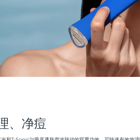
理、净痘
ED蓝光和T-Sonic™垂直透肤声波脉动的双重功效，可快速有效