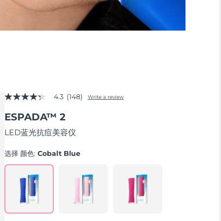
4.3
(148)
Write a review
4.3
out
ESPADA™ 2
of
5
stars,
LED蓝光抗痘美容仪
average
rating
选择 颜色:
Cobalt Blue
value.
Read
148
Reviews.
Same
page
link.