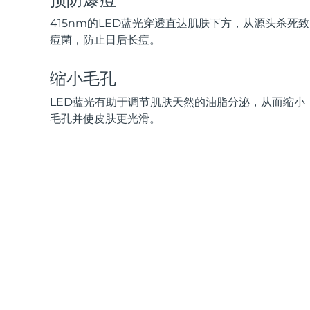
脱毛
FAQ™护肤品
身体护理
FAQ™护肤品
FAQ™产品
FAQ™ skincare
All FAQ™ skincare
All FAQ™ skincare
415nm的LED蓝光穿透直达肌肤下方，从源头杀死致
PEACH™ 2 Pro Max
BEAR™ 2 body
All hair treatments
All FAQ™ skincare
痘菌，防止日后长痘。
Professional IPL hair removal device
Microcurrent body toning
FAQ™产品
FAQ™产品
缩小毛孔
痘肌护理
FAQ™ products
眼部护理
All anti-aging treatments
All LED treatments
PEACH™ 2
LUNA™ 4 body
All toning treatments
LED蓝光有助于调节肌肤天然的油脂分泌，从而缩小
ESPADA™ 2 plus
BEAR™ 2 eyes & lips
IPL hair removal
Massaging body brush
毛孔并使皮肤更光滑。
Recurring acne LED therapy
Microcurrent line smoothing device
PEACH™ 2 go
SUPERCHARGED™ serum
护发
毛孔护理
ESPADA™ 2
IRIS™ 2
Travel-friendly IPL hair removal
Firming body serum
LUNA™ 4 hair
KIWI™ derma
Acne treatment device
Rejuvenating eye massager
NEW
2-in-1 LED scalp massager
Diamond microdermabrasion .
PEACH™ Cooling Prep Gel
ESPADA™ Blemish Solution
眼部护肤
牙齿美白
Cooling IPL hair removal gel
FLIP™ play advanced
KIWI™
Concentrated acne gel
Advanced eye care treatment
issa™ Teeth Whitening Set
LED light hairbrush
Blackhead remover
Dual LED + sonic device & 18% PAP gel
更多的
ESPADA™ 设备
眼部护理设备
LUNA™ Dual-Peptide Scalp