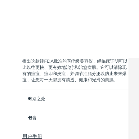
KIWI™ 皮肤护理
All acne treatment devices
All revitalizing eye massagers
Serum
issa™ Teeth Whitening Gel
Advanced pore care essentials
For healthy hair
18% PAP
护肤品
男士
全部购买
推出这款经FDA批准的医疗级美容仪，经临床证明可以
比以往更快、更有效地治疗和治愈痘肌。它可以清除现
有的痘痘、痘印和炎症，并调节油脂分泌以防止未来爆
痘，让您每一天都拥有清透、健康和光滑的美肌。
FOREO APP
特别之处
关于我们
3/4的用户在第一次使用后表示看到了效果。
包含
100%的用户反馈肌肤更净澈。
4/5的用户反馈痘痘减少了。
ESPADA™ 2
用户手册
只需30秒即可护理每个痘痘。
USB 充电线