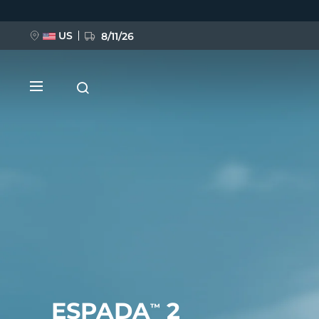
跳
转
到
主
US
8/11/26
要
内
容
新品
BREAKING NEWS
FAQ™ Pure Beauty-Tech Elixir
ESPADA
2
™