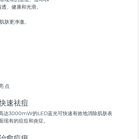
清透、健康和光滑。
示肌肤更净澈。
亮点
快速祛痘
高达3000mW的LED蓝光可快速有效地消除肌肤表
面现有的痘痘和炎症。
治愈痘痕