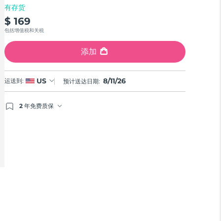
有存货
$ 169
包括增值税和关税
添加
8/11/26
US
运送到:
预计送达日期:
2 年免费质保
如果您在2年质保期内发现任何非人为质量问题，FOREO
将免费为您更换产品。