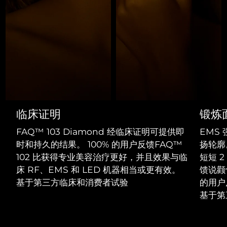
Professional IPL hair removal device
Microcurrent body toning
All hair treatments
All FAQ™ skincare
德国
预计送达日期
8/8/26
FAQ™产品
FAQ™产品
痘肌护理
眼部护理
直布罗陀
PEACH™ 2
LUNA™ 4 body
预计送达日期
8/12/26
FAQ™ products
All anti-aging treatments
All LED treatments
ESPADA™ 2 plus
BEAR™ 2 eyes & lips
IPL hair removal
Massaging body brush
All toning treatments
希腊
预计送达日期
8/8/26
Recurring acne LED therapy
Microcurrent line smoothing device
中国香港特别行政区
预计送达日期
8/9/26
PEACH™ 2 go
SUPERCHARGED™ serum
护发
毛孔护理
ESPADA™ 2
IRIS™ 2
Travel-friendly IPL hair removal
Firming body serum
匈牙利
LUNA™ 4 hair
预计送达日期
8/8/26
KIWI™ derma
临床证明
锻炼
Acne treatment device
Rejuvenating eye massager
NEW
2-in-1 LED scalp massager
Diamond microdermabrasion .
FAQ™ 103 Diamond 经临床证明可提供即
EMS
冰岛
预计送达日期
8/9/26
PEACH™ Cooling Prep Gel
时和持久的结果。 100% 的用户反馈FAQ™
扬轮廓。
ESPADA™ Blemish Solution
眼部护肤
牙齿美白
Cooling IPL hair removal gel
102 比获得专业美容治疗更好，并且效果与临
短短 
印度尼西亚
预计送达日期
8/6/26
FLIP™ play advanced
KIWI™
Concentrated acne gel
Advanced eye care treatment
床 RF、EMS 和 LED 机器相当或更有效。
馈说颧
issa™ Teeth Whitening Set
LED light hairbrush
Blackhead remover
爱尔兰
基于第三方临床和消费者试验
的用户
预计送达日期
8/8/26
更多的
Dual LED + sonic device & 18% PAP gel
基于第
ESPADA™ 设备
眼部护理设备
马恩岛
预计送达日期
8/10/26
LUNA™ Dual-Peptide Scalp
KIWI™ 皮肤护理
All acne treatment devices
All revitalizing eye massagers
Serum
issa™ Teeth Whitening Gel