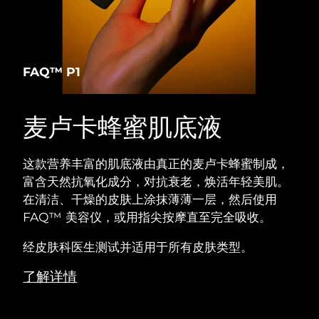
阿拉伯联合酋长国
预计送达日期
8/9/26
英国
预计送达日期
8/8/26
FAQ™ P1
美国
预计送达日期
8/9/26
麦卢卡蜂蜜肌底液
乌兹别克斯坦
预计送达日期
8/13/26
这款营养丰富的肌底液由真正的麦卢卡蜂蜜制成，
越南
预计送达日期
8/14/26
富含天然抗氧化成分，对抗衰老，焕活年轻美肌。
在清洁、干燥的皮肤上涂抹薄薄一层，然后使用
FAQ™ 美容仪，或用指尖按摩直至完全吸收。
经皮肤科医生测试并适用于所有皮肤类型。
了解详情