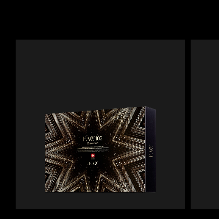
Advanced pore care essentials
以色列
预计送达日期
8/12/26
For healthy hair
18% PAP
护肤品
男士
意大利
预计送达日期
8/8/26
日本
预计送达日期
8/11/26
泽西岛
预计送达日期
8/13/26
全部购买
哈萨克斯坦
预计送达日期
8/10/26
FOREO APP
科威特
预计送达日期
8/8/26
关于我们
拉脱维亚
预计送达日期
8/8/26
黎巴嫩
预计送达日期
8/9/26
立陶宛
预计送达日期
8/8/26
卢森堡
预计送达日期
8/8/26