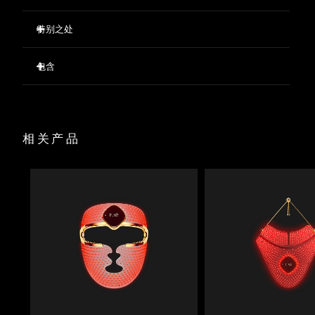
特别之处
波兰
预计送达日期
8/9/26
首次使用可减少 12% 以上的面部皱纹
葡萄牙
预计送达日期
8/8/26
包含
首次使用明显均匀肤色并显着提亮肤色
首次使用皮肤的水分含量增加 45%
FAQ™ 103 Diamond
波多黎各
预计送达日期
8/10/26
肌肤紧致度显著提升
FAQ™ P1 30ml
显着缩小毛孔，增加皮肤光滑度
FAQ™ Silicone Cleaning Spray 60ml
卡塔尔
预计送达日期
8/9/26
相关产品
100% 的用户反馈效果等同于/优于临床美容治疗
USB 充电线
底座
与 FAQ™ P1 麦卢卡蜂蜜肌底液一起使用，可确保使用安全和使用
留尼汪
预计送达日期
8/13/26
效果。
旅行袋
罗马尼亚
预计送达日期
8/8/26
清洁布
FAQ™ 100 系列宣传页
俄罗斯
预计送达日期
8/16/26
快速操作指南
基本操作手册
沙特阿拉伯
预计送达日期
8/9/26
2年质保
新加坡
预计送达日期
8/10/26