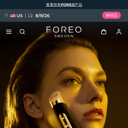
跳
查看所有FOREO产品
转
到
主
要
US
8/9/26
畅销品
内
容
新品
登录
语言
BREAKING NEWS
用户信息
English
Deutsch
Español
我的设备
FAQ™ Pure Beauty-Tech Elixir
Français
Italiano
Português
我的订单
Polski
Svenska
Русский
Türkçe
简体中文
繁體中文
我的地址
issa™ Teeth Whitening Set
我的订阅