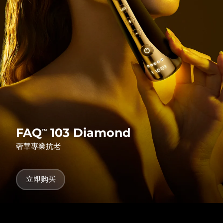
发货国家
美国
预计送达日期
8/9/26
FAQ™ Dual LED Panel
英国
预计送达日期
8/8/26
热门产品
西班牙
预计送达日期
8/8/26
澳大利亚
预计送达日期
8/11/26
法国
预计送达日期
8/8/26
FAQ
103 Diamond
™
特别优惠
畅销产品
奢華專業抗老
德国
预计送达日期
8/8/26
加拿大
预计送达日期
8/12/26
立即购买
红光疗法
澳大利亚
预计送达日期
8/11/26