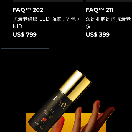
斯洛伐克
预计送达日期
8/8/26
FAQ™ 202
FAQ™ 211
抗衰老硅胶 LED 面罩，7 色 +
颈部和胸部的抗衰老 
斯洛文尼亚
预计送达日期
8/8/26
NIR
仪
南非
US$ 799
US$ 399
预计送达日期
8/16/26
韩国
预计送达日期
8/10/26
西班牙
预计送达日期
8/8/26
瑞典
预计送达日期
8/8/26
瑞士
预计送达日期
8/8/26
台湾
预计送达日期
8/13/26
泰国
预计送达日期
8/12/26
土耳其
预计送达日期
8/9/26