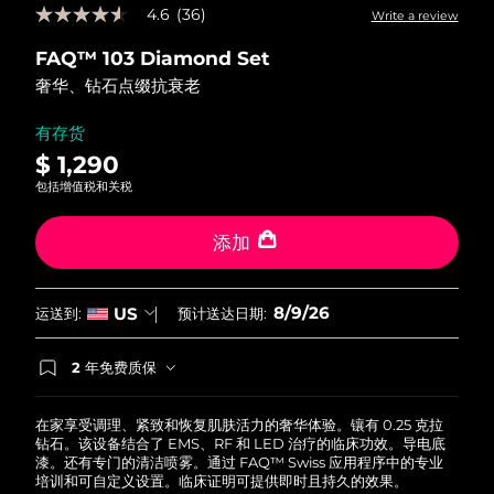
4.6
(36)
Write a review
4.6
中国澳门特别行政区
预计送达日期
8/10/26
out
FAQ™ 103 Diamond Set
of
5
马来西亚
预计送达日期
8/11/26
奢华、钻石点缀抗衰老
stars,
average
rating
马耳他
预计送达日期
8/8/26
有存货
value.
$ 1,290
Read
36
墨西哥
预计送达日期
8/12/26
包括增值税和关税
Reviews.
Same
摩纳哥
page
预计送达日期
8/9/26
添加
link.
荷兰
预计送达日期
8/8/26
8/9/26
US
运送到:
预计送达日期:
新西兰
预计送达日期
8/8/26
2 年免费质保
如果您在2年质保期内发现任何非人为质量问题，
挪威
预计送达日期
8/8/26
FOREO将免费为您更换产品。
在家享受调理、紧致和恢复肌肤活力的奢华体验。镶有 0.25 克拉
阿曼
预计送达日期
8/11/26
钻石。该设备结合了 EMS、RF 和 LED 治疗的临床功效。导电底
漆。还有专门的清洁喷雾。通过 FAQ™ Swiss 应用程序中的专业
培训和可自定义设置。临床证明可提供即时且持久的效果。
菲律宾
预计送达日期
8/11/26