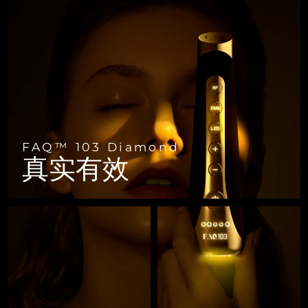
FAQ™ 101
FAQ™ 201
中国
LUNA™ 4 mini
面部提拉护理
预计送达日期
8/8/26
NEW
issa™ 4 smile
UFO™ 3 mini
Clinical anti-aging
LED mask
For young skin, T-zone
Premium anti-aging skincare
哥伦比亚
预计送达日期
8/12/26
Hybrid silicone sonic toothbrush
Red light therapy device for young skin
生发
肌肤年轻化
克罗地亚
预计送达日期
8/8/26
FAQ™ 102
FAQ™ 202
LUNA™ 4 go
BEAR™ 设备
FAQ™ 301
FAQ™ 501
issa™ 4 baby
UFO™ 3 go
Advanced clinical anti-aging
LED mask
For travel or gym bag
All premium facelift devices
NEW
塞浦路斯
预计送达日期
8/9/26
LED hair strengthening scalp massager
Full-Spectrum Red Light Therapy
For ages 0-3
Portable red light therapy
捷克
预计送达日期
8/8/26
FAQ™ 103
FAQ™ 211
LUNA™ 护肤
保健品
FAQ™ 103 Diamond
FAQ™ Scalp Serum
FAQ™ 502
issa™ Teeth Whitening Set
真实有效
面膜
Luxurious clinical anti-aging set
Anti-aging neck & décolleté LED mask
Premium cleansers & balm
丹麦
预计送达日期
8/8/26
Scalp recovery probiotic serum
Full-Spectrum Red Light Therapy
Dual LED + sonic device & 18% PAP gel
Rejuvenation & hydration
专业治疗
爱沙尼亚
预计送达日期
8/8/26
FAQ™ P1 Primer
FAQ™ 221
LUNA™ 设备
FAQ™护肤品
ISSA™ 设备
UFO™ 设备
Manuka honey primer
Anti-aging LED hand mask
芬兰
FAQ™ Red Light Serum
预计送达日期
8/8/26
All facial cleansing devices
All FAQ™ skincare
All silicone sonic toothbrushes
All deep facial hydration devices
法国
预计送达日期
8/8/26
脱毛
身体护理
FAQ™护肤品
FAQ™护肤品
PEACH™ 2 Pro Max
BEAR™ 2 body
FAQ™产品
FAQ™ skincare
法属波利尼西亚
预计送达日期
8/12/26
All FAQ™ skincare
All FAQ™ skincare