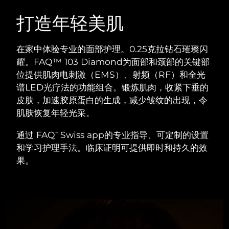
瑞典美肤护理
奥地利
预计送达日期
8/8/26
打造年轻美肌
巴林
预计送达日期
8/9/26
在家中体验专业的面部护理。0.25克拉钻石璀璨闪
面部清洁
紧致提拉
耀。FAQ™ 103 Diamond为面部和颈部的关键部
比利时
预计送达日期
8/8/26
位提供肌肉电刺激（EMS）、射频（RF）和全光
LUNA™ 4 套装
BEAR™ 2 套装
谱LED光疗法的功能组合。锻炼肌肉，收紧下垂的
百慕大
预计送达日期
8/14/26
Anti-aging massage
Microcurrent toning
皮肤，加速胶原蛋白的生成，减少皱纹的出现，令
波斯尼亚和黑塞哥维那
肌肤恢复年轻光采。
预计送达日期
8/11/26
补水保湿
口腔护理
LUNA™ 4 Plus
BEAR™ 2 go
通过 FAQ
Swiss app的专业指导、可定制的设置
文莱
™
预计送达日期
8/13/26
UFO™ 3 套装
issa™ 4
Massage, LED heating
Microcurrent toning on-the-go
和学习护理手法。临床证明可提供即时和持久的效
FAQ™ 抗老护理
Deep facial hydration
Hybrid silicone sonic toothbrush
果。
保加利亚
预计送达日期
8/8/26
NEW
LUNA™ 4 Men
BEAR™ 2 eyes & lips
加拿大
预计送达日期
8/12/26
UFO™ 3 LED
issa™ 4 plus
For men, anti-aging massage
Microcurrent line smoothing device
Near-infrared and red light therapy
Smart hybrid silicone sonic toothbrush
智利
预计送达日期
8/12/26
device
抗老
LED治疗