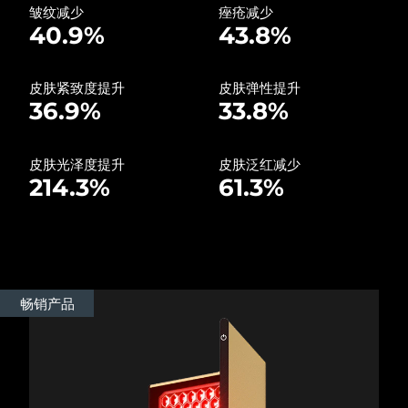
皱纹减少
痤疮减少
40.9%
43.8%
波兰
预计送达日期
8/9/26
葡萄牙
预计送达日期
8/8/26
皮肤紧致度提升
皮肤弹性提升
36.9%
33.8%
波多黎各
预计送达日期
8/10/26
皮肤光泽度提升
皮肤泛红减少
卡塔尔
预计送达日期
8/9/26
214.3%
61.3%
留尼汪
预计送达日期
8/13/26
罗马尼亚
预计送达日期
8/8/26
俄罗斯
预计送达日期
8/16/26
畅销产品
沙特阿拉伯
预计送达日期
8/9/26
新加坡
预计送达日期
8/10/26