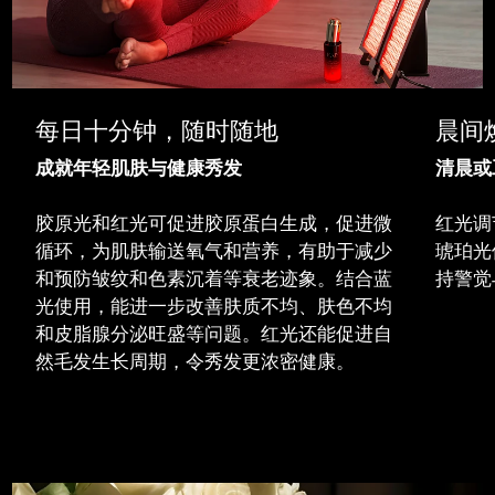
每日十分钟，随时随地
晨间
成就年轻肌肤与健康秀发
清晨或
胶原光和红光可促进胶原蛋白生成，促进微
红光调
循环，为肌肤输送氧气和营养，有助于减少
琥珀光
和预防皱纹和色素沉着等衰老迹象。结合蓝
持警觉
光使用，能进一步改善肤质不均、肤色不均
和皮脂腺分泌旺盛等问题。红光还能促进自
然毛发生长周期，令秀发更浓密健康。