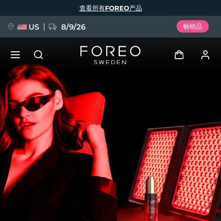
跳
查看所有FOREO产品
转
到
主
要
US
8/9/26
畅销品
内
容
新品
登录
语言
BREAKING NEWS
用户信息
English
Deutsch
Español
我的设备
FAQ™ Pure Beauty-Tech Elixir
Français
Italiano
Português
我的订单
Polski
Svenska
Русский
Türkçe
简体中文
繁體中文
我的地址
issa™ Teeth Whitening Set
我的订阅