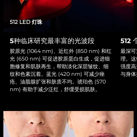
Advanced pore care essentials
以色列
预计送达日期
8/12/26
For healthy hair
18% PAP
护肤品
男士
意大利
预计送达日期
8/8/26
512 LED 灯珠
日本
预计送达日期
8/11/26
5种临床研究最丰富的光波段
512
泽西岛
预计送达日期
8/13/26
全部购买
胶原光 (1064 nm)、近红外 (850 nm) 和红
最深可
哈萨克斯坦
光 (650 nm) 可促进胶原蛋白生成，促进细
理。这
预计送达日期
8/10/26
胞修复和肌肤再生，帮助淡化深层皱纹、细
强度高
FOREO APP
科威特
预计送达日期
8/8/26
纹和色素沉着。蓝光 (420 nm) 可减少痤
与身体
疮、油脂腺扩张和肤质不均。琥珀色 (570
关于我们
拉脱维亚
预计送达日期
8/8/26
nm) 有助于减少泛红，舒缓受损肌肤。
黎巴嫩
预计送达日期
8/9/26
立陶宛
预计送达日期
8/8/26
卢森堡
预计送达日期
8/8/26