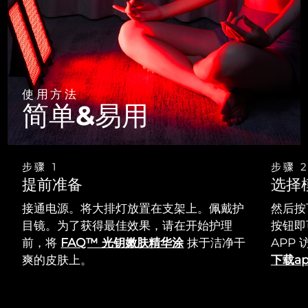
使用方法
简单&易用
步骤 1
步骤 
提前准备
选择
接通电源。将大排灯放置在支架上。佩戴护
然后按
目镜。为了获得最佳效果，请在开始护理
按钮即
前，将
FAQ™ 光钥嫩肤精华涂
抹于洁净干
APP
爽的皮肤上。
下载a