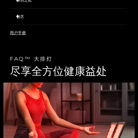
特别之处
512颗专业级灯珠，光能量密度高达610mW/cm²，媲美专业院
线护理效果。
包含
双屏6280cm²超大光照面积，一次照护更多肌肤区域，全面覆
FAQ™ 折叠屏大排灯
盖无死角。
用户手册
FAQ™ Red Light Peptide Serum 30mL
专利钻面光巢聚能设计，能量更聚焦，光能输出最大化。
护目镜
9 种经临床验证的波长：胶原光（1064 nm）、近红外光
（850 nm）、红光（650 nm）、橙光（590 nm）、琥珀光
护目镜收纳袋
（570 nm）、绿光（519 nm）、青光（463 nm）、紫光
FAQ™ 大排灯
大排灯支架（3片）
（450 nm）、蓝光（420 nm）。
电源适配器
尽享全方位健康益处
通过FAQ™ Swiss APP 内置预设护理模式，轻松解决特定肌肤
问题。
大排灯支架组装指南
快速操作指南
基本操作手册