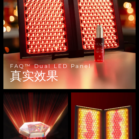
FAQ™ 101
FAQ™ 201
中国
LUNA™ 4 mini
面部提拉护理
预计送达日期
8/8/26
NEW
issa™ 4 smile
UFO™ 3 mini
Clinical anti-aging
LED mask
For young skin, T-zone
Premium anti-aging skincare
哥伦比亚
预计送达日期
8/12/26
Hybrid silicone sonic toothbrush
Red light therapy device for young skin
生发
肌肤年轻化
克罗地亚
预计送达日期
8/8/26
FAQ™ 102
FAQ™ 202
LUNA™ 4 go
BEAR™ 设备
FAQ™ 301
FAQ™ 501
issa™ 4 baby
UFO™ 3 go
Advanced clinical anti-aging
LED mask
For travel or gym bag
All premium facelift devices
NEW
塞浦路斯
预计送达日期
8/9/26
LED hair strengthening scalp massager
Full-Spectrum Red Light Therapy
For ages 0-3
Portable red light therapy
捷克
预计送达日期
8/8/26
FAQ™ 103
FAQ™ 211
LUNA™ 护肤
保健品
FAQ™ Dual LED Panel
FAQ™ Scalp Serum
FAQ™ 502
issa™ Teeth Whitening Set
真实效果
面膜
Luxurious clinical anti-aging set
Anti-aging neck & décolleté LED mask
Premium cleansers & balm
丹麦
预计送达日期
8/8/26
Scalp recovery probiotic serum
Full-Spectrum Red Light Therapy
Dual LED + sonic device & 18% PAP gel
Rejuvenation & hydration
专业治疗
爱沙尼亚
预计送达日期
8/8/26
FAQ™ P1 Primer
FAQ™ 221
LUNA™ 设备
FAQ™护肤品
ISSA™ 设备
UFO™ 设备
Manuka honey primer
Anti-aging LED hand mask
芬兰
FAQ™ Red Light Serum
预计送达日期
8/8/26
All facial cleansing devices
All FAQ™ skincare
All silicone sonic toothbrushes
All deep facial hydration devices
法国
预计送达日期
8/8/26
脱毛
身体护理
FAQ™护肤品
FAQ™护肤品
PEACH™ 2 Pro Max
BEAR™ 2 body
FAQ™产品
FAQ™ skincare
法属波利尼西亚
预计送达日期
8/12/26
All FAQ™ skincare
All FAQ™ skincare