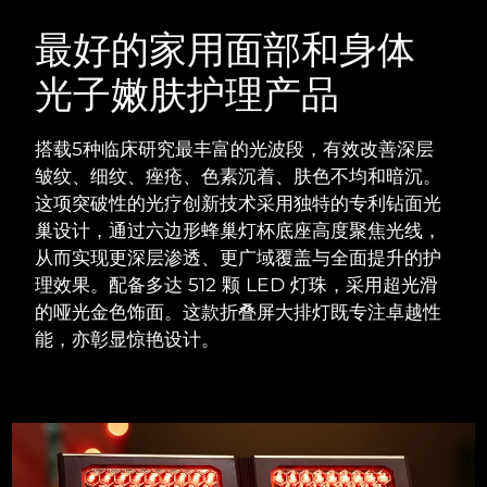
瑞典美肤护理
奥地利
预计送达日期
8/8/26
最好的家用面部和身体
光子嫩肤护理产品
巴林
预计送达日期
8/9/26
面部清洁
紧致提拉
比利时
预计送达日期
8/8/26
搭载5种临床研究最丰富的光波段，有效改善深层
LUNA™ 4 套装
BEAR™ 2 套装
皱纹、细纹、痤疮、色素沉着、肤色不均和暗沉。
百慕大
预计送达日期
8/14/26
Anti-aging massage
Microcurrent toning
这项突破性的光疗创新技术采用独特的专利钻面光
巢设计，通过六边形蜂巢灯杯底座高度聚焦光线，
波斯尼亚和黑塞哥维那
预计送达日期
8/11/26
从而实现更深层渗透、更广域覆盖与全面提升的护
补水保湿
口腔护理
LUNA™ 4 Plus
BEAR™ 2 go
理效果。
配备多达 512 颗 LED 灯珠，采用超光滑
文莱
预计送达日期
8/13/26
UFO™ 3 套装
issa™ 4
Massage, LED heating
Microcurrent toning on-the-go
的哑光金色饰面。这款折叠屏大排灯既专注卓越性
FAQ™ 抗老护理
Deep facial hydration
Hybrid silicone sonic toothbrush
能，亦彰显惊艳设计。
保加利亚
预计送达日期
8/8/26
NEW
LUNA™ 4 Men
BEAR™ 2 eyes & lips
加拿大
预计送达日期
8/12/26
UFO™ 3 LED
issa™ 4 plus
For men, anti-aging massage
Microcurrent line smoothing device
Near-infrared and red light therapy
Smart hybrid silicone sonic toothbrush
智利
预计送达日期
8/12/26
device
抗老
LED治疗