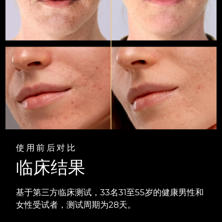
中国澳门特别行政区
预计送达日期
8/10/26
马来西亚
预计送达日期
8/11/26
马耳他
预计送达日期
8/8/26
墨西哥
预计送达日期
8/12/26
摩纳哥
预计送达日期
8/9/26
荷兰
预计送达日期
8/8/26
使用前后对比
新西兰
预计送达日期
8/8/26
临床结果
挪威
预计送达日期
8/8/26
基于第三方临床测试，33名31至55岁的健康男性和
阿曼
预计送达日期
8/11/26
女性受试者，测试周期为28天。
菲律宾
预计送达日期
8/11/26