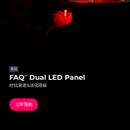
发货国家
美国
预计送达日期
8/9/26
FAQ™ Dual LED Panel
英国
预计送达日期
8/8/26
热门产品
西班牙
预计送达日期
8/8/26
澳大利亚
预计送达日期
8/11/26
新品
法国
预计送达日期
8/8/26
FAQ
Dual LED Panel
™
特别优惠
畅销产品
对抗衰老&淡化瑕疵
德国
预计送达日期
8/8/26
加拿大
预计送达日期
8/12/26
立即预购
红光疗法
澳大利亚
预计送达日期
8/11/26