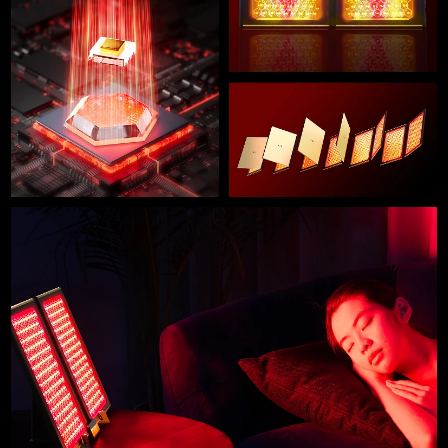
Professional IPL hair removal device
Microcurrent body toning
All hair treatments
All FAQ™ skincare
德国
预计送达日期
8/8/26
FAQ™产品
FAQ™产品
痘肌护理
眼部护理
直布罗陀
PEACH™ 2
LUNA™ 4 body
预计送达日期
8/12/26
FAQ™ products
All anti-aging treatments
All LED treatments
ESPADA™ 2 plus
BEAR™ 2 eyes & lips
IPL hair removal
Massaging body brush
All toning treatments
希腊
预计送达日期
8/8/26
Recurring acne LED therapy
Microcurrent line smoothing device
中国香港特别行政区
预计送达日期
8/9/26
PEACH™ 2 go
SUPERCHARGED™ serum
护发
毛孔护理
ESPADA™ 2
IRIS™ 2
Travel-friendly IPL hair removal
Firming body serum
匈牙利
LUNA™ 4 hair
预计送达日期
8/8/26
KIWI™ derma
Acne treatment device
Rejuvenating eye massager
NEW
2-in-1 LED scalp massager
Diamond microdermabrasion .
冰岛
预计送达日期
8/9/26
PEACH™ Cooling Prep Gel
ESPADA™ Blemish Solution
眼部护肤
牙齿美白
Cooling IPL hair removal gel
印度尼西亚
预计送达日期
8/6/26
FLIP™ play advanced
KIWI™
Concentrated acne gel
Advanced eye care treatment
issa™ Teeth Whitening Set
LED light hairbrush
Blackhead remover
爱尔兰
预计送达日期
8/8/26
更多的
Dual LED + sonic device & 18% PAP gel
ESPADA™ 设备
眼部护理设备
马恩岛
预计送达日期
8/10/26
LUNA™ Dual-Peptide Scalp
KIWI™ 皮肤护理
All acne treatment devices
All revitalizing eye massagers
Serum
issa™ Teeth Whitening Gel