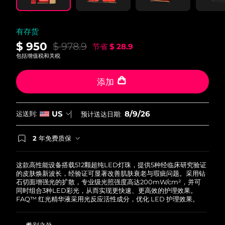
阿拉伯联合酋长国
预计送达日期
8/9/26
有存货
$ 950
英国
$ 978.9
预计送达日期
8/8/26
节省
$ 28.9
包括增值税和关税
美国
预计送达日期
8/9/26
添加
乌兹别克斯坦
预计送达日期
8/13/26
8/9/26
US
运送到:
预计送达日期:
越南
预计送达日期
8/14/26
2 年免费质保
如果您在2年质保期内发现任何非人为质量问题，
FOREO将免费为您更换产品。
这款高性能设备搭载512颗超纯LED灯珠，提供5种经临床研究验证
的皮肤焕新波长，经验证可显著改善肌肤衰老与瑕疵问题。采用钻
石切面增强光的扩散，专业级光照强度高达200mW/cm²，并可
同时组合3种LED彩光，从而实现更快速、更高效的护理效果。
FAQ™ 红光精华液采用光反应活性成分，优化 LED 护理效果。