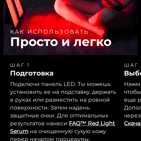
КАК ИСПОЛЬЗОВАТЬ
Просто и легко
ШАГ 1
ШАГ 
Подготовка
Выб
Подключи панель LED. Ты можешь
Нажми
установить ее на подставку, держать
чтобы
в руках или разместить на ровной
еще р
поверхности. Затем надень
Допо
защитные очки. Для оптимальных
через
результатов нанеси
FAQ™ Red Light
Скач
Serum
на очищенную сухую кожу
перед началом процедуры.