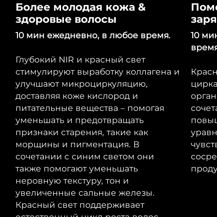
Более молодая кожа &
Помо
здоровые волосы
заря
10 мин ежедневно, в любое время.
10 ми
время
Глубокий NIR и красный свет
стимулируют выработку коллагена и
Красн
улучшают микроциркуляцию,
цирка
доставляя коже кислород и
орган
питательные вещества – помогая
сочет
уменьшать и предотвращать
повыш
признаки старения, такие как
уравн
морщины и пигментация. В
чувст
сочетании с синим светом они
сосре
также помогают уменьшать
проду
неровную текстуру, тон и
увеличенные сальные железы.
Красный свет поддерживает
естественный цикл роста волос,