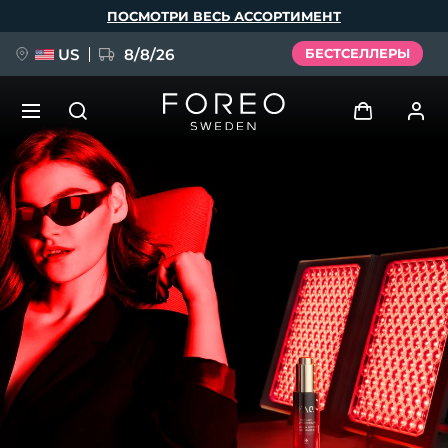
Перейти
ПОСМОТРИ ВЕСЬ АССОРТИМЕНТ
к
основному
содержанию
US
8/8/26
БЕСТСЕЛЛЕРЫ
НОВИНКА
Войти
Язык
BREAKING NEWS
Профиль пользователя
English
Deutsch
Español
Мои приборы
FAQ™ Pure Beauty-Tech Elixir
Français
Italiano
Português
Мои заказы
Polski
Svenska
Русский
Türkçe
简体中文
繁體中文
Мои адреса
issa™ Teeth Whitening Set
Мои подписки