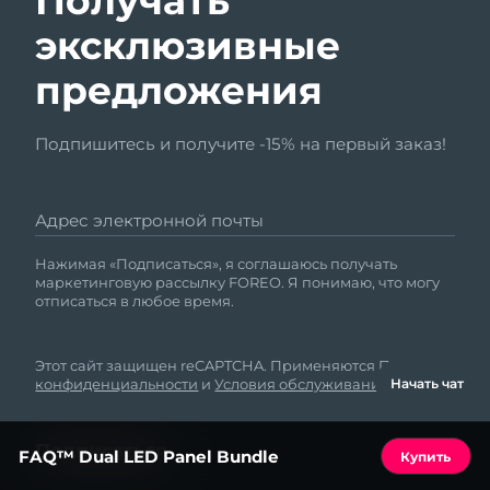
Получать
эксклюзивные
предложения
Подпишитесь и получите -15% на первый заказ!
Адрес электронной почты
Нажимая «Подписаться», я соглашаюсь получать
маркетинговую рассылку FOREO. Я понимаю, что могу
отписаться в любое время.
Этот сайт защищен reCAPTCHA. Применяются
Политика
конфиденциальности
и
Условия обслуживания
Google.
Начать чат
FAQ™ Dual LED Panel Bundle
Купить