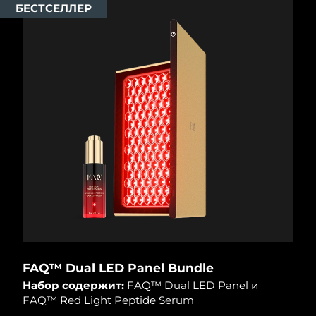
БЕСТСЕЛЛЕР
Ожидаемая дата доставки
Пуэрто-Рико
8/9/26
Ожидаемая дата доставки
Катар
8/8/26
Ожидаемая дата доставки
Реюньон
8/12/26
Ожидаемая дата доставки
Румыния
8/7/26
Ожидаемая дата доставки
Россия
8/15/26
Ожидаемая дата доставки
Саудовская Аравия
8/8/26
FAQ™ Dual LED Panel Bundle
Ожидаемая дата доставки
Сингапур
8/9/26
Набор содержит:
FAQ™ Dual LED Panel и
FAQ™ Red Light Peptide Serum
Ожидаемая дата доставки