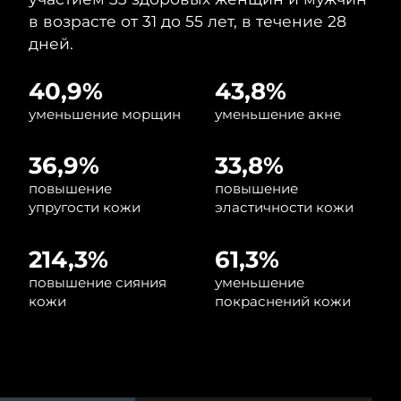
8/8/26
в возрасте от 31 до 55 лет, в течение 28
дней.
Ожидаемая дата доставки
Нидерланды
8/7/26
40,9%
43,8%
Ожидаемая дата доставки
Новая Зеландия
8/7/26
уменьшение морщин
уменьшение акне
Ожидаемая дата доставки
Норвегия
36,9%
33,8%
8/7/26
повышение
повышение
Ожидаемая дата доставки
упругости кожи
эластичности кожи
Оман
8/10/26
214,3%
61,3%
Ожидаемая дата доставки
Филиппины
8/10/26
повышение сияния
уменьшение
кожи
покраснений кожи
Ожидаемая дата доставки
Польша
8/8/26
Ожидаемая дата доставки
Португалия
8/7/26