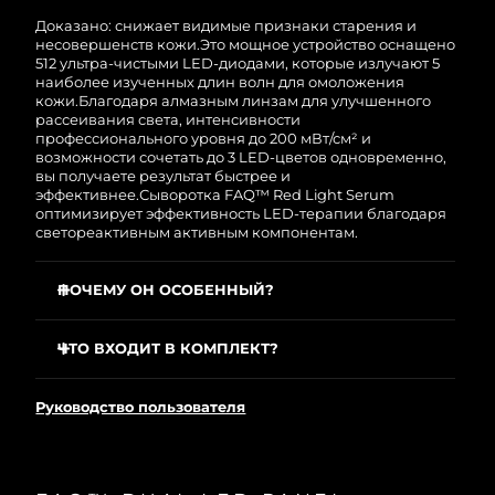
полным гарантийным обслуживанием FOREO.
Это означает, что если в течение 2-х лет со дня
Доказано: снижает видимые признаки старения и
Ожидаемая дата доставки
покупки с продуктом возникнут проблемы,
Таиланд
несовершенств кожи.
Это мощное устройство оснащено
8/11/26
FOREO заменит его бесплатно.
512 ультра-чистыми LED-диодами, которые излучают 5
наиболее изученных длин волн для омоложения
кожи.
Благодаря алмазным линзам для улучшенного
Ожидаемая дата доставки
Турция
рассеивания света, интенсивности
8/8/26
профессионального уровня до 200 мВт/см² и
возможности сочетать до 3 LED-цветов одновременно,
Ожидаемая дата доставки
ОАЭ
вы получаете результат быстрее и
8/8/26
эффективнее.
Сыворотка FAQ™ Red Light Serum
оптимизирует эффективность LED-терапии благодаря
светореактивным активным компонентам.
Ожидаемая дата доставки
Великобритания
8/7/26
ПОЧЕМУ ОН ОСОБЕННЫЙ?
Соединенные
Ожидаемая дата доставки
Штаты
8/8/26
Глубокий ближний инфракрасный свет (1064 нм):
проникает в глубокие слои кожи для борьбы с
ЧТО ВХОДИТ В КОМПЛЕКТ?
выраженными признаками старения.
Ожидаемая дата доставки
Узбекистан
FAQ™ Dual LED Panel
Ближний инфракрасный свет (850 нм): стимулирует
8/12/26
Руководство пользователя
клеточное восстановление и регенерацию.
FAQ™ Red Light Peptide Serum 30mL
Красный свет (650 нм): уменьшает морщины,
Ожидаемая дата доставки
Защитные очки
Вьетнам
пигментацию и дряблость кожи.
8/13/26
Футляр для очков
Янтарный свет (570 нм): снимает покраснение и