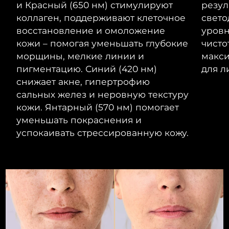
8/9/26
и Красный (650 нм) стимулируют
резул
коллаген, поддерживают клеточное
свето
Ожидаемая дата доставки
Израиль
восстановление и омоложение
уровн
8/11/26
кожи – помогая уменьшать глубокие
чисто
Ожидаемая дата доставки
морщины, мелкие линии и
макс
Италия
8/7/26
пигментацию. Синий (420 нм)
для л
снижает акне, гипертрофию
Ожидаемая дата доставки
Япония
8/10/26
сальных желез и неровную текстуру
кожи. Янтарный (570 нм) помогает
Ожидаемая дата доставки
Джерси
уменьшать покраснения и
8/12/26
успокаивать стрессированную кожу.
Ожидаемая дата доставки
Казахстан
8/9/26
Ожидаемая дата доставки
Кувейт
8/7/26
Ожидаемая дата доставки
Латвия
8/7/26