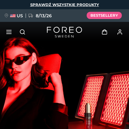
Przejdź
SPRAWDŹ WSZYSTKIE PRODUKTY
do
treści
US
8/13/26
BESTSELLERY
NOWOŚĆ
Zaloguj
Język
BREAKING NEWS
Profil użytkownika
English
Deutsch
Español
Moje urządzenia
FAQ™ Pure Beauty-Tech Elixir
Français
Italiano
Português
Moje zamówienia
Polski
Svenska
Русский
Türkçe
简体中文
繁體中文
Moje adresy
issa™ Teeth Whitening Set
Moje subskrypcje