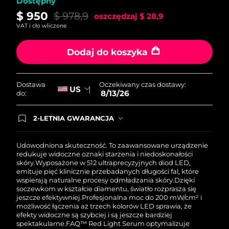
Dostępny
8/12/26
$ 950
$ 978,9
oszczędzaj
$ 28,9
Oczekiwany czas dostawy
Słowenia
VAT i cło wliczone
8/12/26
Dodaj do koszyka
Republika
Oczekiwany czas dostawy
Południowej Afryki
8/20/26
Oczekiwany czas dostawy:
Dostawa
Oczekiwany czas dostawy
US
Korea Południowa
8/13/26
do:
8/14/26
2-LETNIA GWARANCJA
Oczekiwany czas dostawy
Hiszpania
Dzisiejsze zamówienie uprawnia do korzystania z
8/12/26
pełnej gwarancji FOREO. Oznacza to, że w
przypadku wystąpienia problemów w ciągu 2 lat
Udowodniona skuteczność. To zaawansowane urządzenie
Oczekiwany czas dostawy
Szwecja
od zakupu, FOREO bezpłatnie wymieni produkt.
redukuje widoczne oznaki starzenia i niedoskonałości
8/12/26
skóry.
Wyposażone w 512 ultraprecyzyjnych diod LED,
emituje pięć klinicznie przebadanych długości fal, które
wspierają naturalne procesy odmładzania skóry.
Dzięki
Oczekiwany czas dostawy
Szwajcaria
soczewkom w kształcie diamentu, światło rozprasza się
8/12/26
jeszcze efektywniej.
Profesjonalna moc do 200 mW/cm² i
możliwość łączenia aż trzech kolorów LED sprawia, że
Oczekiwany czas dostawy
Tajwan
efekty widoczne są szybciej i są jeszcze bardziej
8/17/26
spektakularne.
FAQ™ Red Light Serum optymalizuje