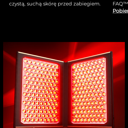
czystą, suchą skórę przed zabiegiem.
FAQ™ 
Pobier