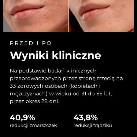
Oczekiwany czas dostawy
Liban
8/13/26
Oczekiwany czas dostawy
Litwa
8/12/26
Oczekiwany czas dostawy
Luksemburg
PRZED I PO
8/12/26
Wyniki kliniczne
Oczekiwany czas dostawy
SRA Makau (Chiny)
8/14/26
Na podstawie badań klinicznych
Oczekiwany czas dostawy
przeprowadzonych przez stronę trzecią na
Malezja
8/15/26
33 zdrowych osobach (kobietach i
mężczyznach) w wieku od 31 do 55 lat,
Oczekiwany czas dostawy
Malta
8/12/26
przez okres 28 dni.
Oczekiwany czas dostawy
Meksyk
40,9%
43,8%
8/16/26
redukcji zmarszczek
redukcji trądziku
Oczekiwany czas dostawy
Monako
8/13/26