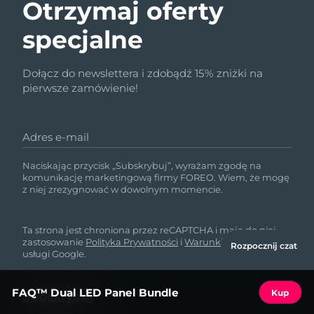
Otrzymaj oferty
specjalne
Dołącz do newslettera i zdobądź 15% zniżki na
pierwsze zamówienie!
Adres e-mail
Naciskając przycisk „Subskrybuj”, wyrażam zgodę na
komunikację marketingową firmy FOREO. Wiem, że mogę
z niej zrezygnować w dowolnym momencie.
Ta strona jest chroniona przez reCAPTCHA i mają do niej
zastosowanie
Polityka Prywatności
i
Warunki korzystania
z
Rozpocznij czat
usługi Google.
FAQ™ Dual LED Panel Bundle
Kup