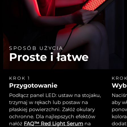
SPOSÓB UŻYCIA
Proste i łatwe
KROK 1
KROK
Przygotowanie
Wybi
Podłącz panel LED: ustaw na stojaku,
Naciśn
trzymaj w rękach lub postaw na
aby wł
płaskiej powierzchni. Załóż okulary
ponow
ochronne. Dla najlepszych efektów
kolor
nałóż
FAQ™ Red Light Serum
na
dodat