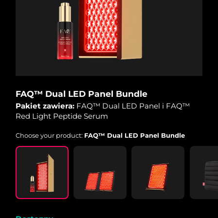
Oczekiwany czas dostawy
Portoryko
8/14/26
Oczekiwany czas dostawy
Katar
8/13/26
Oczekiwany czas dostawy
Reunion
8/17/26
FAQ™ Dual LED Panel Bundle
Oczekiwany czas dostawy
Rumunia
8/12/26
Pakiet zawiera:
FAQ™ Dual LED Panel i FAQ™
Red Light Peptide Serum
Oczekiwany czas dostawy
Rosja
8/20/26
Choose your product:
FAQ™ Dual LED Panel Bundle
Oczekiwany czas dostawy
Arabia Saudyjska
8/13/26
Oczekiwany czas dostawy
Singapur
8/14/26
Oczekiwany czas dostawy
Słowacja