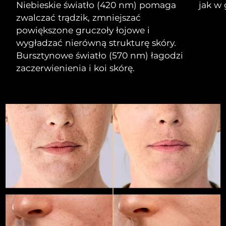
Niebieskie światło (420 nm) pomaga
jak w 
zwalczać trądzik, zmniejszać
Oczekiwany czas dostawy
Izrael
8/16/26
powiększone gruczoły łojowe i
wygładzać nierówną strukturę skóry.
Oczekiwany czas dostawy
Włochy
Bursztynowe światło (570 nm) łagodzi
8/12/26
zaczerwienienia i koi skórę.
Oczekiwany czas dostawy
Japonia
8/15/26
Oczekiwany czas dostawy
Jersey
8/17/26
Oczekiwany czas dostawy
Kazachstan
8/14/26
Oczekiwany czas dostawy
Kuwejt
8/12/26
Oczekiwany czas dostawy
Łotwa
8/12/26