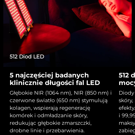
Serum
Gibraltar
All revitalizing eye massagers
issa™ Teeth Whitening Gel
8/16/26
Advanced pore care essentials
For healthy hair
18% PAP
Kosmetyki
Mężczyźni
Oczekiwany czas dostawy
Grecja
8/12/26
SRA Hongkong
Oczekiwany czas dostawy
(Chiny)
8/13/26
Kupuj
Oczekiwany czas dostawy
512 Diod LED
Węgry
8/12/26
5 najczęściej badanych
512 
Oczekiwany czas dostawy
Islandia
FOREO APP
8/13/26
klinicznie długości fal LED
moc
O NAS
Oczekiwany czas dostawy
Głębokie NIR (1064 nm), NIR (850 nm) i
Diody
Indonezja
8/10/26
czerwone światło (650 nm) stymulują
skóry,
kolagen, wspierają regenerację
efekt
Oczekiwany czas dostawy
Irlandia
komórek i odmładzanie skóry,
i 99,9
8/12/26
redukując głębokie zmarszczki,
maksy
Oczekiwany czas dostawy
drobne linie i przebarwienia.
zabieg
Wyspa Man
8/14/26