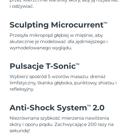
i odżywiać.
Sculpting Microcurrent
TM
Przesyła mikroprąd głębiej w mięśnie, aby
skutecznie je modelować dla jędrniejszego i
wymodelowanego wyglądu.
Pulsacje T-Sonic
TM
Wybierz spośród 5 wzorów masażu: drenaż
limfatyczny, tkanka głęboka, punktowy, shiatsu i
refleksyjny.
Anti-Shock System
2.0
TM
Niezrównana szybkość mierzenia nawilżenia
skóry i oporu prądu. Zachwycające 200 razy na
sekundę!