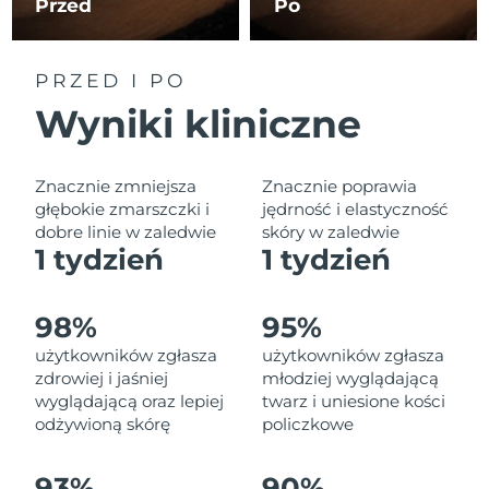
Przed
Po
Oczekiwany czas dostawy
Liban
8/12/26
Oczekiwany czas dostawy
PRZED I PO
Litwa
8/11/26
Wyniki kliniczne
Oczekiwany czas dostawy
Luksemburg
8/11/26
Znacznie zmniejsza
Znacznie poprawia
Oczekiwany czas dostawy
głębokie zmarszczki i
jędrność i elastyczność
SRA Makau (Chiny)
8/13/26
dobre linie w zaledwie
skóry w zaledwie
1 tydzień
1 tydzień
Oczekiwany czas dostawy
Malezja
8/14/26
98%
95%
Oczekiwany czas dostawy
Malta
użytkowników zgłasza
użytkowników zgłasza
8/11/26
zdrowiej i jaśniej
młodziej wyglądającą
wyglądającą oraz lepiej
twarz i uniesione kości
Oczekiwany czas dostawy
Meksyk
8/15/26
odżywioną skórę
policzkowe
Oczekiwany czas dostawy
Monako
93%
90%
8/12/26