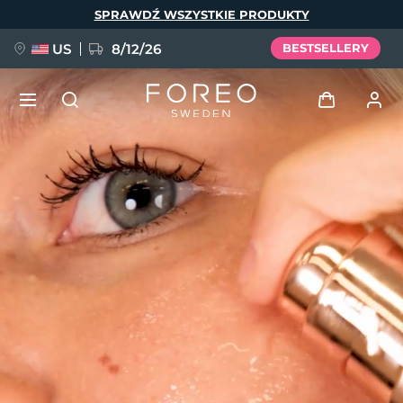
Przejdź
SPRAWDŹ WSZYSTKIE PRODUKTY
do
treści
US
8/12/26
BESTSELLERY
NOWOŚĆ
Zaloguj
Język
BREAKING NEWS
Profil użytkownika
English
Deutsch
Español
Moje urządzenia
FAQ™ Pure Beauty-Tech Elixir
Français
Italiano
Português
Moje zamówienia
Polski
Svenska
Русский
Türkçe
简体中文
繁體中文
Moje adresy
issa™ Teeth Whitening Set
Moje subskrypcje