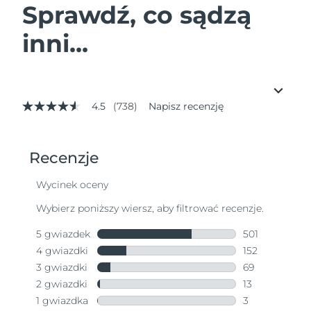
Sprawdź, co sądzą
inni...
4.5
(738)
Napisz recenzję
4.5
z
5
gwiazdek,
średnia
wartość
oceny.
Read
738
Reviews.
Łącze
do
tej
samej
strony.