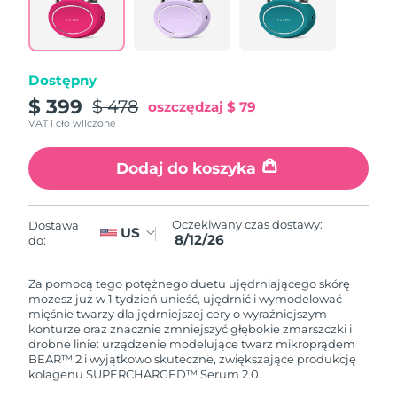
8/11/26
Oczekiwany czas dostawy
Słowenia
8/11/26
Dostępny
Republika
Oczekiwany czas dostawy
$ 399
$ 478
oszczędzaj
$ 79
Południowej Afryki
8/19/26
VAT i cło wliczone
Oczekiwany czas dostawy
Korea Południowa
Dodaj do koszyka
8/13/26
Oczekiwany czas dostawy
Hiszpania
8/11/26
Oczekiwany czas dostawy:
Dostawa
US
8/12/26
do:
Oczekiwany czas dostawy
Szwecja
8/11/26
Za pomocą tego potężnego duetu ujędrniającego skórę
możesz już w 1 tydzień unieść, ujędrnić i wymodelować
Oczekiwany czas dostawy
mięśnie twarzy dla jędrniejszej cery o wyraźniejszym
Szwajcaria
8/11/26
konturze oraz znacznie zmniejszyć głębokie zmarszczki i
drobne linie: urządzenie modelujące twarz mikroprądem
BEAR™ 2 i wyjątkowo skuteczne, zwiększające produkcję
Oczekiwany czas dostawy
Tajwan
kolagenu SUPERCHARGED™ Serum 2.0.
8/16/26