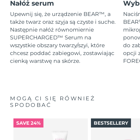
Nałóż serum
Wybi
Upewnij się, że urządzenie BEAR™, a
Naciśn
także twarz oraz szyja są czyste i suche.
BEAR™
Następnie nałóż równomiernie
mikro
SUPERCHARGED™ Serum na
ponow
wszystkie obszary twarzy/szyi, które
do za
chcesz poddać zabiegowi, zostawiając
opcji 
cienką warstwę na skórze.
FORE
MOGĄ CI SIĘ RÓWNIEŻ
SPODOBAĆ
SAVE 24%
BESTSELLERY