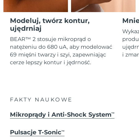
Serum
Gibraltar
All revitalizing eye massagers
issa™ Teeth Whitening Gel
8/15/26
Advanced pore care essentials
For healthy hair
18% PAP
Kosmetyki
Mężczyźni
Oczekiwany czas dostawy
Modeluj, twórz kontur,
Mnie
Grecja
8/11/26
ujędrniaj
Wykaz
SRA Hongkong
Oczekiwany czas dostawy
BEAR™ 2 stosuje mikroprąd o
produk
(Chiny)
8/12/26
natężeniu do 680 uA, aby modelować
ujędrn
Kupuj
69 mięśni twarzy i szyi, zapewniając
i zmar
Oczekiwany czas dostawy
Węgry
cerze lepszy kontur i jędrność.
8/11/26
Oczekiwany czas dostawy
Islandia
FOREO APP
8/12/26
O NAS
Oczekiwany czas dostawy
Indonezja
FAKTY NAUKOWE
8/9/26
Oczekiwany czas dostawy
Mikroprądy i Anti-Shock System
TM
Irlandia
8/11/26
Pulsacje T-Sonic
Oczekiwany czas dostawy
TM
Wyspa Man
8/13/26