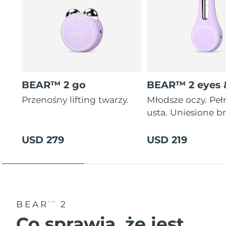
BEAR™ 2 go
BEAR™ 2 eyes &
Przenośny lifting twarzy.
Młodsze oczy. Peł
usta. Uniesione br
USD 279
USD 219
BEAR
2
TM
Co sprawia, że jest