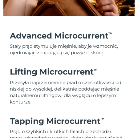
Advanced Microcurrent
TM
Stały prąd stymuluje mięśnie, aby je wzmocnić,
ujędrniając znajdującą się powyżej skórę.
Lifting Microcurrent
TM
Przesyła naprzemiennie prąd o częstotliwości od
niskiej do wysokiej, delikatnie poddając mięśnie
naturalnemu liftingowi dla wyglądu o lepszym
konturze.
Tapping Microcurrent
TM
Prąd o szybkich i krótkich falach przechodzi
przez wierzchnie warstwy skóry, aby ją rozjaśniać