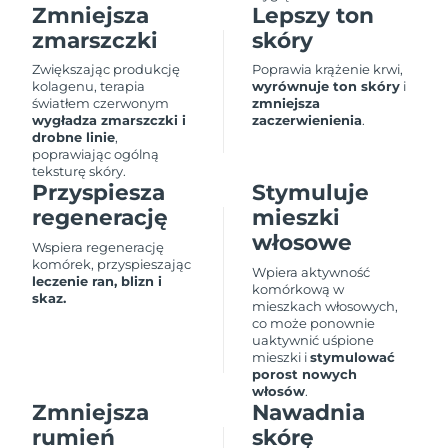
Oczekiwany czas dostawy
Zmniejsza
Lepszy ton
Liban
8/11/26
zmarszczki
skóry
Oczekiwany czas dostawy
Zwiększając produkcję
Poprawia krążenie krwi,
Litwa
8/10/26
kolagenu, terapia
wyrównuje ton skóry
i
światłem czerwonym
zmniejsza
wygładza zmarszczki i
zaczerwienienia
.
Oczekiwany czas dostawy
Luksemburg
drobne linie
,
8/10/26
poprawiając ogólną
teksturę skóry.
Przyspiesza
Stymuluje
Oczekiwany czas dostawy
SRA Makau (Chiny)
8/12/26
regenerację
mieszki
włosowe
Wspiera regenerację
Oczekiwany czas dostawy
Malezja
komórek, przyspieszając
8/13/26
Wpiera aktywność
leczenie ran, blizn i
komórkową w
skaz.
mieszkach włosowych,
Oczekiwany czas dostawy
Malta
co może ponownie
8/10/26
uaktywnić uśpione
mieszki i
stymulować
Oczekiwany czas dostawy
porost nowych
Meksyk
8/14/26
włosów
.
Zmniejsza
Nawadnia
Oczekiwany czas dostawy
rumień
skórę
Monako
8/11/26