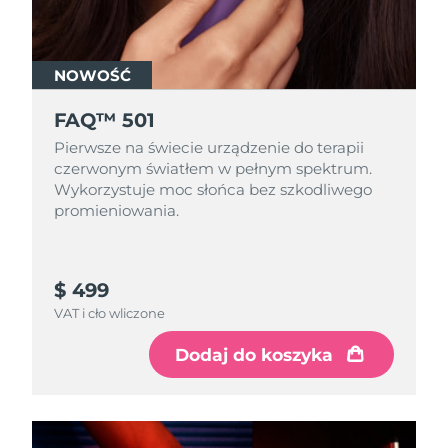
NOWOŚĆ
FAQ™ 501
Pierwsze na świecie urządzenie do terapii
czerwonym światłem w pełnym spektrum.
Wykorzystuje moc słońca bez szkodliwego
promieniowania.
$ 499
VAT i cło wliczone
Dodaj do koszyka