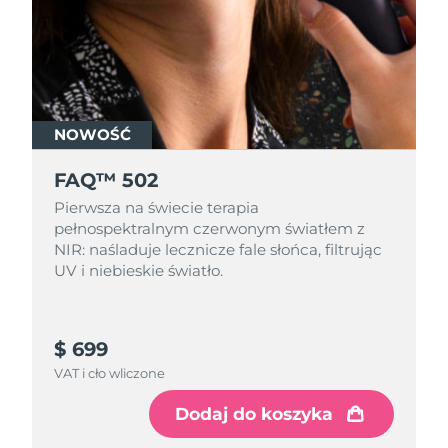
NOWOŚĆ
FAQ™ 502
Pierwsza na świecie terapia
pełnospektralnym czerwonym światłem z
NIR: naśladuje lecznicze fale słońca, filtrując
UV i niebieskie światło.
$ 699
VAT i cło wliczone
Dodaj do koszyka