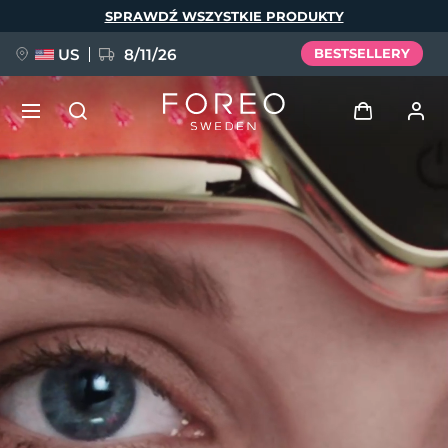
Przejdź
SPRAWDŹ WSZYSTKIE PRODUKTY
do
treści
US
8/11/26
BESTSELLERY
NOWOŚĆ
Zaloguj
Język
BREAKING NEWS
Profil użytkownika
English
Deutsch
Español
Moje urządzenia
FAQ™ Pure Beauty-Tech Elixir
Français
Italiano
Português
Moje zamówienia
Polski
Svenska
Русский
Türkçe
简体中文
繁體中文
Moje adresy
issa™ Teeth Whitening Set
Moje subskrypcje