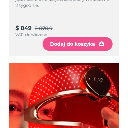
2 tygodnie.
$ 849
$ 878,9
VAT i cło wliczone
Dodaj do koszyka