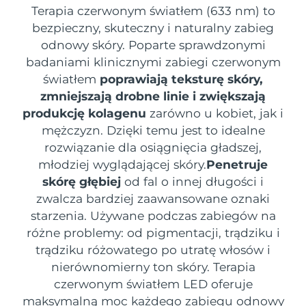
SZWEDZKI RUTYNA PIELĘGNACJI
Terapia czerwonym światłem (633 nm) to
URODY
bezpieczny, skuteczny i naturalny zabieg
odnowy skóry. Poparte sprawdzonymi
Oczekiwany czas dostawy
Australia
badaniami klinicznymi zabiegi czerwonym
8/13/26
światłem
poprawiają teksturę skóry,
Oczekiwany czas dostawy
Oczyszczanie twarzy
Lifting twarzy
zmniejszają drobne linie i zwiększają
Austria
8/10/26
produkcję kolagenu
zarówno u kobiet, jak i
LUNA™ 4 zestaw
BEAR™ 2 zestaw
mężczyzn. Dzięki temu jest to idealne
Oczekiwany czas dostawy
Bahrajn
Anti-aging massage
Microcurrent toning
8/11/26
rozwiązanie dla osiągnięcia gładszej,
Pielęgnacja jamy
młodziej wyglądającej skóry.
Penetruje
Oczekiwany czas dostawy
Nawilżenie
ustnej
Belgia
skórę głębiej
od fal o innej długości i
8/10/26
LUNA™ 4 Plus
BEAR™ 2 go
zwalcza bardziej zaawansowane oznaki
UFO™ 3 zestaw
issa™ 4
Massage, LED heating
Microcurrent toning on-the-go
starzenia. Używane podczas zabiegów na
Oczekiwany czas dostawy
FAQ™ ZABIEG ANTI-AGING
Bermudy
Deep facial hydration
Hybrid silicone sonic toothbrush
8/16/26
różne problemy: od pigmentacji, trądziku i
trądziku różowatego po utratę włosów i
NEW
Bośnia i
LUNA™ 4 Men
BEAR™ 2 eyes & lips
Oczekiwany czas dostawy
UFO™ 3 LED
nierównomierny ton skóry. Terapia
Hercegowina
8/13/26
issa™ 4 plus
For men, anti-aging massage
Microcurrent line smoothing device
czerwonym światłem LED oferuje
Near-infrared and red light therapy
Smart hybrid silicone sonic toothbrush
device
Anti-aging
Zabiegi LED
maksymalną moc każdego zabiegu odnowy
Oczekiwany czas dostawy