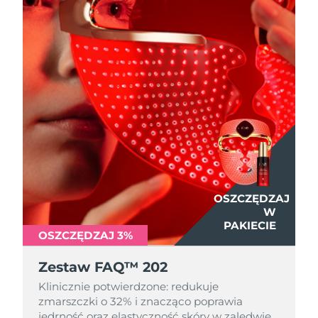
OSZCZĘDZAJ
W
PAKIECIE
OSZCZĘDZAJ 3%
Zestaw FAQ™ 202
Klinicznie potwierdzone: redukuje
zmarszczki o 32% i znacząco poprawia
jędrność oraz elastyczność skóry w zaledwie