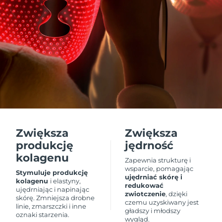
Oczekiwany czas dostawy
Izrael
8/14/26
Oczekiwany czas dostawy
Włochy
8/10/26
Oczekiwany czas dostawy
Japonia
8/13/26
Oczekiwany czas dostawy
Jersey
8/15/26
Zwiększa
Zwiększa
Oczekiwany czas dostawy
Kazachstan
produkcję
jędrność
8/12/26
kolagenu
Zapewnia strukturę i
Oczekiwany czas dostawy
wsparcie, pomagając
Kuwejt
Stymuluje produkcję
8/10/26
ujędrniać skórę i
kolagenu
i elastyny,
redukować
ujędrniając i napinając
zwiotczenie
, dzięki
Oczekiwany czas dostawy
skórę. Zmniejsza drobne
Łotwa
czemu uzyskiwany jest
8/10/26
linie, zmarszczki i inne
gładszy i młodszy
oznaki starzenia.
wygląd.