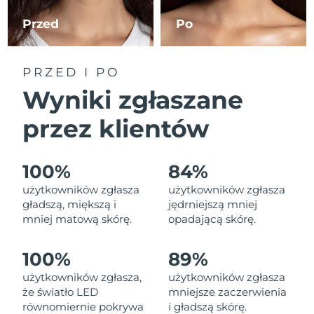
Oczekiwany czas dostawy
Portoryko
8/12/26
Przed
Po
Oczekiwany czas dostawy
Katar
8/11/26
PRZED I PO
Wyniki zgłaszane
Oczekiwany czas dostawy
Reunion
8/15/26
przez klientów
Oczekiwany czas dostawy
Rumunia
8/10/26
100%
84%
Oczekiwany czas dostawy
Rosja
użytkowników zgłasza
użytkowników zgłasza
8/18/26
gładszą, miększą i
jędrniejszą mniej
mniej matową skórę.
opadającą skórę.
Oczekiwany czas dostawy
Arabia Saudyjska
8/11/26
100%
89%
Oczekiwany czas dostawy
Singapur
8/12/26
użytkowników zgłasza,
użytkowników zgłasza
że światło LED
mniejsze zaczerwienia
Oczekiwany czas dostawy
równomiernie pokrywa
i gładszą skórę.
Słowacja