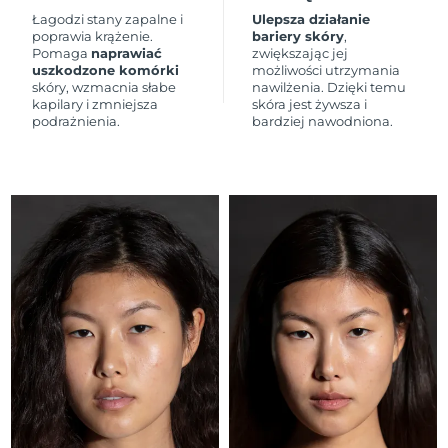
Łagodzi stany zapalne i
Ulepsza działanie
poprawia krążenie.
bariery skóry
,
Oczekiwany czas dostawy
Holandia
Pomaga
naprawiać
zwiększając jej
8/10/26
uszkodzone komórki
możliwości utrzymania
skóry, wzmacnia słabe
nawilżenia. Dzięki temu
Oczekiwany czas dostawy
kapilary i zmniejsza
skóra jest żywsza i
Nowa Zelandia
8/10/26
podrażnienia.
bardziej nawodniona.
Oczekiwany czas dostawy
Norwegia
8/10/26
Oczekiwany czas dostawy
Oman
8/13/26
Oczekiwany czas dostawy
Filipiny
8/13/26
Oczekiwany czas dostawy
Polska
8/11/26
Oczekiwany czas dostawy
Portugalia
8/10/26