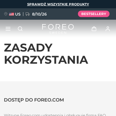
Przejdź
SPRAWDŹ WSZYSTKIE PRODUKTY
do
treści
US
8/10/26
BESTSELLERY
ZASADY
NOWOŚĆ
Zaloguj
Język
KORZYSTANIA
BREAKING NEWS
Profil użytkownika
English
Deutsch
Español
Moje urządzenia
FAQ™ Pure Beauty-Tech Elixir
Français
Italiano
Português
Moje zamówienia
Polski
Svenska
Русский
Türkçe
简体中文
繁體中文
DOSTĘP DO FOREO.COM
Moje adresy
issa™ Teeth Whitening Set
Moje subskrypcje
Witrynę Foreo.com udostępnia i obsługuje firma
FAQ