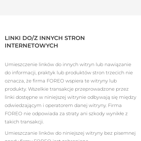
SZWEDZKI RUTYNA PIELĘGNACJI
URODY
Oczekiwany czas dostawy
Australia
8/12/26
LINKI DO/Z INNYCH STRON
Oczekiwany czas dostawy
Oczyszczanie twarzy
Lifting twarzy
Austria
INTERNETOWYCH
8/9/26
LUNA™ 4 zestaw
BEAR™ 2 zestaw
Oczekiwany czas dostawy
Bahrajn
Anti-aging massage
Microcurrent toning
Umieszczenie linków do innych witryn lub nawiązanie
8/10/26
do informacji, praktyk lub produktów stron trzecich nie
Pielęgnacja jamy
Oczekiwany czas dostawy
oznacza, że firma FOREO wspiera te witryny lub
Nawilżenie
ustnej
Belgia
8/9/26
LUNA™ 4 Plus
BEAR™ 2 go
produkty.
Wszelkie transakcje przeprowadzone przez
UFO™ 3 zestaw
issa™ 4
Massage, LED heating
Microcurrent toning on-the-go
linki dostępne w niniejszej witrynie odbywają się między
Oczekiwany czas dostawy
FAQ™ ZABIEG ANTI-AGING
Bermudy
Deep facial hydration
Hybrid silicone sonic toothbrush
8/15/26
odwiedzającym i operatorem danej witryny. Firma
FOREO nie odpowiada za straty ani szkody wynikłe z
NEW
Bośnia i
LUNA™ 4 Men
BEAR™ 2 eyes & lips
Oczekiwany czas dostawy
takich transakcji.
UFO™ 3 LED
Hercegowina
8/12/26
issa™ 4 plus
For men, anti-aging massage
Microcurrent line smoothing device
Near-infrared and red light therapy
Umieszczanie linków do niniejszej witryny bez pisemnej
Smart hybrid silicone sonic toothbrush
device
Anti-aging
Zabiegi LED
Oczekiwany czas dostawy