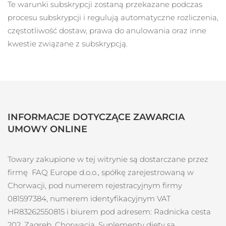
Te warunki subskrypcji zostaną przekazane podczas
Oczekiwany czas dostawy
Portoryko
8/11/26
procesu subskrypcji i regulują automatyczne rozliczenia,
częstotliwość dostaw, prawa do anulowania oraz inne
Oczekiwany czas dostawy
Katar
kwestie związane z subskrypcją.
8/10/26
Oczekiwany czas dostawy
Reunion
8/14/26
Oczekiwany czas dostawy
Rumunia
8/9/26
INFORMACJE DOTYCZĄCE ZAWARCIA
Oczekiwany czas dostawy
UMOWY ONLINE
Rosja
8/17/26
Oczekiwany czas dostawy
Towary zakupione w tej witrynie są dostarczane przez
Arabia Saudyjska
8/10/26
firmę
FAQ Europe d.o.o.
, spółkę zarejestrowaną w
Chorwacji, pod numerem rejestracyjnym firmy
Oczekiwany czas dostawy
Singapur
8/11/26
081597384
, numerem identyfikacyjnym VAT
HR83262550815
i biurem pod adresem:
Radnicka cesta
Oczekiwany czas dostawy
Słowacja
202, Zagreb, Chorwacja. Suplementy diety są