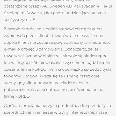
8/9/26
dostarczane przez FAQ Sweden AB, Karlavagen 41, 114 31
Oczekiwany czas dostawy
Sztokholm, Szwecja, jako podmiot działający na rynku
Słowenia
8/9/26
spożywczym UE.
Republika
Oczekiwany czas dostawy
Złożenie zamówienia online stanowi ofertę zakupu
Południowej Afryki
8/17/26
wybranych przez klienta towarów, ale nie wiąże nas,
dopóki klient nie zostanie powiadomiony w wiadomości
Oczekiwany czas dostawy
Korea Południowa
e-mail o przyjęciu zamówienia. Oznacza to, że jeśli
8/11/26
towary wskazane w niniejszej witrynie są niedostępne,
Oczekiwany czas dostawy
Hiszpania
lub w inny sposób niewłaściwie wycenione bądź błędnie
8/9/26
opisane, firma FOREO nie ma obowiązku sprzedać tych
Oczekiwany czas dostawy
towarów. Umowa uważa się za uznaną przez obie
Szwecja
8/9/26
strony, gdy klient otrzyma powiadomienie o
potwierdzeniu i zaakceptowaniu zamówienia przez
Oczekiwany czas dostawy
Szwajcaria
8/9/26
firmę FOREO.
Oprócz oferowania naszych produktów do sprzedaży za
Oczekiwany czas dostawy
Tajwan
8/14/26
pośrednictwem niniejszej witryny internetowej, nasze