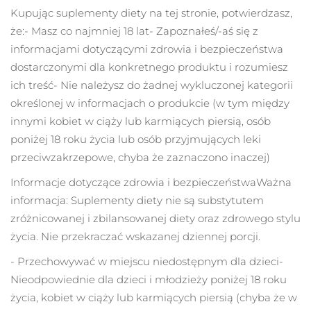
Kupując suplementy diety na tej stronie, potwierdzasz,
Oczekiwany czas dostawy
że:
- Masz co najmniej 18 lat
- Zapoznałeś/-aś się z
Izrael
8/13/26
informacjami dotyczącymi zdrowia i bezpieczeństwa
dostarczonymi dla konkretnego produktu i rozumiesz
Oczekiwany czas dostawy
Włochy
8/9/26
ich treść
- Nie należysz do żadnej wykluczonej kategorii
określonej w informacjach o produkcie (w tym między
Oczekiwany czas dostawy
Japonia
innymi kobiet w ciąży lub karmiących piersią, osób
8/12/26
poniżej 18 roku życia lub osób przyjmujących leki
Oczekiwany czas dostawy
Jersey
przeciwzakrzepowe, chyba że zaznaczono inaczej)
8/14/26
Informacje dotyczące zdrowia i bezpieczeństwa
Ważna
Oczekiwany czas dostawy
Kazachstan
informacja: Suplementy diety nie są substytutem
8/11/26
zróżnicowanej i zbilansowanej diety oraz zdrowego stylu
Oczekiwany czas dostawy
życia. Nie przekraczać wskazanej dziennej porcji.
Kuwejt
8/9/26
- Przechowywać w miejscu niedostępnym dla dzieci
-
Oczekiwany czas dostawy
Nieodpowiednie dla dzieci i młodzieży poniżej 18 roku
Łotwa
8/9/26
życia, kobiet w ciąży lub karmiących piersią (chyba że w