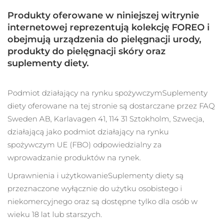
Serum
Gibraltar
All revitalizing eye massagers
issa™ Teeth Whitening Gel
8/13/26
Advanced pore care essentials
Produkty oferowane w niniejszej witrynie
For healthy hair
18% PAP
Kosmetyki
Mężczyźni
internetowej reprezentują kolekcję FOREO i
Oczekiwany czas dostawy
Grecja
8/9/26
obejmują urządzenia do pielęgnacji urody,
produkty do pielęgnacji skóry oraz
SRA Hongkong
Oczekiwany czas dostawy
suplementy diety.
(Chiny)
8/10/26
Kupuj
Oczekiwany czas dostawy
Podmiot działający na rynku spożywczym
Suplementy
Węgry
8/9/26
diety oferowane na tej stronie są dostarczane przez FAQ
Sweden AB, Karlavagen 41, 114 31 Sztokholm, Szwecja,
Oczekiwany czas dostawy
Islandia
FOREO APP
8/10/26
działającą jako podmiot działający na rynku
spożywczym UE (FBO) odpowiedzialny za
O NAS
Oczekiwany czas dostawy
Indonezja
wprowadzanie produktów na rynek.
8/7/26
Uprawnienia i użytkowanie
Suplementy diety są
Oczekiwany czas dostawy
Irlandia
przeznaczone wyłącznie do użytku osobistego i
8/9/26
niekomercyjnego oraz są dostępne tylko dla osób w
Oczekiwany czas dostawy
wieku 18 lat lub starszych.
Wyspa Man
8/11/26