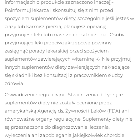
informacjach o produkcie zaznaczono inaczej)
-
Oczekiwany czas dostawy
Liban
8/10/26
Poinformuj lekarza i skonsultuj się z nim przed
spożyciem suplementów diety, szczególnie jeśli jesteś w
Oczekiwany czas dostawy
Litwa
ciąży lub karmisz piersią, planujesz operację,
8/9/26
przyjmujesz leki lub masz znane schorzenia
- Osoby
Oczekiwany czas dostawy
Luksemburg
przyjmujące leki przeciwzakrzepowe powinny
8/9/26
zasięgnąć porady lekarskiej przed spożyciem
suplementów zawierających witaminę K
- Nie przyjmuj
Oczekiwany czas dostawy
SRA Makau (Chiny)
8/11/26
innych suplementów diety zawierających nakładające
się składniki bez konsultacji z pracownikiem służby
Oczekiwany czas dostawy
Malezja
zdrowia
8/12/26
Oświadczenie regulacyjne: Stwierdzenia dotyczące
Oczekiwany czas dostawy
Malta
8/9/26
suplementów diety nie zostały ocenione przez
amerykańską Agencję ds. Żywności i Leków (FDA) ani
Oczekiwany czas dostawy
Meksyk
równoważne organy regulacyjne. Suplementy diety nie
8/13/26
są przeznaczone do diagnozowania, leczenia,
Oczekiwany czas dostawy
wyleczenia ani zapobiegania jakiejkolwiek chorobie.
Monako
8/10/26