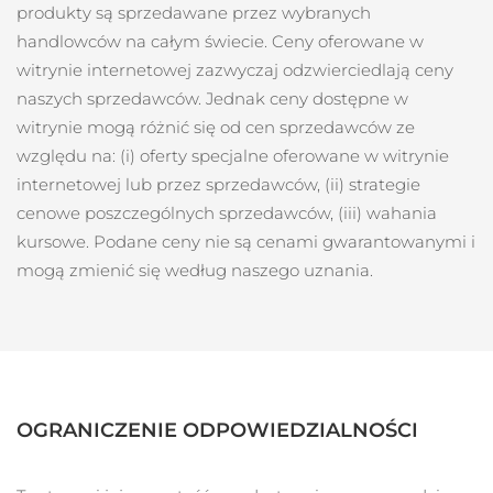
produkty są sprzedawane przez wybranych
Oczekiwany czas dostawy
Tajlandia
handlowców na całym świecie. Ceny oferowane w
8/13/26
witrynie internetowej zazwyczaj odzwierciedlają ceny
Oczekiwany czas dostawy
naszych sprzedawców. Jednak ceny dostępne w
Turcja
8/10/26
witrynie mogą różnić się od cen sprzedawców ze
względu na: (i) oferty specjalne oferowane w witrynie
Zjednoczone Emiraty
Oczekiwany czas dostawy
Arabskie
8/10/26
internetowej lub przez sprzedawców, (ii) strategie
cenowe poszczególnych sprzedawców, (iii) wahania
Oczekiwany czas dostawy
kursowe. Podane ceny nie są cenami gwarantowanymi i
Wielka Brytania
8/9/26
mogą zmienić się według naszego uznania.
Oczekiwany czas dostawy
Stany Zjednoczone
8/10/26
Oczekiwany czas dostawy
Uzbekistan
8/14/26
OGRANICZENIE ODPOWIEDZIALNOŚCI
Oczekiwany czas dostawy
Wietnam
8/15/26