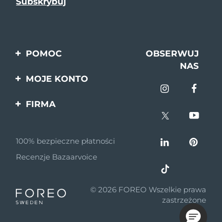
POMOC
OBSERWUJ
NAS
Kontakt
MOJE KONTO
Zamówienia & Wysyłka
Rejestracja produktu
FIRMA
Gwarancja & Zwroty
Pomoc
O nas
Pytania i odpowiedzi
100% bezpieczne płatności
Program partnerski
Informacje o baterii
Recenzje Bazaarvoice
Wiadomości
partnerskie
© 2026 FOREO Wszelkie prawa
MYSA
zastrzeżone
Dystrybutorzy