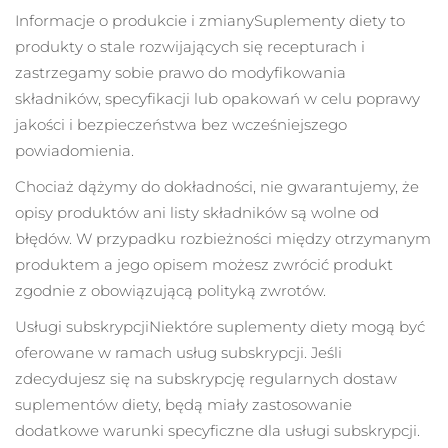
Informacje o produkcie i zmiany
Suplementy diety to
Oczekiwany czas dostawy
produkty o stale rozwijających się recepturach i
Holandia
8/9/26
zastrzegamy sobie prawo do modyfikowania
składników, specyfikacji lub opakowań w celu poprawy
Oczekiwany czas dostawy
Nowa Zelandia
8/9/26
jakości i bezpieczeństwa bez wcześniejszego
powiadomienia.
Oczekiwany czas dostawy
Norwegia
8/9/26
Chociaż dążymy do dokładności, nie gwarantujemy, że
opisy produktów ani listy składników są wolne od
Oczekiwany czas dostawy
Oman
błędów. W przypadku rozbieżności między otrzymanym
8/12/26
produktem a jego opisem możesz zwrócić produkt
Oczekiwany czas dostawy
Filipiny
zgodnie z obowiązującą polityką zwrotów.
8/12/26
Usługi subskrypcji
Niektóre suplementy diety mogą być
Oczekiwany czas dostawy
Polska
oferowane w ramach usług subskrypcji. Jeśli
8/10/26
zdecydujesz się na subskrypcję regularnych dostaw
Oczekiwany czas dostawy
suplementów diety, będą miały zastosowanie
Portugalia
8/9/26
dodatkowe warunki specyficzne dla usługi subskrypcji.