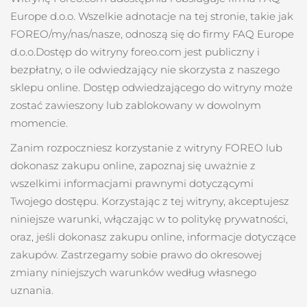
Kraj dostawy
Europe d.o.o
. Wszelkie adnotacje na tej stronie, takie jak
FOREO/my/nas/nasze, odnoszą się do firmy
FAQ Europe
Oczekiwany czas dostawy
Stany Zjednoczone
d.o.o.
Dostęp do witryny foreo.com jest publiczny i
8/10/26
FAQ™ Dual LED Panel
bezpłatny, o ile odwiedzający nie skorzysta z naszego
Oczekiwany czas dostawy
sklepu online. Dostęp odwiedzającego do witryny może
Wielka Brytania
8/9/26
POPULARNY
zostać zawieszony lub zablokowany w dowolnym
momencie.
Oczekiwany czas dostawy
Hiszpania
8/9/26
Zanim rozpoczniesz korzystanie z witryny FOREO lub
dokonasz zakupu online, zapoznaj się uważnie z
Oczekiwany czas dostawy
Australia
8/12/26
Specjalne oferty
wszelkimi informacjami prawnymi dotyczącymi
Bestsellery
Twojego dostępu. Korzystając z tej witryny, akceptujesz
Oczekiwany czas dostawy
Francja
niniejsze warunki, włączając w to politykę prywatności,
8/9/26
oraz, jeśli dokonasz zakupu online, informacje dotyczące
Oczekiwany czas dostawy
Niemcy
zakupów. Zastrzegamy sobie prawo do okresowej
8/9/26
Terapia czerwonym światłem
zmiany niniejszych warunków według własnego
Oczekiwany czas dostawy
uznania.
Kanada
8/13/26