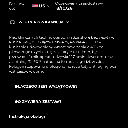
Oczekiwany czas dostawy:
Dostawa
US
8/10/26
do:
Oczekiwany czas dostawy
Holandia
8/9/26
2-LETNIA GWARANCJA
Dzisiejsze zamówienie uprawnia do korzystania z
Oczekiwany czas dostawy
Nowa Zelandia
pełnej gwarancji FOREO. Oznacza to, że w
8/9/26
przypadku wystąpienia problemów w ciągu 2 lat
Pięć klinicznych technologii odmładza skórę bez wizyty w
od zakupu, FOREO bezpłatnie wymieni produkt.
klinice. FAQ™ 102 łączy EMS-Pro, Power-RF i LED –
Oczekiwany czas dostawy
klinicznie udowodniony wzrost nawilżenia o 45% od
Norwegia
8/9/26
pierwszego użycia. Połącz z FAQ™ P1 Primer, by
przewodzić mikroprąd i odżywiać 17 aminokwasami oraz
alantoiną. Ta 90% naturalna formuła łagodzi, wspiera
Oczekiwany czas dostawy
Oman
kolagen i zapewnia profesjonalne rezultaty anti-aging bez
8/12/26
wstrząsów w domu.
Oczekiwany czas dostawy
Filipiny
8/12/26
DLACZEGO JEST WYJĄTKOWE?
EMS-Pro dociera do mięśni głębiej niż standardowy
Oczekiwany czas dostawy
Polska
mikroprąd, by tonizować, ujędrniać i liftować.
CO ZAWIERA ZESTAW?
8/10/26
Power-RF z podgrzewanymi falami stymuluje kolagen,
FAQ
102
™
elastynę i nowe komórki, rzeźbiąc tłuszcz.
Oczekiwany czas dostawy
Portugalia
Instrukcja obsługi
FAQ
P1
™
8/9/26
Anti-Shock System™ automatycznie dostosowuje prąd
do skóry dla zabiegów całkowicie bez wstrząsów.
Kabel ładujący USB