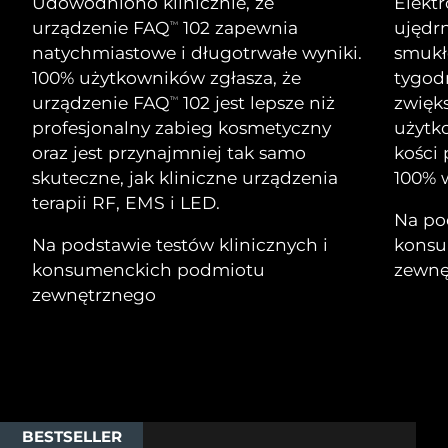
Udowodniono klinicznie, że
Elekt
Serum
Gibraltar
All revitalizing eye massagers
issa™ Teeth Whitening Gel
8/13/26
Advanced pore care essentials
urządzenie FAQ
102 zapewnia
ujędrn
TM
For healthy hair
18% PAP
natychmiastowe i długotrwałe wyniki.
smukłe
Kosmetyki
Mężczyźni
Oczekiwany czas dostawy
Grecja
8/9/26
100% użytkowników zgłasza, że
tygod
urządzenie FAQ
102 jest lepsze niż
zwięks
TM
SRA Hongkong
Oczekiwany czas dostawy
profesjonalny zabieg kosmetyczny
użytk
(Chiny)
8/10/26
oraz jest przynajmniej tak samo
kości
Kupuj
skuteczne, jak kliniczne urządzenia
100% w
Oczekiwany czas dostawy
Węgry
terapii RF, EMS i LED.
8/9/26
Na pod
Na podstawie testów klinicznych i
konsu
Oczekiwany czas dostawy
Islandia
FOREO APP
8/10/26
konsumenckich podmiotu
zewnę
zewnętrznego
O NAS
Oczekiwany czas dostawy
Indonezja
8/7/26
Oczekiwany czas dostawy
Irlandia
8/9/26
Oczekiwany czas dostawy
Wyspa Man
BESTSELLER
8/11/26