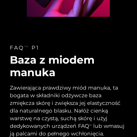
Oczekiwany czas dostawy
Tajlandia
8/13/26
Oczekiwany czas dostawy
Turcja
8/10/26
Zjednoczone Emiraty
Oczekiwany czas dostawy
FAQ
P1
TM
Arabskie
8/10/26
Baza z miodem
Oczekiwany czas dostawy
Wielka Brytania
manuka
8/9/26
Oczekiwany czas dostawy
Stany Zjednoczone
Zawierająca prawdziwy miód manuka, ta
8/10/26
bogata w składniki odżywcze baza
Oczekiwany czas dostawy
zmiękcza skórę i zwiększa jej elastyczność
Uzbekistan
8/14/26
dla naturalnego blasku. Nałóż cienką
warstwę na czystą, suchą skórę i użyj
Oczekiwany czas dostawy
Wietnam
8/15/26
dedykowanych urządzeń FAQ
lub wmasuj
TM
ją palcami do pełnego wchłonięcia.