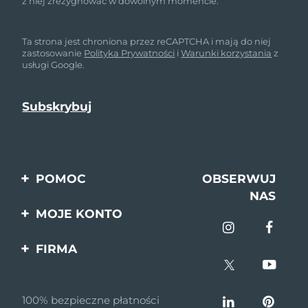
z niej zrezygnować w dowolnym momencie.
Ta strona jest chroniona przez reCAPTCHA i mają do niej
zastosowanie
Polityka Prywatności
i
Warunki korzystania
z
usługi Google.
POMOC
OBSERWUJ
NAS
Kontakt
MOJE KONTO
Zamówienia & Wysyłka
Rejestracja produktu
FIRMA
Gwarancja & Zwroty
Pomoc
O nas
Pytania i odpowiedzi
100% bezpieczne płatności
Program partnerski