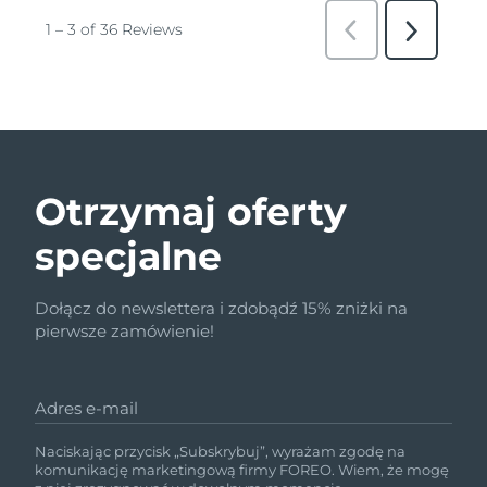
Otrzymaj oferty
specjalne
Dołącz do newslettera i zdobądź 15% zniżki na
pierwsze zamówienie!
Adres e-mail
Naciskając przycisk „Subskrybuj”, wyrażam zgodę na
komunikację marketingową firmy FOREO. Wiem, że mogę