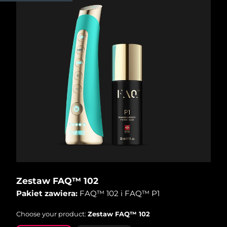
Oczekiwany czas dostawy
Izrael
8/13/26
Oczekiwany czas dostawy
Włochy
8/9/26
Oczekiwany czas dostawy
Japonia
8/12/26
Oczekiwany czas dostawy
Jersey
8/14/26
Oczekiwany czas dostawy
Kazachstan
8/11/26
Oczekiwany czas dostawy
Kuwejt
8/9/26
Zestaw FAQ™ 102
Pakiet zawiera:
FAQ™ 102 i FAQ™ P1
Oczekiwany czas dostawy
Łotwa
8/9/26
Choose your product:
Zestaw FAQ™ 102