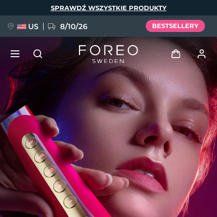
Przejdź
SPRAWDŹ WSZYSTKIE PRODUKTY
do
treści
US
8/10/26
BESTSELLERY
NOWOŚĆ
Zaloguj
Język
BREAKING NEWS
Profil użytkownika
English
Deutsch
Español
Moje urządzenia
FAQ™ Pure Beauty-Tech Elixir
Français
Italiano
Português
Moje zamówienia
Polski
Svenska
Русский
Türkçe
简体中文
繁體中文
Moje adresy
issa™ Teeth Whitening Set
Moje subskrypcje