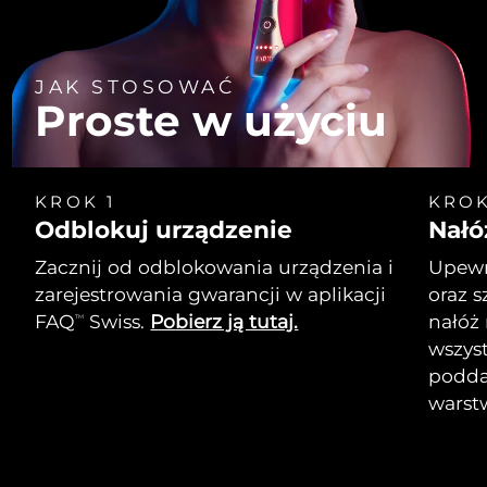
JAK STOSOWAĆ
Proste w użyciu
KROK 1
KROK
Odblokuj urządzenie
Nałó
Zacznij od odblokowania urządzenia i
Upewni
zarejestrowania gwarancji w aplikacji
oraz s
FAQ
Swiss.
Pobierz ją tutaj.
nałóż
TM
wszyst
podda
warst