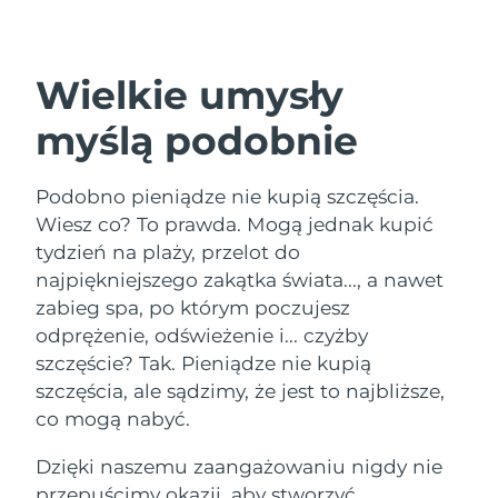
Kraj dostawy
Oczekiwany czas dostawy
Stany Zjednoczone
Wielkie umysły
8/9/26
FAQ™ Dual LED Panel
myślą podobnie
Oczekiwany czas dostawy
Wielka Brytania
8/8/26
POPULARNY
Podobno pieniądze nie kupią szczęścia.
Oczekiwany czas dostawy
Hiszpania
8/8/26
Wiesz co? To prawda. Mogą jednak kupić
tydzień na plaży, przelot do
Oczekiwany czas dostawy
Australia
najpiękniejszego zakątka świata..., a nawet
8/11/26
Specjalne oferty
Bestsellery
zabieg spa, po którym poczujesz
odprężenie, odświeżenie i... czyżby
Oczekiwany czas dostawy
Francja
8/8/26
szczęście? Tak. Pieniądze nie kupią
szczęścia, ale sądzimy, że jest to najbliższe,
Oczekiwany czas dostawy
Niemcy
co mogą nabyć.
8/8/26
Terapia czerwonym światłem
Dzięki naszemu zaangażowaniu nigdy nie
Oczekiwany czas dostawy
Kanada
8/12/26
przepuścimy okazji, aby stworzyć