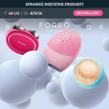
Przejdź
SPRAWDŹ WSZYSTKIE PRODUKTY
do
treści
US
8/9/26
BESTSELLERY
NOWOŚĆ
Zaloguj
Język
BREAKING NEWS
Profil użytkownika
English
Deutsch
Español
Moje urządzenia
FAQ™ Pure Beauty-Tech Elixir
Français
Italiano
Português
Moje zamówienia
Polski
Svenska
Русский
Türkçe
简体中文
繁體中文
Moje adresy
issa™ Teeth Whitening Set
Moje subskrypcje