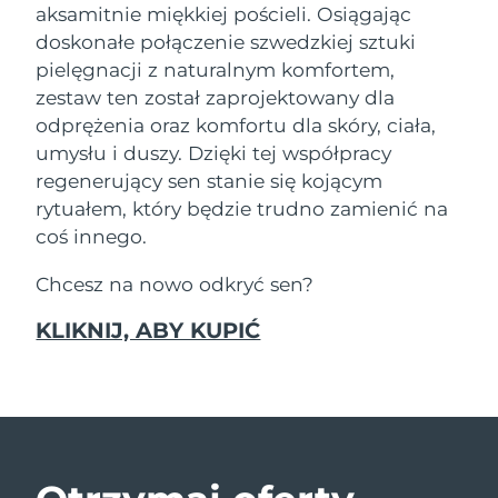
aksamitnie miękkiej pościeli. Osiągając
doskonałe połączenie szwedzkiej sztuki
Oczekiwany czas dostawy
Izrael
8/12/26
pielęgnacji z naturalnym komfortem,
zestaw ten został zaprojektowany dla
Oczekiwany czas dostawy
Włochy
odprężenia oraz komfortu dla skóry, ciała,
8/8/26
umysłu i duszy. Dzięki tej współpracy
Oczekiwany czas dostawy
regenerujący sen stanie się kojącym
Japonia
8/11/26
rytuałem, który będzie trudno zamienić na
coś innego.
Oczekiwany czas dostawy
Jersey
8/13/26
Chcesz na nowo odkryć sen?
Oczekiwany czas dostawy
Kazachstan
KLIKNIJ, ABY KUPIĆ
8/10/26
Oczekiwany czas dostawy
Kuwejt
8/8/26
Oczekiwany czas dostawy
Łotwa
8/8/26