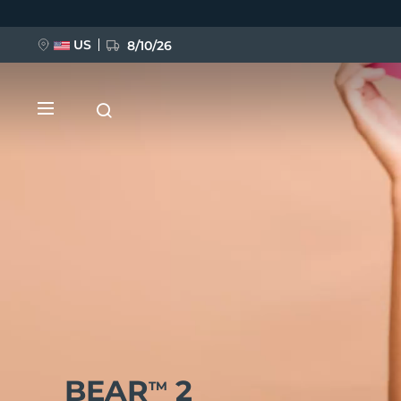
Direkt
zum
Inhalt
US
8/10/26
NEU
BREAKING NEWS
FAQ™ Pure Beauty-Tech Elixir
BEAR
2
TM