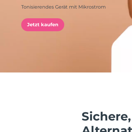
Tonisierendes Gerät mit Mikrostrom
issa™ Teeth Whitening Set
Jetzt kaufen
FAQ™ Dual LED Panel
BELIEBT
Sonderangebote
Bestseller
Sichere,
Alternat