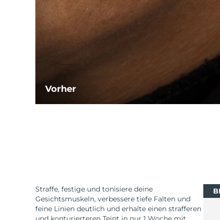
Vorher
Straffe, festige und tonisiere deine
B
Gesichtsmuskeln, verbessere tiefe Falten und
feine Linien deutlich und erhalte einen strafferen
und konturierteren Teint in nur 1 Woche mit