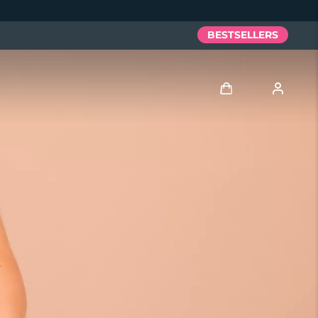
BESTSELLERS
Anmelden
Benutzerkonto
Meine Geräte
Meine Bestellungen
Meine Adressen
Meine Abonnements