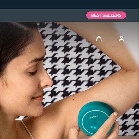
BESTSELLERS
Anmelden
Benutzerkonto
Meine Geräte
Meine Bestellungen
Meine Adressen
Meine Abonnements