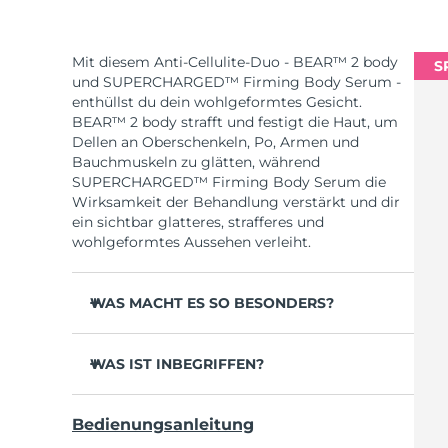
Mit diesem Anti-Cellulite-Duo - BEAR™ 2 body
S
und SUPERCHARGED™ Firming Body Serum -
enthüllst du dein wohlgeformtes Gesicht.
BEAR™ 2 body strafft und festigt die Haut, um
Dellen an Oberschenkeln, Po, Armen und
Bauchmuskeln zu glätten, während
SUPERCHARGED™ Firming Body Serum die
Wirksamkeit der Behandlung verstärkt und dir
ein sichtbar glatteres, strafferes und
wohlgeformtes Aussehen verleiht.
WAS MACHT ES SO BESONDERS?
Klinisch erwiesen, dass sich die Festigkeit und
Elastizität der Haut innerhalb von 1 Woche
WAS IST INBEGRIFFEN?
deutlich verbessert.
BEAR™ 2 body
2 revolutionäre Arten von Mikrostrom:
Bedienungsanleitung
Advanced Microcurrent™ + Sculpting
SUPERCHARGED™ Firming Body Serum