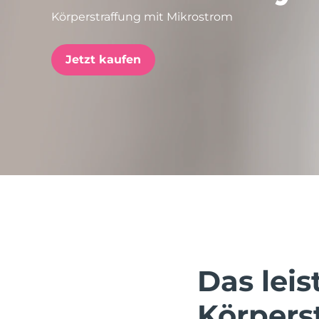
Körperstraffung mit Mikrostrom
issa™ Teeth Whitening Set
Jetzt kaufen
FAQ™ Dual LED Panel
BELIEBT
Sonderangebote
Bestseller
Das leis
Körpers