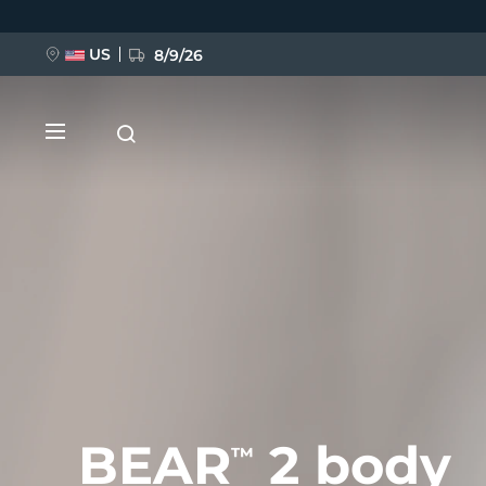
Direkt
zum
Inhalt
US
8/9/26
NEU
BREAKING NEWS
FAQ™ Pure Beauty-Tech Elixir
BEAR
2 body
™