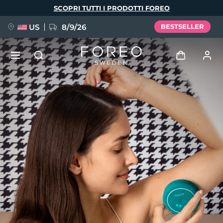
Salta
SCOPRI TUTTI I PRODOTTI FOREO
al
contenuto
principale
US
8/9/26
BESTSELLER
NUOVO
Accedi
Lingua
BREAKING NEWS
Profilo utente
English
Deutsch
Español
I miei dispositivi
FAQ™ Pure Beauty-Tech Elixir
Français
Italiano
Português
I miei ordini
Polski
Svenska
Русский
Türkçe
简体中文
繁體中文
I miei indirizzi
issa™ Teeth Whitening Set
I miei abbonamenti