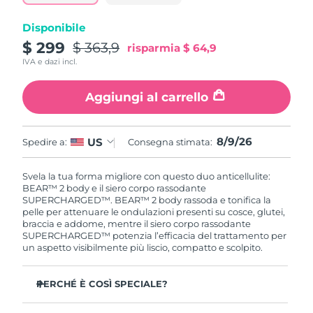
Disponibile
Slovacchia
Consegna stimata
8/8/26
$ 299
$ 363,9
risparmia
$ 64,9
Slovenia
Consegna stimata
8/8/26
IVA e dazi incl.
Sudafrica
Consegna stimata
8/16/26
Aggiungi al carrello
Corea del Sud
Consegna stimata
8/10/26
8/9/26
US
Spedire a:
Consegna stimata:
Spagna
Consegna stimata
8/8/26
Svela la tua forma migliore con questo duo anticellulite:
BEAR™ 2 body e il siero corpo rassodante
Svezia
Consegna stimata
8/8/26
SUPERCHARGED™. BEAR™ 2 body rassoda e tonifica la
pelle per attenuare le ondulazioni presenti su cosce, glutei,
braccia e addome, mentre il siero corpo rassodante
Svizzera
Consegna stimata
8/8/26
SUPERCHARGED™ potenzia l’efficacia del trattamento per
un aspetto visibilmente più liscio, compatto e scolpito.
Taiwan
Consegna stimata
8/13/26
PERCHÉ È COSÌ SPECIALE?
Thailandia
Consegna stimata
8/12/26
Migliora la compattezza e l’elasticità cutanea in 1