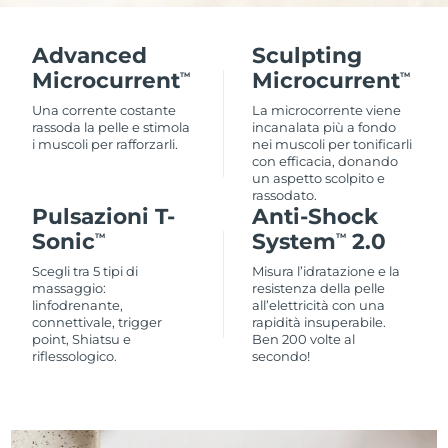
Advanced
Sculpting
Microcurrent
Microcurrent
TM
TM
Una corrente costante
La microcorrente viene
rassoda la pelle e stimola
incanalata più a fondo
i muscoli per rafforzarli.
nei muscoli per tonificarli
con efficacia, donando
un aspetto scolpito e
rassodato.
Pulsazioni T-
Anti-Shock
Sonic
System
2.0
TM
TM
Scegli tra 5 tipi di
Misura l’idratazione e la
massaggio:
resistenza della pelle
linfodrenante,
all’elettricità con una
connettivale, trigger
rapidità insuperabile.
point, Shiatsu e
Ben 200 volte al
riflessologico.
secondo!