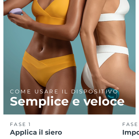
COME USARE IL DISPOSITIVO
Semplice e veloce
FASE 1
FASE
Applica il siero
Impo