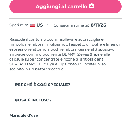
Aggiungi al carrello
8/11/26
US
Spedire a:
Consegna stimata:
Rassoda il contorno occhi, risolleva le sopracciglia e
rimpolpa le labbra, migliorando l’aspetto di rughe e linee di
espressione attorno a occhi e labbra, grazie al dispositivo
anti-age con microcorrente BEAR™ 2 eyes & lips e alle
capsule super concentrate e ricche di antiossidanti
SUPERCHARGED™ Eye & Lip Contour Booster. Viso
scolpito in un batter d’occhio!
PERCHÉ È COSÌ SPECIALE?
Distende notevolmente rughe e linee di espressione in 1
settimana con un’efficacia clinicamente testata.
COSA È INCLUSO?
2 rivoluzionari tipi di microcorrente: Tapping
BEAR™ 2 eyes & lips
Microcurrent™ + Lifting Microcurrent™.
Manuale d'uso
SUPERCHARGED™ Eye & Lip Contour Booster
La caffeina antinfiammatoria decongestiona e
contribuisce a rassodare la pelle.
Capsula per siero ricaricabile