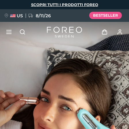
Salta
SCOPRI TUTTI I PRODOTTI FOREO
al
contenuto
principale
US
8/11/26
BESTSELLER
NUOVO
Accedi
Lingua
BREAKING NEWS
Profilo utente
English
Deutsch
Español
I miei dispositivi
FAQ™ Pure Beauty-Tech Elixir
Français
Italiano
Português
I miei ordini
Polski
Svenska
Русский
Türkçe
简体中文
繁體中文
I miei indirizzi
issa™ Teeth Whitening Set
I miei abbonamenti