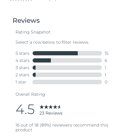
4.5
out
of
5
stars,
average
rating
value.
Read
23
Reviews.
Same
page
link.