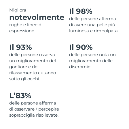
Filippine
Consegna stimata
8/13/26
Il 98%
Migliora
notevolmente
delle persone afferma
Polonia
Consegna stimata
8/11/26
rughe e linee di
di avere una pelle più
espressione.
luminosa e rimpolpata.
Portogallo
Consegna stimata
8/10/26
Il 93%
Il 90%
Portorico
Consegna stimata
8/12/26
delle persone osserva
delle persone nota un
Qatar
Consegna stimata
8/11/26
un miglioramento del
miglioramento delle
gonfiore e del
discromie.
rilassamento cutaneo
Riunione
Consegna stimata
8/15/26
sotto gli occhi.
Romania
Consegna stimata
8/10/26
L’83%
Russia
Consegna stimata
8/18/26
delle persone afferma
di osservare / percepire
Arabia Saudita
Consegna stimata
8/11/26
sopracciglia risollevate.
Singapore
Consegna stimata
8/12/26