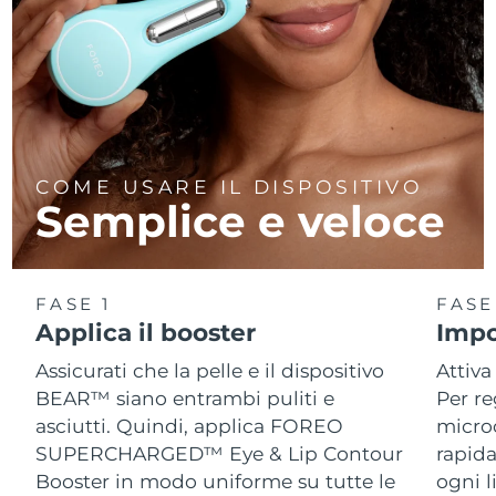
COME USARE IL DISPOSITIVO
Semplice e veloce
FASE 1
FASE
Applica il booster
Impo
Assicurati che la pelle e il dispositivo
Attiva
BEAR™ siano entrambi puliti e
Per re
asciutti. Quindi, applica FOREO
micro
SUPERCHARGED™ Eye & Lip Contour
rapida
Booster in modo uniforme su tutte le
ogni l