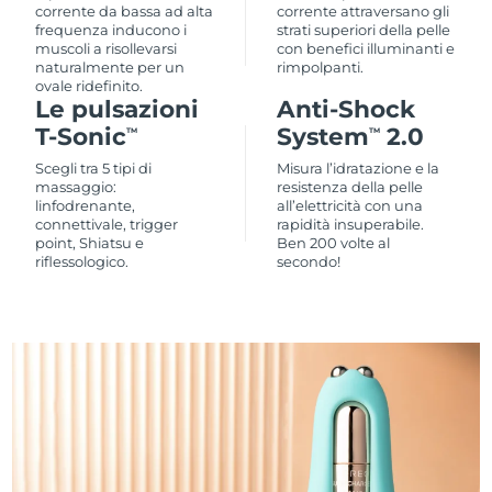
corrente da bassa ad alta
corrente attraversano gli
frequenza inducono i
strati superiori della pelle
muscoli a risollevarsi
con benefici illuminanti e
naturalmente per un
rimpolpanti.
ovale ridefinito.
Le pulsazioni
Anti-Shock
T-Sonic
System
2.0
TM
TM
Scegli tra 5 tipi di
Misura l’idratazione e la
massaggio:
resistenza della pelle
linfodrenante,
all’elettricità con una
connettivale, trigger
rapidità insuperabile.
point, Shiatsu e
Ben 200 volte al
riflessologico.
secondo!