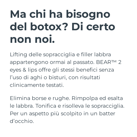
ROUTINE BEAUTY SVEDESI
Austria
Consegna stimata
8/10/26
Ma chi ha bisogno
del botox? Di certo
Bahrein
Consegna stimata
8/11/26
non noi.
Detersione viso
Lifting viso
Belgio
Consegna stimata
8/10/26
LUNA™ 4 pacchetto
BEAR™ 2 pacchetto
Bermuda
Consegna stimata
8/16/26
Lifting delle sopracciglia e filler labbra
Anti-aging massage
Microcurrent toning
appartengono ormai al passato. BEAR™ 2
Bosnia ed
eyes & lips offre gli stessi benefici senza
Consegna stimata
8/13/26
Idratazione
Igiene orale
Erzegovina
l’uso di aghi o bisturi, con risultati
LUNA™ 4 Plus
BEAR™ 2 go
UFO™ 3 pacchetto
issa™ 4
clinicamente testati.
Massage, LED heating
Microcurrent toning on-the-go
Brunei
Consegna stimata
8/15/26
TRATTAMENTI ANTI-AGE FAQ™
Deep facial hydration
Hybrid silicone sonic toothbrush
Elimina borse e rughe. Rimpolpa ed esalta
Bulgaria
Consegna stimata
8/10/26
le labbra. Tonifica e risolleva le sopracciglia.
NEW
LUNA™ 4 Men
BEAR™ 2 eyes & lips
UFO™ 3 LED
Per un aspetto più scolpito in un batter
issa™ 4 plus
Canada
For men, anti-aging massage
Microcurrent line smoothing device
Consegna stimata
8/14/26
d’occhio.
Near-infrared and red light therapy
Smart hybrid silicone sonic toothbrush
device
Anti-age
Trattamenti LED
Cile
Consegna stimata
8/14/26