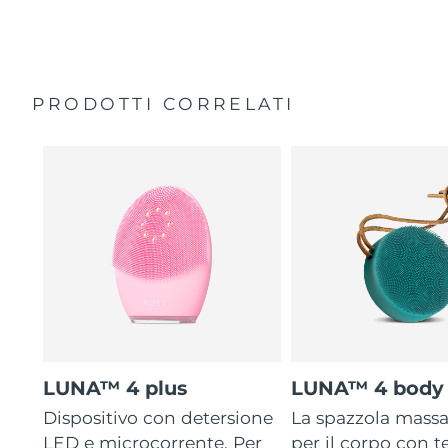
35 volte più igienico delle spazzole con setole in nylon.
Custodia da viaggio
Garanzia di 2 anni (Spagna, Portogallo, Svezia: Garanzia
di 3 anni)
PRODOTTI CORRELATI
LUNA™ 4 plus
LUNA™ 4 body
Dispositivo con detersione
La spazzola mass
LED e microcorrente. Per
per il corpo con 