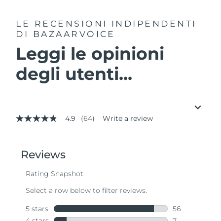
LE RECENSIONI INDIPENDENTI
DI BAZAARVOICE
Leggi le opinioni
degli utenti...
4.9
(64)
Write a review
4.9
out
of
5
stars,
average
rating
value.
Read
64
Reviews.
Same
page