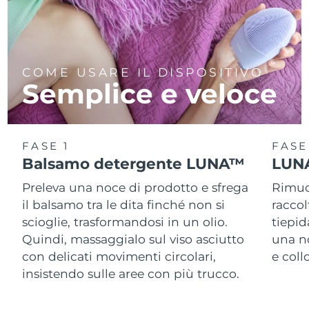
COME USARE IL DISPOSITIVO
Semplice e veloce
FASE 1
FASE
Balsamo detergente LUNA™
LUNA
Preleva una noce di prodotto e sfrega
Rimuov
il balsamo tra le dita finché non si
racco
scioglie, trasformandosi in un olio.
tiepid
Quindi, massaggialo sul viso asciutto
una n
con delicati movimenti circolari,
e col
insistendo sulle aree con più trucco.