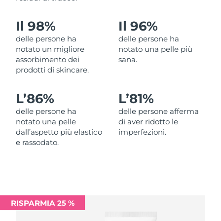
Filippine
Consegna stimata
12/08/2026
Il 98%
Il 96%
Polonia
Consegna stimata
10/08/2026
delle persone ha
delle persone ha
notato un migliore
notato una pelle più
Portogallo
Consegna stimata
09/08/2026
assorbimento dei
sana.
prodotti di skincare.
Portorico
Consegna stimata
11/08/2026
L’
86%
L’
81%
Qatar
Consegna stimata
10/08/2026
delle persone ha
delle persone afferma
notato una pelle
di aver ridotto le
Riunione
Consegna stimata
14/08/2026
dall’aspetto più elastico
imperfezioni.
e rassodato.
Romania
Consegna stimata
09/08/2026
Russia
Consegna stimata
17/08/2026
Arabia Saudita
Consegna stimata
10/08/2026
RISPARMIA 25 %
Singapore
Consegna stimata
11/08/2026