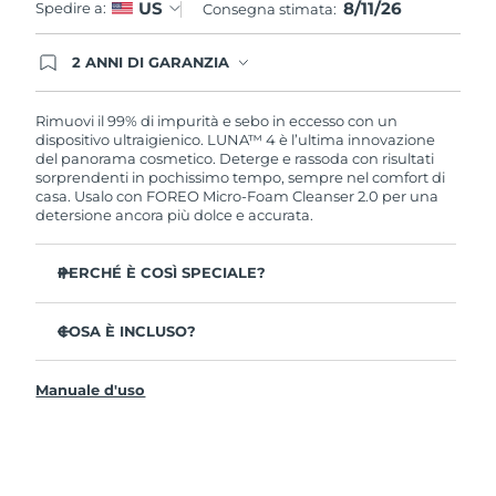
8/11/26
US
Spedire a:
Consegna stimata:
2 ANNI DI GARANZIA
Gli ordini registrati oggi avranno una copertura
completa della garanzia FOREO. Questo significa
che, in caso di difetti nei primi 2 anni dalla data di
Rimuovi il 99% di impurità e sebo in eccesso con un
acquisto, FOREO sostituirà il tuo prodotto
dispositivo ultraigienico. LUNA™ 4 è l’ultima innovazione
gratuitamente.
del panorama cosmetico. Deterge e rassoda con risultati
sorprendenti in pochissimo tempo, sempre nel comfort di
casa. Usalo con FOREO Micro-Foam Cleanser 2.0 per una
detersione ancora più dolce e accurata.
PERCHÉ È COSÌ SPECIALE?
Il 96% delle persone ha notato una pelle più sana. L’81%
afferma di aver ridotto le imperfezioni.
COSA È INCLUSO?
Rimuove lo sporco e il sebo in eccesso senza seccare la
LUNA™ 4
pelle.
Manuale d'uso
LUNA™ Micro-Foam Cleanser 2.0
L’86% delle persone afferma di avere una pelle
dall’aspetto più elastico e rassodato.
Cavo di ricarica USB
Nutre e protegge la pelle dai danni causati dai radicali
Guida rapida
liberi.
Manuale informativo