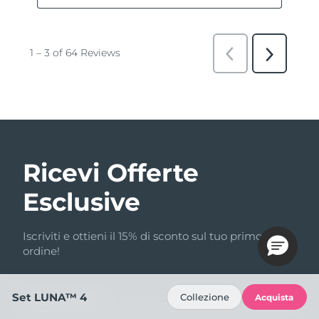
Ricevi Offerte
Esclusive
Iscriviti e ottieni il 15% di sconto sul tuo primo
ordine!
Set LUNA™ 4
Collezione
Acquista
Indirizzo email