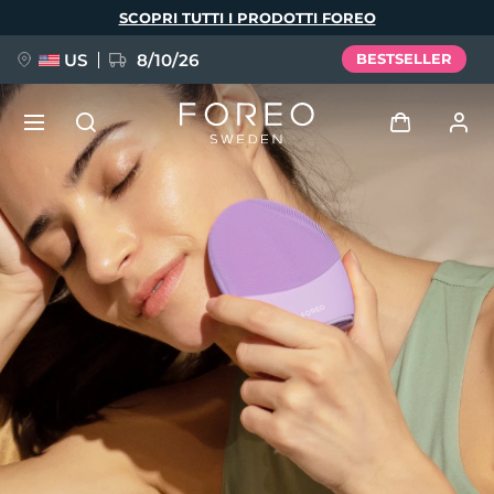
Salta
SCOPRI TUTTI I PRODOTTI FOREO
al
contenuto
principale
US
8/10/26
BESTSELLER
NUOVO
Accedi
Lingua
BREAKING NEWS
Profilo utente
English
Deutsch
Español
I miei dispositivi
FAQ™ Pure Beauty-Tech Elixir
Français
Italiano
Português
I miei ordini
Polski
Svenska
Русский
Türkçe
简体中文
繁體中文
I miei indirizzi
issa™ Teeth Whitening Set
I miei abbonamenti