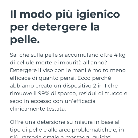
ROUTINE BEAUTY SVEDESI
Austria
Consegna stimata
09/08/2026
Il modo più igienico
per detergere la
Bahrein
Consegna stimata
10/08/2026
pelle.
Detersione viso
Lifting viso
Belgio
Consegna stimata
09/08/2026
LUNA™ 4 pacchetto
BEAR™ 2 pacchetto
Bermuda
Consegna stimata
15/08/2026
Sai che sulla pelle si accumulano oltre 4 kg
Anti-aging massage
Microcurrent toning
di cellule morte e impurità all’anno?
Bosnia ed
Detergere il viso con le mani è molto meno
Consegna stimata
12/08/2026
Idratazione
Igiene orale
Erzegovina
efficace di quanto pensi. Ecco perché
LUNA™ 4 Plus
BEAR™ 2 go
UFO™ 3 pacchetto
issa™ 4
abbiamo creato un dispositivo 2 in 1 che
Massage, LED heating
Microcurrent toning on-the-go
Brunei
Consegna stimata
14/08/2026
TRATTAMENTI ANTI-AGE FAQ™
rimuove il 99% di sporco, residui di trucco e
Deep facial hydration
Hybrid silicone sonic toothbrush
sebo in eccesso con un’efficacia
Bulgaria
Consegna stimata
09/08/2026
NEW
clinicamente testata.
LUNA™ 4 Men
BEAR™ 2 eyes & lips
UFO™ 3 LED
issa™ 4 plus
Canada
For men, anti-aging massage
Microcurrent line smoothing device
Consegna stimata
13/08/2026
Offre una detersione su misura in base al
Near-infrared and red light therapy
Smart hybrid silicone sonic toothbrush
device
Anti-age
Trattamenti LED
tipo di pelle e alle aree problematiche e, in
Cile
Consegna stimata
13/08/2026
più, rassoda grazie a massaggi guidati