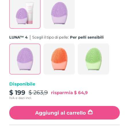
Turchia
Consegna stimata
10/08/2026
Emirati Arabi Uniti
Consegna stimata
10/08/2026
Regno Unito
Consegna stimata
09/08/2026
LUNA™ 4
Scegli il tipo di pelle:
Per pelli sensibili
Stati Uniti
Consegna stimata
10/08/2026
Uzbekistan
Consegna stimata
14/08/2026
Vietnam
Consegna stimata
15/08/2026
Disponibile
$ 199
$ 263,9
risparmia
$ 64,9
IVA e dazi incl.
Aggiungi al carrello