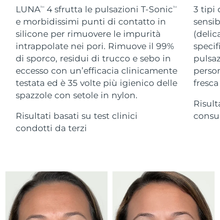
Advanced pore care essentials
For healthy hair
LUNA
4 sfrutta le pulsazioni T-Sonic
3 tipi
18% PAP
TM
TM
Israele
Consegna stimata
13/08/2026
Cosmetici
Uomini
e morbidissimi punti di contatto in
sensib
silicone per rimuovere le impurità
(delic
Italia
Consegna stimata
09/08/2026
intrappolate nei pori. Rimuove il 99%
specif
di sporco, residui di trucco e sebo in
pulsaz
Giappone
Consegna stimata
12/08/2026
eccesso con un’efficacia clinicamente
person
Vedi tutto
Jersey
Consegna stimata
14/08/2026
testata ed è 35 volte più igienico delle
fresca
spazzole con setole in nylon.
Risult
Kazakistan
Consegna stimata
11/08/2026
Risultati basati su test clinici
consum
APP FOREO
Kuwait
condotti da terzi
Consegna stimata
09/08/2026
CHI SIAMO
Lettonia
Consegna stimata
09/08/2026
Libano
Consegna stimata
10/08/2026
Lituania
Consegna stimata
09/08/2026
Lussemburgo
Consegna stimata
09/08/2026