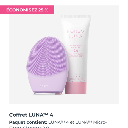
Singapour
Livraison estimée
8/11/26
ÉCONOMISEZ 25 %
Slovaquie
Livraison estimée
8/9/26
Slovénie
Livraison estimée
8/9/26
Afrique du Sud
Livraison estimée
8/17/26
Corée du Sud
Livraison estimée
8/11/26
Espagne
Livraison estimée
8/9/26
Suède
Livraison estimée
8/9/26
Suisse
Livraison estimée
8/9/26
Taïwan
Livraison estimée
8/14/26
Coffret LUNA™ 4
Paquet contient:
LUNA™ 4 et LUNA™ Micro-
Thaïlande
Livraison estimée
8/13/26