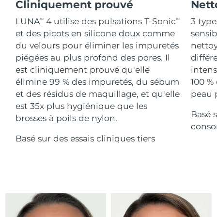
Advanced pore care essentials
Cliniquement prouvé
Nett
For healthy hair
18% PAP
Israël
Livraison estimée
8/13/26
Cosmétiques
Hommes
LUNA
4 utilise des pulsations T-Sonic
3 type
TM
TM
et des picots en silicone doux comme
sensi
Italie
Livraison estimée
8/9/26
du velours pour éliminer les impuretés
nettoy
piégées au plus profond des pores. Il
différ
Japon
Livraison estimée
8/12/26
est cliniquement prouvé qu'elle
intens
Acheter tout
Jersey
Livraison estimée
8/14/26
élimine 99 % des impuretés, du sébum
100 % 
et des résidus de maquillage, et qu'elle
peau p
Kazakhstan
Livraison estimée
8/11/26
est 35x plus hygiénique que les
Basé s
FOREO APP
brosses à poils de nylon.
Koweït
conso
Livraison estimée
8/9/26
À PROPROS
Basé sur des essais cliniques tiers
Lettonie
Livraison estimée
8/9/26
Liban
Livraison estimée
8/10/26
Lituanie
Livraison estimée
8/9/26
Luxembourg
Livraison estimée
8/9/26