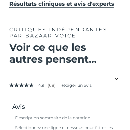
Résultats cliniques et avis d'experts
CRITIQUES INDÉPENDANTES
PAR BAZAAR VOICE
Voir ce que les
autres pensent...
4.9
(68)
Rédiger un avis
4.9
étoiles
sur
5,
valeur
de
la
note
moyenne.
Read