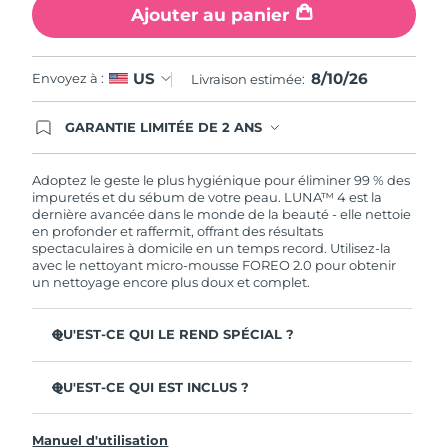
Ajouter au panier
8/10/26
US
Envoyez à :
Livraison estimée:
GARANTIE LIMITÉE DE 2 ANS
En commandant aujourd'hui, vous êtes
automatiquement couverts par la garantie
FOREO. Cela signifie que si vous rencontrez des
Adoptez le geste le plus hygiénique pour éliminer 99 % des
problèmes avec votre appareil pendant les 2 ans
impuretés et du sébum de votre peau. LUNA™ 4 est la
de garantie limitée, FOREO vous remplace ce
dernière avancée dans le monde de la beauté - elle nettoie
dernier gratuitement.
en profonder et raffermit, offrant des résultats
spectaculaires à domicile en un temps record. Utilisez-la
avec le nettoyant micro-mousse FOREO 2.0 pour obtenir
un nettoyage encore plus doux et complet.
QU'EST-CE QUI LE REND SPÉCIAL ?
96 % des utilisateurs déclarent avoir une peau à l'allure
plus saine. 81% des utilisateurs déclarent que les
QU'EST-CE QUI EST INCLUS ?
imperfections sont réduites.
LUNA™ 4
Élimine les impuretés et le sébum en profondeur sans
Manuel d'utilisation
assécher la peau.
LUNA™ Micro-Foam Cleanser 2.0