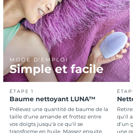
MODE D'EMPLOI
Simple et facile
ÉTAPE 1
ÉTAP
Baume nettoyant LUNA™
Nett
Prélevez une quantité de baume de la
Retire
taille d'une amande et frottez entre
qu'il 
vos doigts jusqu'à ce qu'il se
d'un g
transforme en huile. Massez ensuite
une q