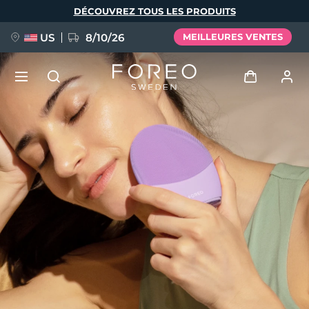
Aller
DÉCOUVREZ TOUS LES PRODUITS
au
contenu
principal
US
8/10/26
MEILLEURES VENTES
NOUVEAU
Se connecter
Langue
BREAKING NEWS
Profil de l'utilisateur
English
Deutsch
Español
Mes appareils
FAQ™ Pure Beauty-Tech Elixir
Français
Italiano
Português
Mes commandes
Polski
Svenska
Русский
Türkçe
简体中文
繁體中文
Mes adresses
issa™ Teeth Whitening Set
Mes abonnements