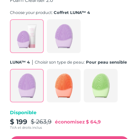
Foam Cleanser 2.0
Turquie
Livraison estimée
8/10/26
Choose your product:
Coffret LUNA™ 4
Émirats arabes unis
Livraison estimée
8/10/26
Royaume-Uni
Livraison estimée
8/9/26
États-Unis
Livraison estimée
8/10/26
LUNA™ 4
Choisir son type de peau:
Pour peau sensible
Ouzbékistan
Livraison estimée
8/14/26
Viêt Nam
Livraison estimée
8/15/26
Disponible
$ 199
$ 263,9
économisez
$ 64,9
TVA et droits inclus