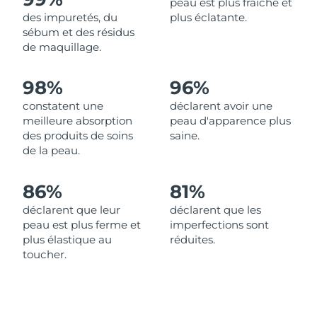
peau est plus fraîche et
des impuretés, du
plus éclatante.
Philippines
Livraison estimée
8/12/26
sébum et des résidus
de maquillage.
Pologne
Livraison estimée
8/10/26
98%
96%
Portugal
Livraison estimée
8/9/26
constatent une
déclarent avoir une
meilleure absorption
peau d'apparence plus
Porto Rico
Livraison estimée
8/11/26
des produits de soins
saine.
de la peau.
Qatar
Livraison estimée
8/10/26
86%
81%
La Réunion
Livraison estimée
8/14/26
déclarent que leur
déclarent que les
peau est plus ferme et
imperfections sont
Roumanie
Livraison estimée
8/9/26
plus élastique au
réduites.
toucher.
Russie
Livraison estimée
8/17/26
Arabie saoudite
Livraison estimée
8/10/26