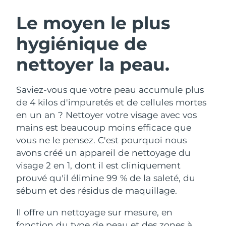
ROUTINE DE BEAUTÉ SUÉDOISE
Autriche
Livraison estimée
8/9/26
Le moyen le plus
hygiénique de
Bahreïn
Livraison estimée
8/10/26
nettoyer la peau.
Nettoyage du visage
Lifting
Belgique
Livraison estimée
8/9/26
LUNA™ 4 coffret
BEAR™ 2 coffret
Bermudes
Livraison estimée
8/15/26
Saviez-vous que votre peau accumule plus
Anti-aging massage
Microcurrent toning
de 4 kilos d'impuretés et de cellules mortes
Bosnie-Herzégovine
Livraison estimée
8/12/26
en un an ? Nettoyer votre visage avec vos
Hydratation
Soin bucco-dentaire
mains est beaucoup moins efficace que
LUNA™ 4 Plus
BEAR™ 2 go
Brunei
Livraison estimée
8/14/26
UFO™ 3 coffret
issa™ 4
vous ne le pensez. C'est pourquoi nous
Massage, LED heating
Microcurrent toning on-the-go
FAQ™ TRAITEMENT ANTI-ÂGE
avons créé un appareil de nettoyage du
Deep facial hydration
Hybrid silicone sonic toothbrush
Bulgarie
Livraison estimée
8/9/26
visage 2 en 1, dont il est cliniquement
NEW
prouvé qu'il élimine 99 % de la saleté, du
LUNA™ 4 Men
BEAR™ 2 eyes & lips
Canada
Livraison estimée
8/13/26
UFO™ 3 LED
issa™ 4 plus
sébum et des résidus de maquillage.
For men, anti-aging massage
Microcurrent line smoothing device
Near-infrared and red light therapy
Smart hybrid silicone sonic toothbrush
Chili
Livraison estimée
8/13/26
device
Anti-âge
Traitements LED
Il offre un nettoyage sur mesure, en
fonction du type de peau et des zones à