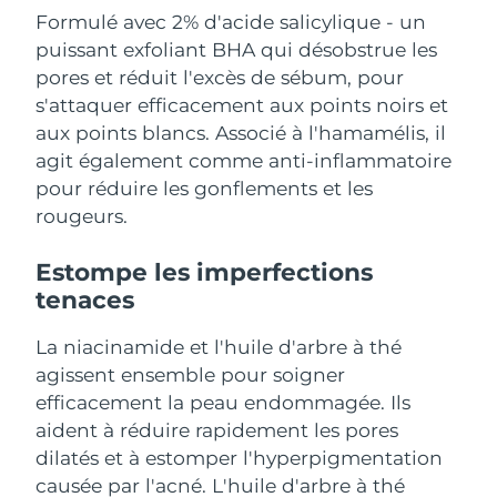
Formulé avec 2% d'acide salicylique - un
Philippines
Livraison estimée
8/14/26
puissant exfoliant BHA qui désobstrue les
pores et réduit l'excès de sébum, pour
Pologne
Livraison estimée
8/12/26
s'attaquer efficacement aux points noirs et
aux points blancs. Associé à l'hamamélis, il
Portugal
Livraison estimée
8/11/26
agit également comme anti-inflammatoire
pour réduire les gonflements et les
Porto Rico
Livraison estimée
8/13/26
rougeurs.
Qatar
Livraison estimée
8/12/26
Estompe les imperfections
tenaces
La Réunion
Livraison estimée
8/16/26
La niacinamide et l'huile d'arbre à thé
Roumanie
Livraison estimée
8/11/26
agissent ensemble pour soigner
efficacement la peau endommagée. Ils
Russie
Livraison estimée
8/19/26
aident à réduire rapidement les pores
dilatés et à estomper l'hyperpigmentation
Arabie saoudite
Livraison estimée
8/12/26
causée par l'acné. L'huile d'arbre à thé