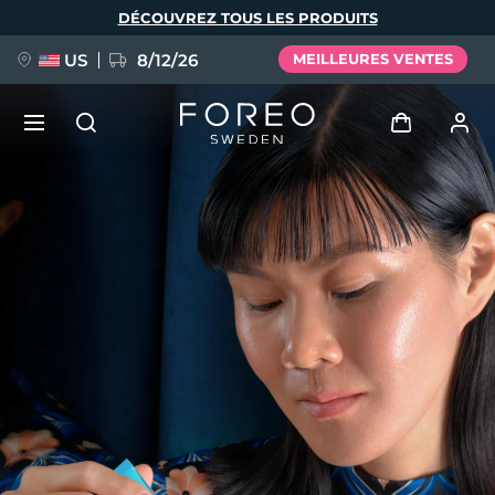
Aller
DÉCOUVREZ TOUS LES PRODUITS
au
contenu
principal
US
8/12/26
MEILLEURES VENTES
NOUVEAU
Se connecter
Langue
BREAKING NEWS
Profil de l'utilisateur
English
Deutsch
Español
Mes appareils
FAQ™ Pure Beauty-Tech Elixir
Français
Italiano
Português
Mes commandes
Polski
Svenska
Русский
Türkçe
简体中文
繁體中文
Mes adresses
issa™ Teeth Whitening Set
Mes abonnements