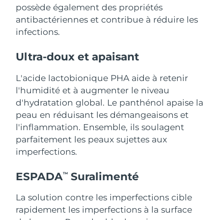
possède également des propriétés
Singapour
Livraison estimée
8/13/26
antibactériennes et contribue à réduire les
Slovaquie
infections.
Livraison estimée
8/11/26
Slovénie
Livraison estimée
8/11/26
Ultra-doux et apaisant
Afrique du Sud
L'acide lactobionique PHA aide à retenir
Livraison estimée
8/19/26
l'humidité et à augmenter le niveau
Corée du Sud
Livraison estimée
8/13/26
d'hydratation global. Le panthénol apaise la
peau en réduisant les démangeaisons et
Espagne
Livraison estimée
8/11/26
l'inflammation. Ensemble, ils soulagent
parfaitement les peaux sujettes aux
Suède
Livraison estimée
8/11/26
imperfections.
Suisse
Livraison estimée
8/11/26
ESPADA
Suralimenté
TM
Taïwan
Livraison estimée
8/16/26
La solution contre les imperfections cible
rapidement les imperfections à la surface
Thaïlande
Livraison estimée
8/15/26