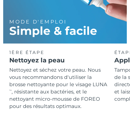
MODE D'EMPLOI
Simple & facile
1ÈRE ÉTAPE
ÉTAP
Nettoyez la peau
Appl
Nettoyez et séchez votre peau. Nous
Tampo
vous recommandons d'utiliser la
de la 
brosse nettoyante pour le visage LUNA
direct
, résistante aux bactéries, et le
et lai
TM
nettoyant micro-mousse de FOREO
compl
pour des résultats optimaux.