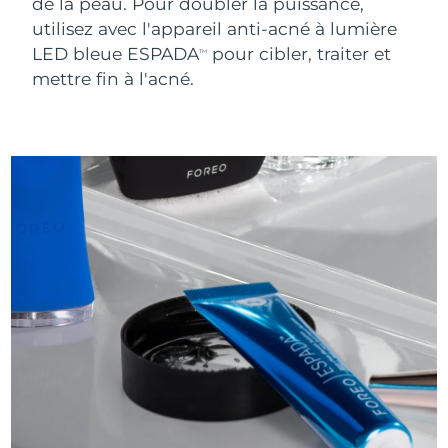
de la peau. Pour doubler la puissance,
utilisez avec l'appareil anti-acné à lumière
Turquie
Livraison estimée
8/12/26
LED bleue ESPADA
pour cibler, traiter et
TM
mettre fin à l'acné.
Émirats arabes unis
Livraison estimée
8/12/26
Royaume-Uni
Livraison estimée
8/11/26
États-Unis
Livraison estimée
8/12/26
Ouzbékistan
Livraison estimée
8/16/26
Viêt Nam
Livraison estimée
8/17/26