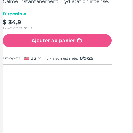
valeur
Calme instantanément. Hydratation intense.
de
la
Disponible
note
moyenne.
$ 34,9
Read
TVA et droits inclus
a
Review.
Lien
Ajouter au panier
sur
la
même
page.
8/9/26
US
Envoyez à :
Livraison estimée: