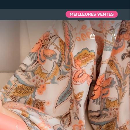
MEILLEURES VENTES
Se connecter
Profil de l'utilisateur
Mes appareils
Mes commandes
Mes adresses
Mes abonnements