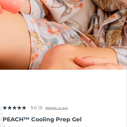
5.0
(1)
Rédiger un avis
5.0
étoiles
PEACH™ Cooling Prep Gel
sur
5,