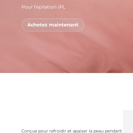
Pour l'épilation IPL
issa™ Teeth Whitening Set
Achetez maintenant
FAQ™ Dual LED Panel
POPULAIRE
Offres spéciales
Bestsellers
Conçue pour refroidir et apaiser la peau pendant