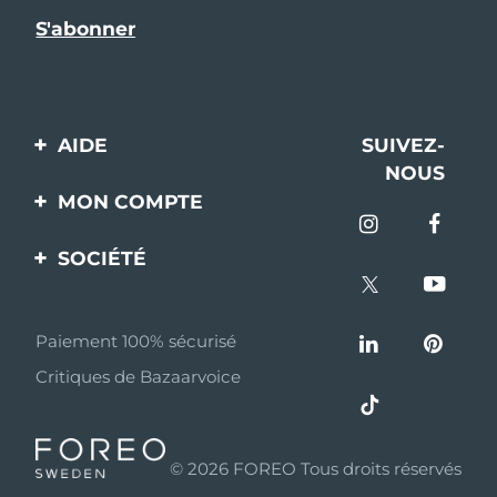
AIDE
SUIVEZ-
NOUS
Contactez-nous
MON COMPTE
Commandes et
Enregistrement produit
livraisons
SOCIÉTÉ
Aide
Garantie et retours
A propos de FOREO
Questions et réponses
Paiement 100% sécurisé
Programme d’affiliation
Critiques de Bazaarvoice
Informations sur la
Nouvelles d'affiliation
batterie
MYSA
© 2026 FOREO Tous droits réservés
Partenaires
distributeurs