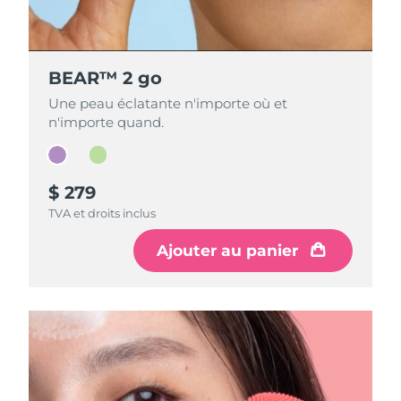
BEAR™ 2 go
BEAR™ 2 go
Une peau éclatante n'importe où et
Une peau éclatante n'importe où et
n'importe quand.
n'importe quand.
$ 279
$ 279
TVA et droits inclus
TVA et droits inclus
Ajouter au panier
Ajouter au panier