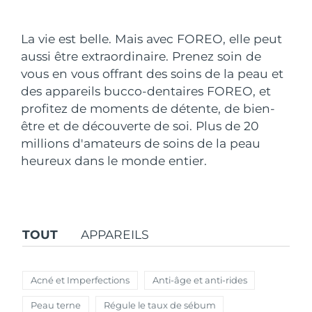
Pays de livraison
La vie est belle. Mais avec FOREO, elle peut
États-Unis
Livraison estimée
8/13/26
aussi être extraordinaire. Prenez soin de
FAQ™ Dual LED Panel
vous en vous offrant des soins de la peau et
Royaume-Uni
Livraison estimée
8/12/26
des appareils bucco-dentaires FOREO, et
POPULAIRE
profitez de moments de détente, de bien-
Espagne
Livraison estimée
8/12/26
être et de découverte de soi. Plus de 20
Australie
millions d'amateurs de soins de la peau
Livraison estimée
8/15/26
heureux dans le monde entier.
France
Livraison estimée
8/12/26
Offres spéciales
Bestsellers
Allemagne
Livraison estimée
8/12/26
TOUT
APPAREILS
Canada
Livraison estimée
8/16/26
Thérapie par lumière rouge
Acné et Imperfections
Anti-âge et anti-rides
Australie
Livraison estimée
8/15/26
Peau terne
Régule le taux de sébum