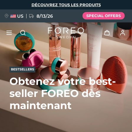
Aller
DÉCOUVREZ TOUS LES PRODUITS
au
contenu
principal
US
8/13/26
SPECIAL OFFERS
NOUVEAU
Se connecter
Langue
BREAKING NEWS
Profil de l'utilisateur
BESTSELLERS
Obtenez votre best-
English
Deutsch
Español
Mes appareils
FAQ™ Pure Beauty-Tech Elixir
seller FOREO dès
Français
Italiano
Português
Mes commandes
Polski
Svenska
Русский
maintenant
Türkçe
简体中文
繁體中文
Mes adresses
issa™ Teeth Whitening Set
Mes abonnements