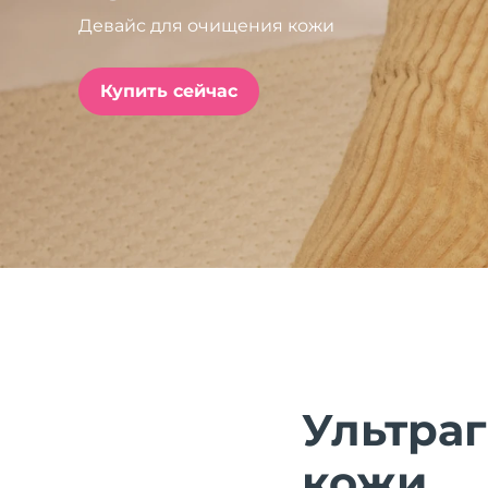
Девайс для очищения кожи
issa™ Teeth Whitening Set
Купить сейчас
FAQ™ Dual LED Panel
ПОДАРКИ И НАБОРЫ
Специальные
предложения
БЕСТСЕЛЛЕРЫ
Ультра
кожи