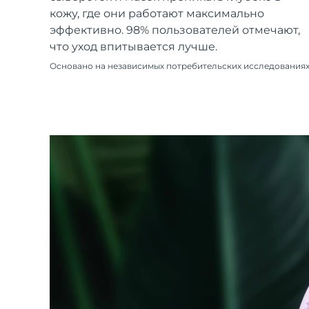
Уход KIWI™
All acne treatment devices
All revitalizing eye massagers
Serum
кожу, где они работают максимально
issa™ Teeth Whitening Gel
Advanced pore care essentials
For healthy hair
эффективно. 98% пользователей отмечают,
18% PAP
что уход впитывается лучше.
Косметика
Для мужчин
Основано на независимых потребительских исследования
Купить
FOREO APP
ПОДРОБНЕЕ