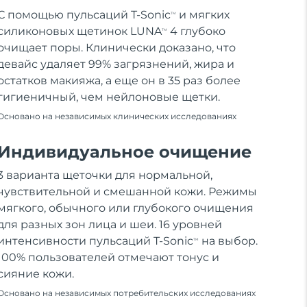
С помощью пульсаций T-Sonic
и мягких
TM
силиконовых щетинок LUNA
4 глубоко
TM
очищает поры. Клинически доказано, что
девайс удаляет 99% загрязнений, жира и
остатков макияжа, а еще он в 35 раз более
гигиеничный, чем нейлоновые щетки.
Основано на независимых клинических исследованиях
Индивидуальное очищение
3 варианта щеточки для нормальной,
чувствительной и смешанной кожи. Режимы
мягкого, обычного или глубокого очищения
для разных зон лица и шеи. 16 уровней
интенсивности пульсаций T-Sonic
на выбор.
TM
100% пользователей отмечают тонус и
сияние кожи.
Основано на независимых потребительских исследованиях