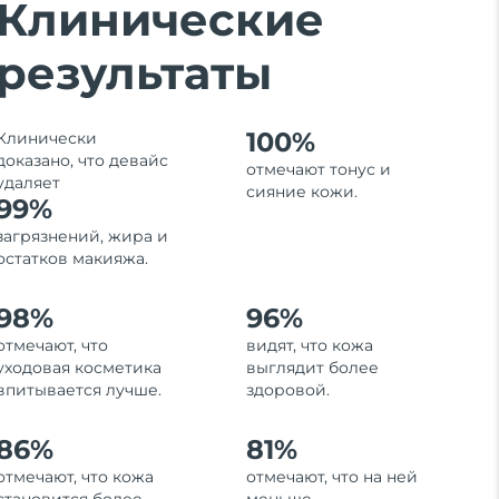
Клинические
результаты
100%
Клинически
доказано, что девайс
отмечают тонус и
удаляет
сияние кожи.
99%
загрязнений, жира и
остатков макияжа.
98%
96%
отмечают, что
видят, что кожа
уходовая косметика
выглядит более
впитывается лучше.
здоровой.
86%
81%
отмечают, что кожа
отмечают, что на ней