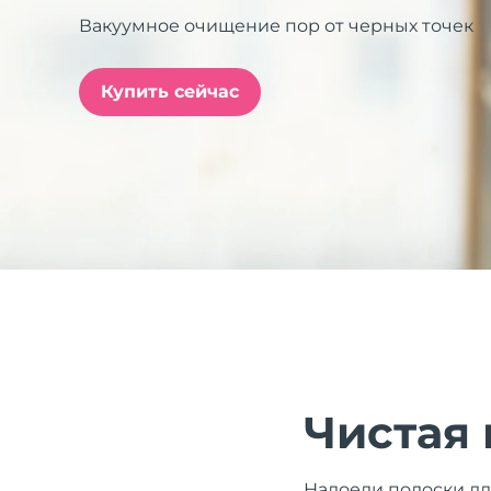
Вакуумное очищение пор от черных точек
issa™ Teeth Whitening Set
Купить сейчас
FAQ™ Dual LED Panel
ПОДАРКИ И НАБОРЫ
Специальные
предложения
БЕСТСЕЛЛЕРЫ
Чистая 
Надоели полоски дл