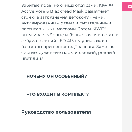
Забитые поры не очищаются сами. KIWI™
С
Active Pore & Blackhead Mask размягчает
стойкие загрязнения детокс-глинами,
Активированным Углём и питательными
растительными маслами. Затем KIWI™
вытягивает чёрные и белые точки и остатки
себума, а синий LED 415 нм уничтожает
бактерии при контакте. Два шага. Заметно
чистые, сужённые поры и свежий, ровный
цвет лица.
ПОЧЕМУ ОН ОСОБЕННЫЙ?
Детокс-глины и Активированный Уголь
вытягивают себум, бактерии и грязь ещё
ЧТО ВХОДИТ В КОМПЛЕКТ?
до экстракции.
KIWI™
Масла Жожоба, Мидоуфоам и Баобаба
Руководство пользователя
размягчают пробки в порах для лёгкого и
KIWI™ Active Pore & Blackhead Mask
безболезненного отсоса.
Зарядный кабель USB
Успокаивающий Cica снимает
Краткое руководство