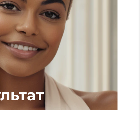
льтат