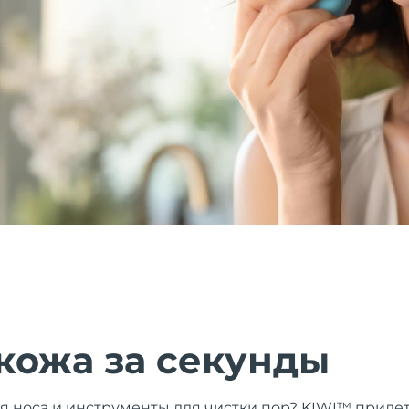
кожа за секунды
я носа и инструменты для чистки пор? KIWI™ приде