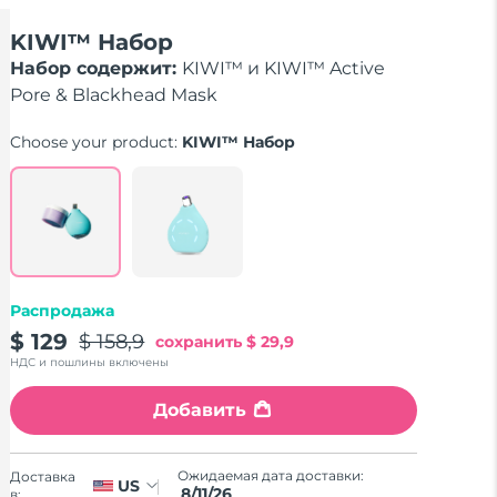
KIWI™ Набор
Набор содержит:
KIWI™ и KIWI™ Active
Pore & Blackhead Mask
Choose your product:
KIWI™ Набор
Распродажа
$ 129
$ 158,9
сохранить
$ 29,9
НДС и пошлины включены
Добавить
Ожидаемая дата доставки:
Доставка
US
8/11/26
в: