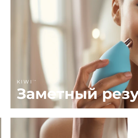
KIWI
TM
Заметный резу