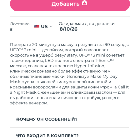
8/10/26
Добавить
Ожидаемая дата доставки
Нидерланды
8/9/26
Ожидаемая дата доставки:
Доставка
US
8/10/26
в:
Ожидаемая дата доставки
Новая Зеландия
8/9/26
Преврати 20-минутную маску в результат за 90 секунд с
UFO™ 3 mini — девайсом, который доказывает:
Ожидаемая дата доставки
Норвегия
скорость не в ущерб результату. UFO™ 3 mini сочетает
8/9/26
термо-терапию, LED полного спектра и T-Sonic™
массаж, создавая технологию Hyper-Infusion,
клинически доказано более эффективную, чем
Ожидаемая дата доставки
Оман
обычные тканевые маски. Используй Make My Day
8/12/26
Mask с увлажняющей гиалуроновой кислотой и
красными водорослями для защиты кожи утром, а Call It
Ожидаемая дата доставки
Филиппины
a Night Mask с женьшенем и оливковым маслом — для
8/12/26
выработки коллагена и сияющего пробуждающего
эффекта вечером.
Ожидаемая дата доставки
Польша
8/10/26
ПОЧЕМУ ОН ОСОБЕННЫЙ?
Ожидаемая дата доставки
Португалия
Клинически доказано: увеличивает увлажненность
8/9/26
кожи на 126 % за 2 минуты, сокращает морщины за
ЧТО ВХОДИТ В КОМПЛЕКТ?