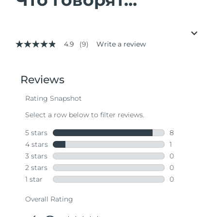
4.9
(9)
Write a review
4.9
out
of
5
stars,
average
rating
value.
Read
9
Reviews.
Same
page
link.