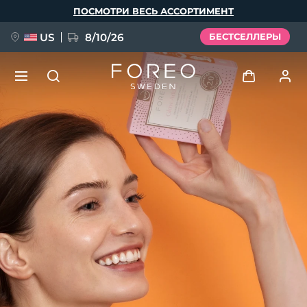
Перейти
ПОСМОТРИ ВЕСЬ АССОРТИМЕНТ
к
основному
содержанию
US
8/10/26
БЕСТСЕЛЛЕРЫ
НОВИНКА
Войти
Язык
BREAKING NEWS
Профиль пользователя
English
Deutsch
Español
Мои приборы
FAQ™ Pure Beauty-Tech Elixir
Français
Italiano
Português
Мои заказы
Polski
Svenska
Русский
Türkçe
简体中文
繁體中文
Мои адреса
issa™ Teeth Whitening Set
Мои подписки