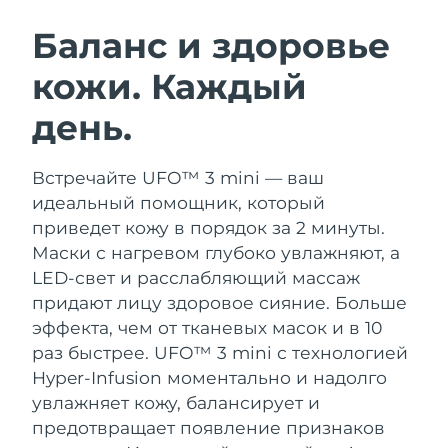
ШВЕДСКИЙ УХОД ЗА КОЖЕЙ
Баланс и здоровье
кожи. Каждый
Ожидаемая дата доставки
Австралия
8/12/26
день.
Очищение кожи
Лифтинг
Ожидаемая дата доставки
Австрия
LUNA™ 4 набор
BEAR™ 2 набор
8/9/26
Встречайте UFO™ 3 mini — ваш
Anti-aging massage
Microcurrent toning
идеальный помощник, который
Ожидаемая дата доставки
Бахрейн
8/10/26
приведет кожу в порядок за 2 минуты.
Увлажнение
Забота о полости рта
Маски с нагревом глубоко увлажняют, а
LUNA™ 4 Plus
BEAR™ 2 go
Ожидаемая дата доставки
Бельгия
UFO™ 3 набор
issa™ 4
LED-свет и расслабляющий массаж
8/9/26
Massage, LED heating
Microcurrent toning on-the-go
FAQ™ АНТИВОЗРАСТНОЙ УХОД
придают лицу здоровое сияние.
Больше
Deep facial hydration
Hybrid silicone sonic toothbrush
Ожидаемая дата доставки
эффекта, чем от тканевых масок и в 10
Бермудские о-ва
8/15/26
NEW
раз быстрее. UFO™ 3 mini с технологией
LUNA™ 4 Men
BEAR™ 2 eyes & lips
UFO™ 3 LED
issa™ 4 plus
Hyper-Infusion моментально и надолго
For men, anti-aging massage
Microcurrent line smoothing device
Босния и
Ожидаемая дата доставки
Near-infrared and red light therapy
увлажняет кожу, балансирует и
Smart hybrid silicone sonic toothbrush
Герцеговина
8/12/26
device
Омоложение
LED-процедуры
предотвращает появление признаков