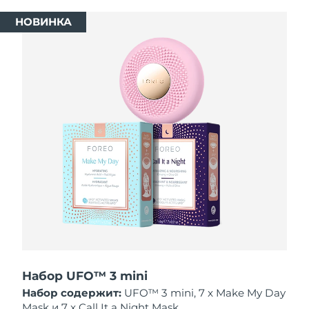
8/11/26
НОВИНКА
Ожидаемая дата доставки
Израиль
8/13/26
Ожидаемая дата доставки
Италия
8/9/26
Ожидаемая дата доставки
Япония
8/12/26
Ожидаемая дата доставки
Джерси
8/14/26
Ожидаемая дата доставки
Казахстан
8/11/26
Ожидаемая дата доставки
Кувейт
8/9/26
Набор UFO™ 3 mini
Ожидаемая дата доставки
Латвия
8/9/26
Набор содержит:
UFO™ 3 mini, 7 x Make My Day
Mask и 7 x Call It a Night Mask