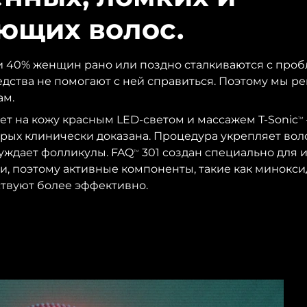
ющих волос.
и 40% женщин рано или поздно сталкиваются с про
редства не помогают с ней справиться. Поэтому мы р
ам.
ет на кожу красным LED-светом и массажем T-Sonic
TM
рых клинически доказана. Процедура укрепляет вол
уждает фолликулы. FAQ
301 создан специально для 
TM
, поэтому активные компоненты, такие как минокси
твуют более эффективно.