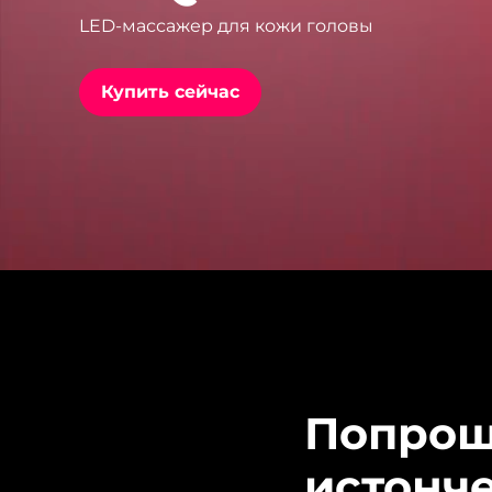
LED-массажер для кожи головы
issa™ Teeth Whitening Set
Купить сейчас
FAQ™ Dual LED Panel
ПОДАРКИ И НАБОРЫ
Специальные
предложения
БЕСТСЕЛЛЕРЫ
Попрощ
истонч