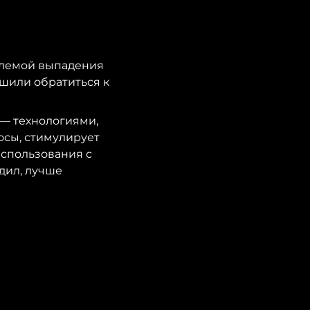
блемой выпадения
ешили обратиться к
— технологиями,
осы, стимулирует
использования с
дил, лучше