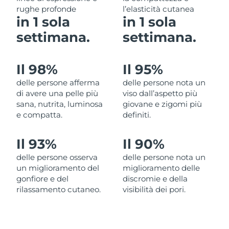
rughe profonde
l’elasticità cutanea
Filippine
Consegna stimata
13/08/2026
in 1 sola
in 1 sola
Polonia
settimana.
settimana.
Consegna stimata
11/08/2026
Portogallo
Consegna stimata
10/08/2026
Il 98%
Il 95%
Portorico
delle persone afferma
delle persone nota un
Consegna stimata
12/08/2026
di avere una pelle più
viso dall’aspetto più
sana, nutrita, luminosa
giovane e zigomi più
Qatar
Consegna stimata
11/08/2026
e compatta.
definiti.
Riunione
Consegna stimata
15/08/2026
Il 93%
Il 90%
Romania
Consegna stimata
10/08/2026
delle persone osserva
delle persone nota un
un miglioramento del
miglioramento delle
Russia
gonfiore e del
discromie e della
Consegna stimata
18/08/2026
rilassamento cutaneo.
visibilità dei pori.
Arabia Saudita
Consegna stimata
11/08/2026
Singapore
Consegna stimata
12/08/2026