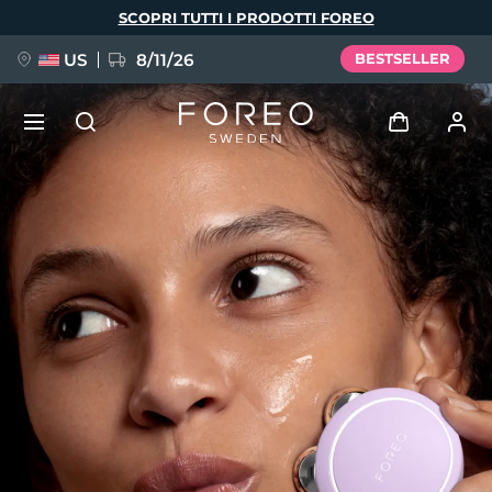
Salta
SCOPRI TUTTI I PRODOTTI FOREO
al
contenuto
principale
US
8/11/26
BESTSELLER
NUOVO
Accedi
Lingua
BREAKING NEWS
Profilo utente
English
Deutsch
Español
I miei dispositivi
FAQ™ Pure Beauty-Tech Elixir
Français
Italiano
Português
I miei ordini
Polski
Svenska
Русский
Türkçe
简体中文
繁體中文
I miei indirizzi
issa™ Teeth Whitening Set
I miei abbonamenti