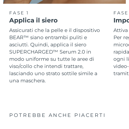
FASE 1
FASE
Applica il siero
Impo
Assicurati che la pelle e il dispositivo
Attiva
BEAR™ siano entrambi puliti e
Per re
asciutti. Quindi, applica il siero
micro
SUPERCHARGED™ Serum 2.0 in
rapida
modo uniforme su tutte le aree di
ogni l
viso/collo che intendi trattare,
video-
lasciando uno strato sottile simile a
trami
una maschera.
POTREBBE ANCHE PIACERTI