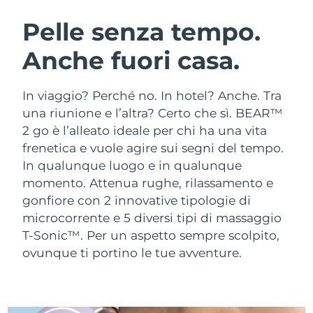
ROUTINE BEAUTY SVEDESI
Austria
Consegna stimata
10/08/2026
Pelle senza tempo.
Anche fuori casa.
Bahrein
Consegna stimata
11/08/2026
Detersione viso
Lifting viso
Belgio
Consegna stimata
10/08/2026
In viaggio? Perché no. In hotel? Anche. Tra
LUNA™ 4 pacchetto
BEAR™ 2 pacchetto
una riunione e l’altra? Certo che sì. BEAR™
Bermuda
Consegna stimata
16/08/2026
Anti-aging massage
Microcurrent toning
2 go è l’alleato ideale per chi ha una vita
frenetica e vuole agire sui segni del tempo.
Bosnia ed
Consegna stimata
13/08/2026
In qualunque luogo e in qualunque
Idratazione
Igiene orale
Erzegovina
LUNA™ 4 Plus
BEAR™ 2 go
momento.
Attenua rughe, rilassamento e
UFO™ 3 pacchetto
issa™ 4
Massage, LED heating
Microcurrent toning on-the-go
gonfiore con 2 innovative tipologie di
Brunei
Consegna stimata
15/08/2026
TRATTAMENTI ANTI-AGE FAQ™
Deep facial hydration
Hybrid silicone sonic toothbrush
microcorrente e 5 diversi tipi di massaggio
Bulgaria
T-Sonic™. Per un aspetto sempre scolpito,
Consegna stimata
10/08/2026
NEW
LUNA™ 4 Men
BEAR™ 2 eyes & lips
ovunque ti portino le tue avventure.
UFO™ 3 LED
issa™ 4 plus
Canada
For men, anti-aging massage
Microcurrent line smoothing device
Consegna stimata
14/08/2026
Near-infrared and red light therapy
Smart hybrid silicone sonic toothbrush
device
Anti-age
Trattamenti LED
Cile
Consegna stimata
14/08/2026