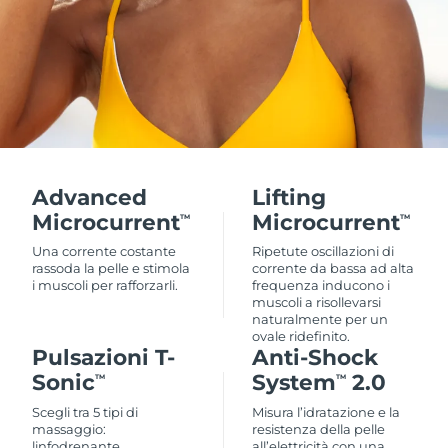
Advanced
Lifting
Microcurrent
Microcurrent
TM
TM
Una corrente costante
Ripetute oscillazioni di
rassoda la pelle e stimola
corrente da bassa ad alta
i muscoli per rafforzarli.
frequenza inducono i
muscoli a risollevarsi
naturalmente per un
ovale ridefinito.
Pulsazioni T-
Anti-Shock
Sonic
System
2.0
TM
TM
Scegli tra 5 tipi di
Misura l’idratazione e la
massaggio:
resistenza della pelle
linfodrenante,
all’elettricità con una