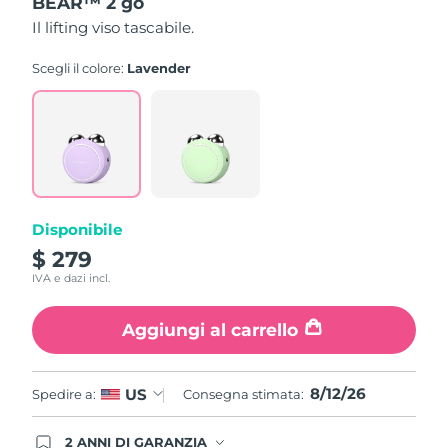
BEAR™ 2 go
su
Turchia
Consegna stimata
11/08/2026
5
Il lifting viso tascabile.
,
valore
Emirati Arabi Uniti
Consegna stimata
11/08/2026
di
Scegli il colore:
Lavender
valutazione
medio.
Regno Unito
Consegna stimata
10/08/2026
Read
6
Reviews.
Stati Uniti
Consegna stimata
11/08/2026
Stesso
link
alla
Uzbekistan
Consegna stimata
15/08/2026
pagina.
Disponibile
Vietnam
Consegna stimata
16/08/2026
$ 279
IVA e dazi incl.
Aggiungi al carrello
8/12/26
US
Spedire a:
Consegna stimata:
2 ANNI DI GARANZIA