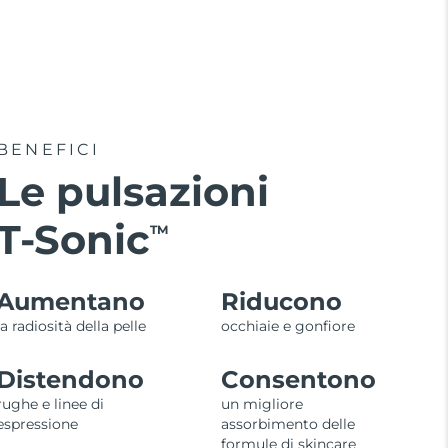
BENEFICI
Le pulsazioni
T-Sonic
TM
Aumentano
Riducono
la radiosità della pelle
occhiaie e gonfiore
Distendono
Consentono
rughe e linee di
un migliore
espressione
assorbimento delle
formule di skincare