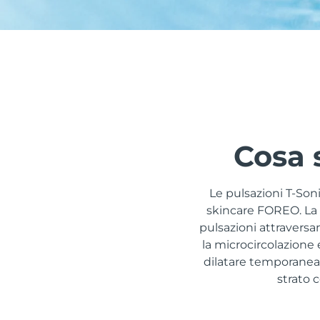
issa™ Teeth Whitening Set
FAQ™ Dual LED Panel
Cosa 
POPOLARE
Le pulsazioni T-Son
skincare FOREO. La “
pulsazioni attraversan
la microcircolazione e
Offerte speciali
Bestseller
dilatare temporaneame
strato 