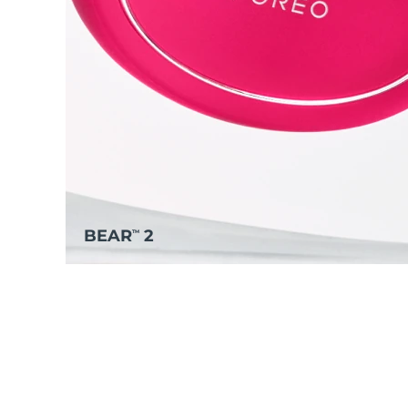
BEAR
2
TM