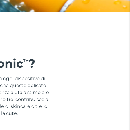
onic
?
TM
 ogni dispositivo di
e che queste delicate
uenza aiuta a stimolare
Inoltre, contribuisce a
e di skincare oltre lo
la cute.