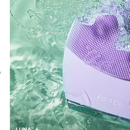
n
LUNA
4
TM