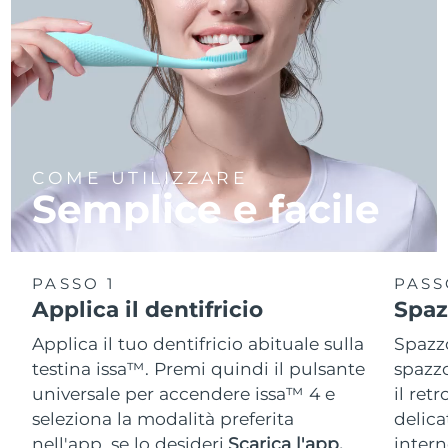
COME UTILIZZARE
Semplice e facile
PASSO 1
PASS
Applica il dentifricio
Spaz
Applica il tuo dentifricio abituale sulla
Spazzo
testina issa™. Premi quindi il pulsante
spazzo
universale per accendere issa™ 4 e
il ret
seleziona la modalità preferita
delica
nell'app, se lo desideri.
Scarica l'app.
intern