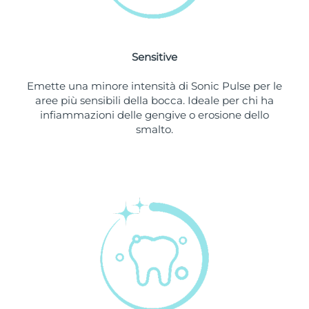
Slovacchia
Consegna stimata
8/11/26
Sensitive
Slovenia
Consegna stimata
8/11/26
Emette una minore intensità di Sonic Pulse per le
Sudafrica
Consegna stimata
8/19/26
aree più sensibili della bocca. Ideale per chi ha
infiammazioni delle gengive o erosione dello
Corea del Sud
Consegna stimata
8/13/26
smalto.
Spagna
Consegna stimata
8/11/26
Svezia
Consegna stimata
8/11/26
Svizzera
Consegna stimata
8/11/26
Taiwan
Consegna stimata
8/16/26
Thailandia
Consegna stimata
8/15/26