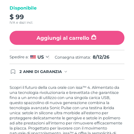
pagina.
Disponibile
$ 99
IVA e dazi incl.
Aggiungi al carrello
8/12/26
US
Spedire a:
Consegna stimata:
2 ANNI DI GARANZIA
Gli ordini registrati oggi avranno una copertura
completa della garanzia FOREO. Questo significa
che, in caso di difetti nei primi 2 anni dalla data di
Scopri il futuro della cura orale con issa™ 4. Alimentato da
acquisto, FOREO sostituirà il tuo prodotto
una tecnologia rivoluzionaria e brevettata che garantisce
gratuitamente.
fino a un anno di utilizzo con una singola carica USB,
questo spazzolino di nuova generazione combina la
tecnologia avanzata Sonic Pulse con una testina ibrida
unica: setole in silicone ultra morbide all'esterno per
proteggere delicatamente le gengive e setole in polimero
ad alte prestazioni all'interno per rimuovere efficacemente
la placca. Progettato per lavorare con il movimento
naturale di spazzolamento, issa™ 4 offre la semplicità di