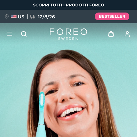
Salta
SCOPRI TUTTI I PRODOTTI FOREO
al
contenuto
principale
US
12/8/26
BESTSELLER
NUOVO
Accedi
Lingua
BREAKING NEWS
Profilo utente
English
Deutsch
Español
I miei dispositivi
FAQ™ Pure Beauty-Tech Elixir
Français
Italiano
Português
I miei ordini
Polski
Svenska
Русский
Türkçe
简体中文
繁體中文
I miei indirizzi
issa™ Teeth Whitening Set
I miei abbonamenti