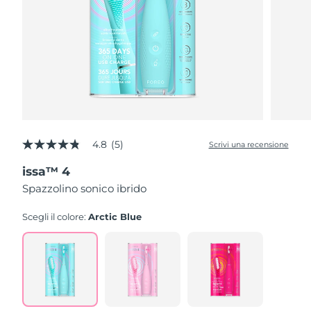
4.8
(5)
Scrivi una recensione
4.8
stelle
issa™ 4
su
5
Spazzolino sonico ibrido
,
valore
di
Scegli il colore:
Arctic Blue
valutazione
medio.
Read
5
Reviews.
Stesso
link
alla