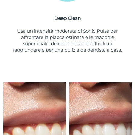
Turchia
Consegna stimata
8/12/26
Deep Clean
Emirati Arabi Uniti
Consegna stimata
8/12/26
Usa un'intensità moderata di Sonic Pulse per
Regno Unito
Consegna stimata
8/11/26
affrontare la placca ostinata e le macchie
superficiali. Ideale per le zone difficili da
Stati Uniti
Consegna stimata
8/12/26
raggiungere e per una pulizia da dentista a casa.
Uzbekistan
Consegna stimata
8/16/26
Vietnam
Consegna stimata
8/17/26