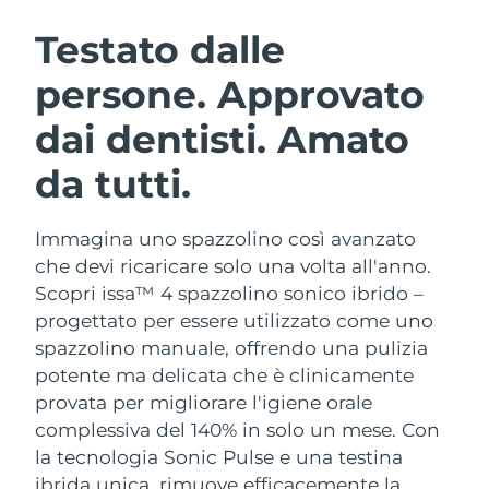
ROUTINE BEAUTY SVEDESI
Austria
Consegna stimata
8/11/26
Testato dalle
persone. Approvato
Bahrein
Consegna stimata
8/12/26
dai dentisti. Amato
Detersione viso
Lifting viso
Belgio
Consegna stimata
8/11/26
LUNA™ 4 pacchetto
BEAR™ 2 pacchetto
da tutti.
Bermuda
Consegna stimata
8/17/26
Anti-aging massage
Microcurrent toning
Immagina uno spazzolino così avanzato
Bosnia ed
Consegna stimata
8/14/26
Idratazione
Igiene orale
Erzegovina
che devi ricaricare solo una volta all'anno.
LUNA™ 4 Plus
BEAR™ 2 go
Scopri issa™ 4 spazzolino sonico ibrido –
UFO™ 3 pacchetto
issa™ 4
Massage, LED heating
Microcurrent toning on-the-go
Brunei
Consegna stimata
8/16/26
progettato per essere utilizzato come uno
TRATTAMENTI ANTI-AGE FAQ™
Deep facial hydration
Hybrid silicone sonic toothbrush
spazzolino manuale, offrendo una pulizia
Bulgaria
Consegna stimata
8/11/26
potente ma delicata che è clinicamente
NEW
LUNA™ 4 Men
BEAR™ 2 eyes & lips
UFO™ 3 LED
provata per migliorare l'igiene orale
issa™ 4 plus
Canada
For men, anti-aging massage
Microcurrent line smoothing device
Consegna stimata
8/15/26
complessiva del 140% in solo un mese. Con
Near-infrared and red light therapy
Smart hybrid silicone sonic toothbrush
device
Anti-age
Trattamenti LED
la tecnologia Sonic Pulse e una testina
Cile
Consegna stimata
8/15/26
ibrida unica, rimuove efficacemente la