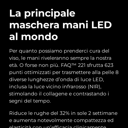
ROUTINE BEAUTY SVEDESI
Austria
Consegna stimata
8/11/26
La principale
maschera mani LED
Bahrein
Consegna stimata
8/12/26
al mondo
Detersione viso
Lifting viso
Belgio
Consegna stimata
8/11/26
LUNA™ 4 pacchetto
BEAR™ 2 pacchetto
Bermuda
Consegna stimata
8/17/26
Per quanto possiamo prenderci cura del
Anti-aging massage
Microcurrent toning
viso, le mani riveleranno sempre la nostra
Bosnia ed
età. O forse non più. FAQ™ 221 sfrutta 623
Consegna stimata
8/14/26
Idratazione
Igiene orale
Erzegovina
punti ottimizzati per trasmettere alla pelle 8
LUNA™ 4 Plus
BEAR™ 2 go
UFO™ 3 pacchetto
issa™ 4
diverse lunghezze d’onda di luce LED,
Massage, LED heating
Microcurrent toning on-the-go
Brunei
Consegna stimata
8/16/26
TRATTAMENTI ANTI-AGE FAQ™
inclusa la luce vicino infrarosso (NIR),
Deep facial hydration
Hybrid silicone sonic toothbrush
stimolando il collagene e contrastando i
Bulgaria
Consegna stimata
8/11/26
NEW
segni del tempo.
LUNA™ 4 Men
BEAR™ 2 eyes & lips
UFO™ 3 LED
issa™ 4 plus
Canada
For men, anti-aging massage
Microcurrent line smoothing device
Consegna stimata
8/15/26
Riduce le rughe del 32% in sole 2 settimane
Near-infrared and red light therapy
Smart hybrid silicone sonic toothbrush
device
Anti-age
Trattamenti LED
e aumenta notevolmente compattezza ed
Cile
Consegna stimata
8/15/26
elasticità con un’efficacia clinicamente