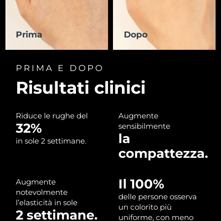
RAS di Macao
Consegna stimata
8/13/26
Prima
Dopo
Malaysia
Consegna stimata
8/14/26
PRIMA E DOPO
Malta
Consegna stimata
8/11/26
Risultati clinici
Messico
Consegna stimata
8/15/26
Monaco
Riduce le rughe del
Augmente
Consegna stimata
8/12/26
32%
sensibilmente
la
Paesi Bassi
Consegna stimata
8/11/26
in sole 2 settimane.
compattezza.
Nuova Zelanda
Consegna stimata
8/11/26
Il 100%
Augmente
Norvegia
Consegna stimata
8/11/26
notevolmente
delle persone osserva
l’elasticità in sole
un colorito più
Oman
Consegna stimata
8/14/26
2 settimane.
uniforme, con meno