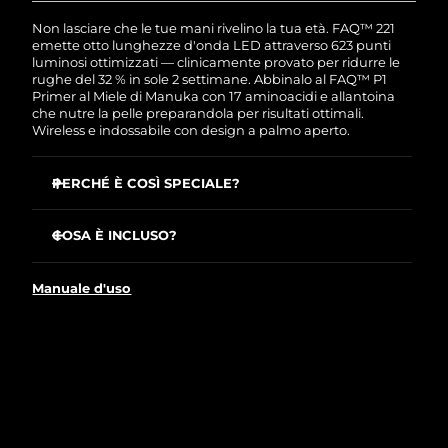
Turchia
Consegna stimata
8/12/26
Non lasciare che le tue mani rivelino la tua età. FAQ™ 221
emette otto lunghezze d'onda LED attraverso 623 punti
Emirati Arabi Uniti
luminosi ottimizzati — clinicamente provato per ridurre le
Consegna stimata
8/12/26
rughe del 32 % in sole 2 settimane. Abbinalo al FAQ™ P1
Primer al Miele di Manuka con 17 aminoacidi e allantoina
Regno Unito
Consegna stimata
8/11/26
che nutre la pelle preparandola per risultati ottimali.
Wireless e indossabile con design a palmo aperto.
Stati Uniti
Consegna stimata
8/12/26
PERCHÉ È COSÌ SPECIALE?
Uzbekistan
Consegna stimata
8/16/26
Il NIR penetra più del LED rosso: migliora linee, macchie
solari e cedimenti dall'interno.
COSA È INCLUSO?
Vietnam
Consegna stimata
8/17/26
Connesso all'app con trattamenti preprogrammati o
FAQ™ 221
creane di personalizzati per esigenze specifiche.
Manuale d'uso
FAQ™ P1
La catenina al polso mantiene la maschera; il silicone
flexi si adatta come una seconda pelle.
Cavo di ricarica USB
I LED giallo e ciano calmano i rossori; viola e arancione
Guida rapida
combattono macchie e texture irregolare.
Manuale utente
Il vero Miele di Manuka della Nuova Zelanda
ammorbidisce la pelle prima di ogni sessione LED.
Il primer 90 % naturale scivola senza tirare, delicato sulla
pelle sottile e sensibile delle mani.