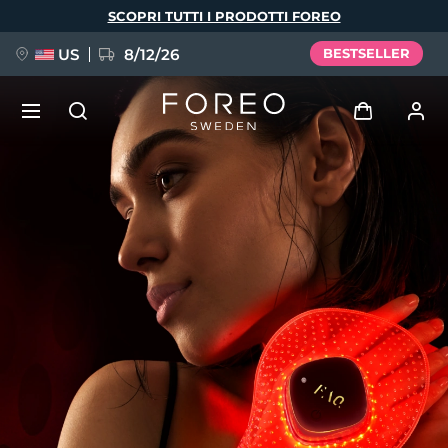
Salta
SCOPRI TUTTI I PRODOTTI FOREO
al
contenuto
principale
US
8/12/26
BESTSELLER
NUOVO
Accedi
Lingua
BREAKING NEWS
Profilo utente
English
Deutsch
Español
I miei dispositivi
FAQ™ Pure Beauty-Tech Elixir
Français
Italiano
Português
I miei ordini
Polski
Svenska
Русский
Türkçe
简体中文
繁體中文
I miei indirizzi
issa™ Teeth Whitening Set
I miei abbonamenti