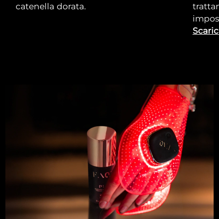
catenella dorata.
tratta
impos
Scaric