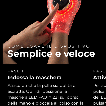
COME USARE IL DISPOSITIVO
Semplice e veloce
FASE 1
FASE
Indossa la maschera
Atti
Assicurati che la pelle sia pulita e
Per ac
asciutta. Quindi, posiziona la
pulsan
maschera LED FAQ™ 221 sul dorso
del LE
della mano e bloccala al polso con la
pulsan