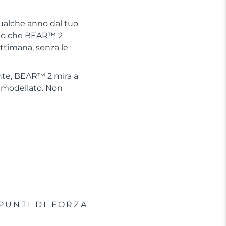
qualche anno dal tuo
rato che BEAR™ 2
ttimana, senza le
ente, BEAR™ 2 mira a
 rimodellato. Non
PUNTI DI FORZA