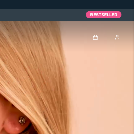
BESTSELLER
Accedi
Profilo utente
I miei dispositivi
I miei ordini
I miei indirizzi
I miei abbonamenti