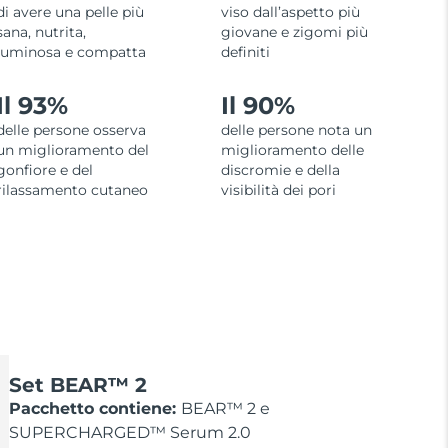
di avere una pelle più
viso dall’aspetto più
sana, nutrita,
giovane e zigomi più
luminosa e compatta
definiti
Il 93%
Il 90%
delle persone osserva
delle persone nota un
un miglioramento del
miglioramento delle
gonfiore e del
discromie e della
rilassamento cutaneo
visibilità dei pori
Set BEAR™ 2
Pacchetto contiene:
BEAR™ 2 e
SUPERCHARGED™ Serum 2.0