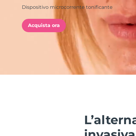
Dispositivo microcorrente tonificante
issa™ Teeth Whitening Set
Acquista ora
FAQ™ Dual LED Panel
POPOLARE
Offerte speciali
Bestseller
L’altern
invasiva