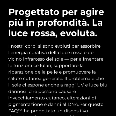
ROUTINE BEAUTY SVEDESI
Austria
Consegna stimata
8/9/26
Progettato per agire
più in profondità. La
Bahrein
Consegna stimata
8/10/26
luce rossa, evoluta.
Detersione viso
Lifting viso
Belgio
Consegna stimata
8/9/26
LUNA™ 4 pacchetto
BEAR™ 2 pacchetto
Bermuda
Consegna stimata
8/15/26
I nostri corpi si sono evoluti per assorbire
Anti-aging massage
Microcurrent toning
l’energia curativa della luce rossa e del
Bosnia ed
vicino infrarosso del sole — per alimentare
Consegna stimata
8/12/26
Idratazione
Igiene orale
Erzegovina
le funzioni cellulari, supportare la
LUNA™ 4 Plus
BEAR™ 2 go
UFO™ 3 pacchetto
issa™ 4
riparazione della pelle e promuovere la
Massage, LED heating
Microcurrent toning on-the-go
Brunei
Consegna stimata
8/14/26
TRATTAMENTI ANTI-AGE FAQ™
salute cutanea generale. Il problema è che
Deep facial hydration
Hybrid silicone sonic toothbrush
il sole ci espone anche a raggi UV e luce blu
Bulgaria
Consegna stimata
8/9/26
NEW
dannosi, che possono causare
LUNA™ 4 Men
BEAR™ 2 eyes & lips
UFO™ 3 LED
issa™ 4 plus
invecchiamento cutaneo, alterazioni di
Canada
For men, anti-aging massage
Microcurrent line smoothing device
Consegna stimata
8/13/26
Near-infrared and red light therapy
pigmentazione e danni al DNA.
Per questo
Smart hybrid silicone sonic toothbrush
device
Anti-age
Trattamenti LED
FAQ™ ha progettato un dispositivo
Cile
Consegna stimata
8/13/26