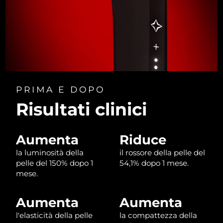
Turchia
Consegna stimata
8/10/26
Emirati Arabi Uniti
Consegna stimata
8/10/26
Regno Unito
Consegna stimata
8/9/26
Stati Uniti
Consegna stimata
8/10/26
PRIMA E DOPO
Uzbekistan
Consegna stimata
8/14/26
Risultati clinici
Vietnam
Consegna stimata
8/15/26
Aumenta
Riduce
la luminosità della
il rossore della pelle del
pelle del 150% dopo 1
54,1% dopo 1 mese.
mese.
Aumenta
Aumenta
l'elasticità della pelle
la compattezza della