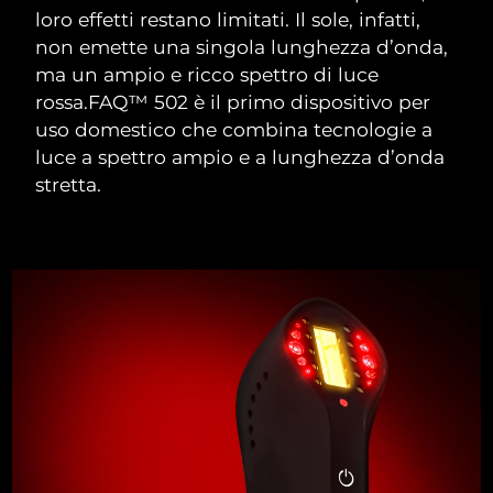
loro effetti restano limitati. Il sole, infatti,
Slovacchia
non emette una singola lunghezza d’onda,
Consegna stimata
8/9/26
ma un ampio e ricco spettro di luce
Slovenia
Consegna stimata
8/9/26
rossa.
FAQ™ 502 è il primo dispositivo per
uso domestico che combina tecnologie a
Sudafrica
Consegna stimata
8/17/26
luce a spettro ampio e a lunghezza d’onda
stretta.
Corea del Sud
Consegna stimata
8/11/26
Spagna
Consegna stimata
8/9/26
Svezia
Consegna stimata
8/9/26
Svizzera
Consegna stimata
8/9/26
Taiwan
Consegna stimata
8/14/26
Thailandia
Consegna stimata
8/13/26