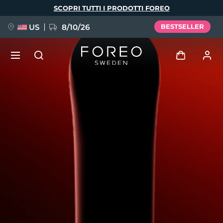
Salta
SCOPRI TUTTI I PRODOTTI FOREO
al
contenuto
principale
US
8/10/26
BESTSELLER
NUOVO
Accedi
Lingua
BREAKING NEWS
Profilo utente
English
Deutsch
Español
I miei dispositivi
FAQ™ Pure Beauty-Tech Elixir
Français
Italiano
Português
I miei ordini
Polski
Svenska
Русский
Türkçe
简体中文
繁體中文
I miei indirizzi
issa™ Teeth Whitening Set
I miei abbonamenti