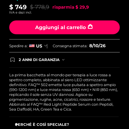
$ 749
$ 778,9
risparmia
$ 29,9
IVA e dazi incl.
Aggiungi al carrello
8/10/26
US
Spedire a:
Consegna stimata:
2 ANNI DI GARANZIA
Gli ordini registrati oggi avranno una copertura
completa della garanzia FOREO. Questo significa
che, in caso di difetti nei primi 2 anni dalla data di
La prima bacchetta al mondo per terapia a luce rossa a
acquisto, FOREO sostituirà il tuo prodotto
spettro completo, abbinata al siero LED ottimizzante
gratuitamente.
definitivo. FAQ™ 502 emette luce pulsata a spettro ampio
(590-1200 nm) e luce mirata rossa (650 nm) + NIR (850 nm),
replicando il sole senza UV dannosi. Agisce su
pigmentazione, rughe, acne, cicatrici, rossore e texture.
Abbinalo al FAQ™ Red Light Peptide Serum con Peptidi,
Sea Daffodil, HA, Green Tea e Cica.
PERCHÉ È COSÌ SPECIALE?