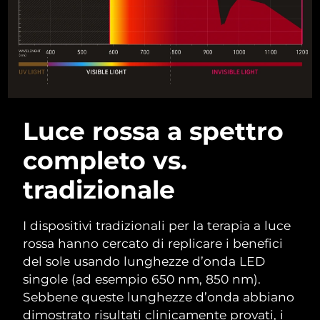
Filippine
Consegna stimata
8/12/26
Polonia
Consegna stimata
8/10/26
Portogallo
Consegna stimata
8/9/26
Portorico
Consegna stimata
8/11/26
Luce rossa a spettro
Qatar
Consegna stimata
8/10/26
completo vs.
tradizionale
Riunione
Consegna stimata
8/14/26
Romania
Consegna stimata
8/9/26
I dispositivi tradizionali per la terapia a luce
rossa hanno cercato di replicare i benefici
Russia
Consegna stimata
8/17/26
del sole usando lunghezze d’onda LED
singole (ad esempio 650 nm, 850 nm).
Arabia Saudita
Consegna stimata
8/10/26
Sebbene queste lunghezze d’onda abbiano
dimostrato risultati clinicamente provati, i
Singapore
Consegna stimata
8/11/26