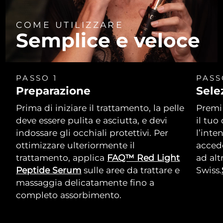
COME UTILIZZARE
Semplice e veloce
PASSO 1
PASS
Preparazione
Sele
Prima di iniziare il trattamento, la pelle
Premi 
deve essere pulita e asciutta, e devi
il tuo
indossare gli occhiali protettivi. Per
l’inte
ottimizzare ulteriormente il
accede
trattamento, applica
FAQ™ Red Light
ad alt
Peptide Serum
sulle aree da trattare e
Swiss.
massaggia delicatamente fino a
completo assorbimento.