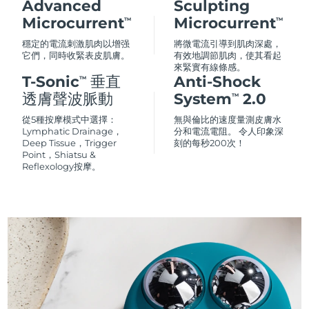
Advanced
Sculpting
Microcurrent
Microcurrent
TM
TM
穩定的電流刺激肌肉以增强
將微電流引導到肌肉深處，
它們，同時收緊表皮肌膚。
有效地調節肌肉，使其看起
來緊實有線條感。
T-Sonic
垂直
Anti-Shock
TM
透膚聲波脈動
System
2.0
TM
從5種按摩模式中選擇：
無與倫比的速度量測皮膚水
Lymphatic Drainage，
分和電流電阻。 令人印象深
Deep Tissue，Trigger
刻的每秒200次！
Point，Shiatsu &
Reflexology按摩。