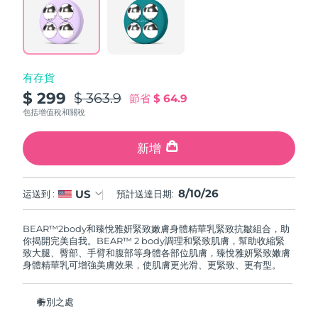
波蘭
預計送達日期
8/11/26
葡萄牙
預計送達日期
8/10/26
有存貨
$ 299
$ 363.9
節省
$ 64.9
波多黎各
預計送達日期
8/12/26
包括增值稅和關稅
卡達
預計送達日期
8/11/26
新增
留尼旺
預計送達日期
8/15/26
8/10/26
US
运送到 :
預計送達日期:
羅馬尼亞
預計送達日期
8/10/26
BEAR™2body和臻悅雅妍緊致嫩膚身體精華乳緊致抗皺組合，助
俄羅斯
預計送達日期
8/18/26
你揭開完美自我。BEAR™ 2 body調理和緊致肌膚，幫助收縮緊
致大腿、臀部、手臂和腹部等身體各部位肌膚，臻悅雅妍緊致嫩膚
身體精華乳可增強美膚效果，使肌膚更光滑、更緊致、更有型。
沙烏地阿拉伯
預計送達日期
8/11/26
新加坡
預計送達日期
8/12/26
特別之處