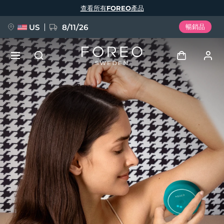
移
查看所有FOREO產品
至
主
內
容
US
8/11/26
暢銷品
新品
登入
語言
BREAKING NEWS
用戶信息
English
Deutsch
Español
我的設備
FAQ™ Pure Beauty-Tech Elixir
Français
Italiano
Português
我的訂單
Polski
Svenska
Русский
Türkçe
简体中文
繁體中文
我的地址
issa™ Teeth Whitening Set
我的訂閱