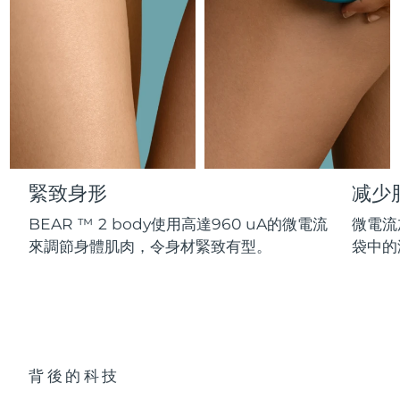
Professional IPL hair removal device
Microcurrent body toning
All hair treatments
All FAQ™ skincare
德國
預計送達日期
8/10/26
FAQ™產品
FAQ™產品
痘肌護理
眼部護理
直布羅陀
PEACH™ 2
LUNA™ 4 body
預計送達日期
8/14/26
FAQ™ products
All anti-aging treatments
All LED treatments
ESPADA™ 2 plus
BEAR™ 2 eyes & lips
IPL hair removal
Massaging body brush
All toning treatments
希臘
預計送達日期
8/10/26
Recurring acne LED therapy
Microcurrent line smoothing device
中國香港特別行政區
預計送達日期
8/11/26
PEACH™ 2 go
SUPERCHARGED™ serum
護發
毛孔護理
ESPADA™ 2
IRIS™ 2
Travel-friendly IPL hair removal
Firming body serum
緊致身形
减少
匈牙利
LUNA™ 4 hair
預計送達日期
8/10/26
KIWI™ derma
Acne treatment device
Rejuvenating eye massager
NEW
2-in-1 LED scalp massager
Diamond microdermabrasion .
BEAR ™ 2 body使用高達960 uA的微電流
微電流
冰島
預計送達日期
8/11/26
來調節身體肌肉，令身材緊致有型。
袋中的
PEACH™ Cooling Prep Gel
ESPADA™ Blemish Solution
眼部護膚
牙齒美白
Cooling IPL hair removal gel
印尼
預計送達日期
8/8/26
FLIP™ play advanced
KIWI™
Concentrated acne gel
Advanced eye care treatment
issa™ Teeth Whitening Set
LED light hairbrush
Blackhead remover
愛爾蘭
預計送達日期
8/10/26
更多的
Dual LED + sonic device & 18% PAP gel
ESPADA™ 設備
眼部護理設備
曼島
預計送達日期
8/12/26
LUNA™ Dual-Peptide Scalp
背後的科技
KIWI™ 皮肤护理
All acne treatment devices
All revitalizing eye massagers
Serum
issa™ Teeth Whitening Gel