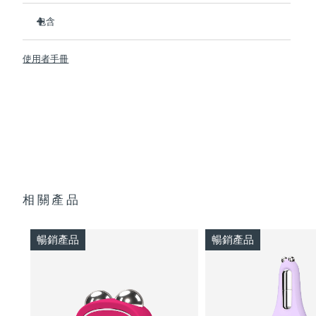
臨床證明1周內可顯著改善皮膚緊致度和彈性。
斯洛伐克
預計送達日期
8/10/26
包含
2 種革命性的微電流：Advanced Microcurrent™ +
Sculpting Microcurrent™
BEAR™ 2 body
斯洛維尼亞
預計送達日期
8/10/26
5 種專利T-Sonic™ 按摩模式，每種模式都有其獨特的功效。
使用者手冊
SUPERCHARGED™ Firming Body Serum
通過幫助分解導致皮膚凹陷的脂肪細胞來針對性改善身體的橘
南非
預計送達日期
8/18/26
USB 充電線
皮組織。
快速操作指南
通過增加膠原蛋白含量，幫助身體看起來更緊致，打造更勻稱
南韓
預計送達日期
8/12/26
的身材。
通用操作指南
2年質保 (西班牙、葡萄牙、瑞典：3年質保)
西班牙
預計送達日期
8/10/26
瑞典
預計送達日期
8/10/26
相關產品
瑞士
預計送達日期
8/10/26
暢銷產品
暢銷產品
台灣
預計送達日期
8/15/26
泰國
預計送達日期
8/14/26
土耳其
預計送達日期
8/11/26