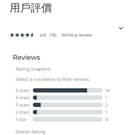
用戶評價
4.6
(18)
Write a review
4.6
out
of
5
stars,
average
rating
value.
Read
18
Reviews.
Same
page
link.