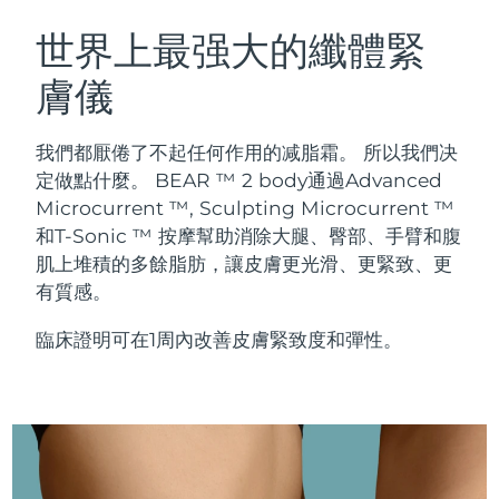
瑞典美膚護理
奧地利
預計送達日期
8/10/26
世界上最强大的纖體緊
膚儀
巴林
預計送達日期
8/11/26
面部清潔
緊致提拉
比利時
預計送達日期
8/10/26
我們都厭倦了不起任何作用的减脂霜。 所以我們决
LUNA™ 4 套裝
BEAR™ 2 套裝
定做點什麼。 BEAR ™ 2 body通過Advanced
百慕達
預計送達日期
8/16/26
Anti-aging massage
Microcurrent toning
Microcurrent ™, Sculpting Microcurrent ™
和T-Sonic ™ 按摩幫助消除大腿、臀部、手臂和腹
波士尼亞與赫塞哥維納
預計送達日期
8/13/26
肌上堆積的多餘脂肪，讓皮膚更光滑、更緊致、更
補水保濕
口腔護理
LUNA™ 4 Plus
BEAR™ 2 go
有質感。
汶萊
預計送達日期
8/15/26
UFO™ 3 套裝
issa™ 4
Massage, LED heating
Microcurrent toning on-the-go
FAQ™ 抗老護理
Deep facial hydration
Hybrid silicone sonic toothbrush
臨床證明可在1周內改善皮膚緊致度和彈性。
保加利亞
預計送達日期
8/10/26
NEW
LUNA™ 4 Men
BEAR™ 2 eyes & lips
加拿大
預計送達日期
8/14/26
UFO™ 3 LED
issa™ 4 plus
For men, anti-aging massage
Microcurrent line smoothing device
Near-infrared and red light therapy
Smart hybrid silicone sonic toothbrush
智利
預計送達日期
8/14/26
device
抗老
LED 護理