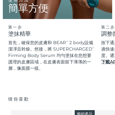
簡單方便
第一步
第二步
塗抹精華
調整
首先，確保您的皮膚和 BEAR
2 body設備
按下通
TM
潔凈且幹燥。然後，將 SUPERCHARGED
過快速
TM
Firming Body Serum 均勻塗抹在您想要
度。通
護理的皮膚區域，在皮膚表面留下薄薄的一
下載A
層，像面膜一樣。
猜你喜歡
暢銷產品