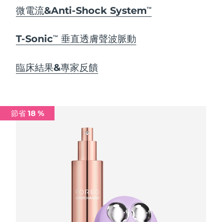
Advanced pore care essentials
以色列
預計送達日期
8/14/26
For healthy hair
微電流&Anti-Shock System
18% PAP
TM
護膚品
男士
義大利
預計送達日期
8/10/26
T-Sonic
垂直透膚聲波脈動
TM
日本
預計送達日期
8/13/26
臨床結果&專家反饋
澤西島
預計送達日期
8/15/26
全部購買
哈薩克
預計送達日期
8/12/26
節省 18 %
FOREO APP
科威特
預計送達日期
8/10/26
關於我們
拉脫維亞
預計送達日期
8/10/26
黎巴嫩
預計送達日期
8/11/26
立陶宛
預計送達日期
8/10/26
盧森堡
預計送達日期
8/10/26