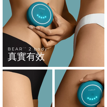
FAQ™ 101
FAQ™ 201
中國
LUNA™ 4 mini
面部提拉護理
預計送達日期
8/10/26
NEW
issa™ 4 smile
UFO™ 3 mini
Clinical anti-aging
LED mask
For young skin, T-zone
Premium anti-aging skincare
哥倫比亞
預計送達日期
8/14/26
Hybrid silicone sonic toothbrush
Red light therapy device for young skin
生髮
肌膚年輕化
克羅埃西亞
預計送達日期
8/10/26
FAQ™ 102
FAQ™ 202
LUNA™ 4 go
BEAR™ 設備
FAQ™ 301
FAQ™ 501
issa™ 4 baby
UFO™ 3 go
Advanced clinical anti-aging
LED mask
For travel or gym bag
All premium facelift devices
NEW
賽普勒斯
預計送達日期
8/11/26
LED hair strengthening scalp massager
Full-Spectrum Red Light Therapy
For ages 0-3
Portable red light therapy
捷克
預計送達日期
8/10/26
BEAR
2 body
FAQ™ 103
FAQ™ 211
TM
LUNA™護膚
保健品
真實有效
FAQ™ Scalp Serum
FAQ™ 502
issa™ Teeth Whitening Set
面膜
Luxurious clinical anti-aging set
Anti-aging neck & décolleté LED mask
Premium cleansers & balm
丹麥
預計送達日期
8/10/26
Scalp recovery probiotic serum
Full-Spectrum Red Light Therapy
Dual LED + sonic device & 18% PAP gel
Rejuvenation & hydration
專業治療
愛沙尼亞
預計送達日期
8/10/26
FAQ™ P1 Primer
FAQ™ 221
LUNA™ 設備
FAQ™護膚品
ISSA™ 設備
UFO™ 設備
Manuka honey primer
Anti-aging LED hand mask
芬蘭
FAQ™ Red Light Serum
預計送達日期
8/10/26
All facial cleansing devices
All FAQ™ skincare
All silicone sonic toothbrushes
All deep facial hydration devices
法國
預計送達日期
8/10/26
脫毛
身體護理
FAQ™護膚品
FAQ™護膚品
PEACH™ 2 Pro Max
BEAR™ 2 body
FAQ™產品
FAQ™ skincare
法屬玻里尼西亞
預計送達日期
8/14/26
All FAQ™ skincare
All FAQ™ skincare