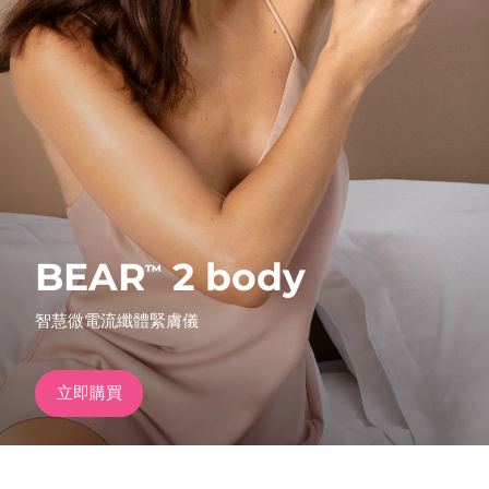
發貨國家
美國
預計送達日期
8/11/26
FAQ™ Dual LED Panel
英國
預計送達日期
8/10/26
熱門產品
西班牙
預計送達日期
8/10/26
澳洲
預計送達日期
8/13/26
BEAR
2 body
™
法國
預計送達日期
8/10/26
特別優惠
暢銷產品
智慧微電流纖體緊膚儀
德國
預計送達日期
8/10/26
加拿大
預計送達日期
8/14/26
立即購買
紅光療法
澳洲
預計送達日期
8/13/26