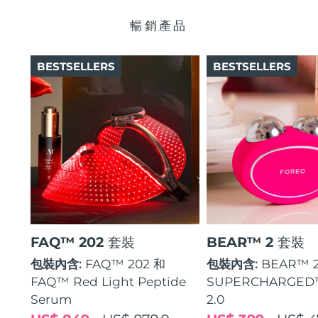
瑞典美膚護理
奧地利
預計送達日期
8/9/26
暢銷產品
巴林
預計送達日期
8/10/26
BESTSELLERS
BESTSELLERS
面部清潔
緊致提拉
比利時
預計送達日期
8/9/26
LUNA™ 4 套裝
BEAR™ 2 套裝
百慕達
預計送達日期
8/15/26
Anti-aging massage
Microcurrent toning
波士尼亞與赫塞哥維納
預計送達日期
8/12/26
補水保濕
口腔護理
LUNA™ 4 Plus
BEAR™ 2 go
汶萊
預計送達日期
8/14/26
UFO™ 3 套裝
issa™ 4
Massage, LED heating
Microcurrent toning on-the-go
FAQ™ 抗老護理
Deep facial hydration
Hybrid silicone sonic toothbrush
保加利亞
預計送達日期
8/9/26
FAQ™ 202 套裝
BEAR™ 2 套裝
NEW
LUNA™ 4 Men
BEAR™ 2 eyes & lips
加拿大
預計送達日期
8/13/26
UFO™ 3 LED
包裝內含:
FAQ™ 202 和
包裝內含:
BEAR™ 
issa™ 4 plus
For men, anti-aging massage
Microcurrent line smoothing device
Near-infrared and red light therapy
FAQ™ Red Light Peptide
SUPERCHARGED
Smart hybrid silicone sonic toothbrush
智利
預計送達日期
8/13/26
device
抗老
LED 護理
Serum
2.0