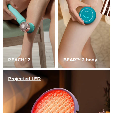
PEACH
2
BEAR™ 2 body
TM
Projected LED