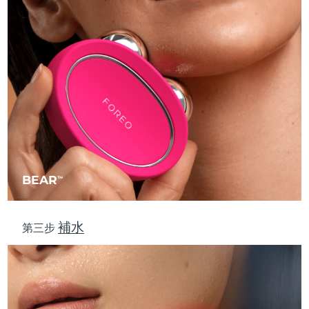
波蘭
預計送達日期
8/10/26
葡萄牙
預計送達日期
8/9/26
波多黎各
預計送達日期
8/11/26
卡達
預計送達日期
8/10/26
留尼旺
預計送達日期
8/14/26
BEAR
TM
羅馬尼亞
預計送達日期
8/9/26
補水
俄羅斯
預計送達日期
8/17/26
第三步
沙烏地阿拉伯
預計送達日期
8/10/26
新加坡
預計送達日期
8/11/26