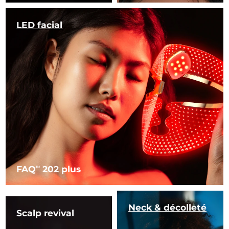
LED facial
FAQ
202 plus
TM
Neck & décolleté
Scalp revival