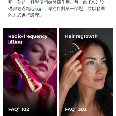
那一刻起，科學便開始發揮作用。每一款 FAQ 設
備都經過精心設計，專注針對單一問題，並以精準
的方式進行護理。
Radio-frequency
Hair regrowth
lifting
FAQ
102
FAQ
302
TM
TM