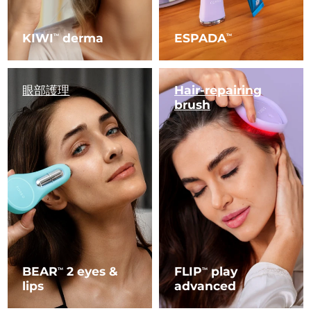
KIWI
derma
ESPADA
TM
TM
眼部護理
Hair-repairing
brush
BEAR
2 eyes &
FLIP
play
TM
TM
lips
advanced