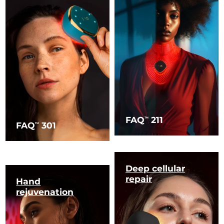
FAQ
211
TM
FAQ
301
TM
Deep cellular
repair
Hand
rejuvenation