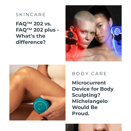
SKINCARE
FAQ™ 202 vs.
FAQ™ 202 plus -
What’s the
difference?
BODY CARE
Microcurrent
Device for Body
Sculpting?
Michelangelo
Would Be
Proud.