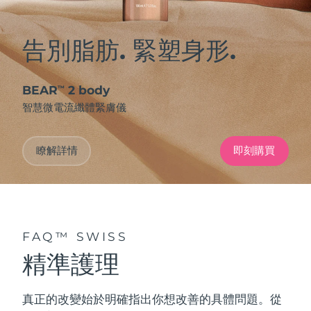
告別脂肪. 緊塑身形.
BEAR
2 body
™
智慧微電流纖體緊膚儀
瞭解詳情
即刻購買
FAQ™ SWISS
精準護理
真正的改變始於明確指出你想改善的具體問題。從