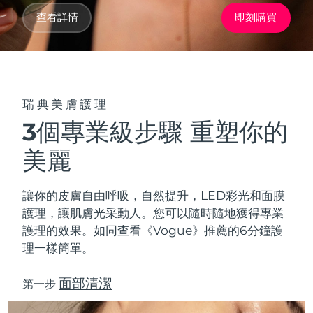
Advanced pore care essentials
以色列
預計送達日期
8/13/26
For healthy hair
18% PAP
查看詳情
即刻購買
護膚品
男士
義大利
預計送達日期
8/9/26
日本
預計送達日期
8/12/26
澤西島
預計送達日期
8/14/26
瑞典美膚護理
全部購買
3個專業級步驟 重塑你的
哈薩克
預計送達日期
8/11/26
美麗
FOREO APP
科威特
預計送達日期
8/9/26
關於我們
讓你的皮膚自由呼吸，自然提升，LED彩光和
面膜
拉脫維亞
預計送達日期
8/9/26
護理，讓肌膚光采動人。您可以隨時隨地獲得專業
護理的效果。如同查看《Vogue》推薦的6分鐘護
黎巴嫩
預計送達日期
8/10/26
理一樣簡單。
立陶宛
預計送達日期
8/9/26
面部清潔
第一步
盧森堡
預計送達日期
8/9/26