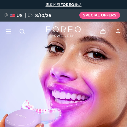
移
查看所有FOREO產品
至
主
內
容
US
8/10/26
SPECIAL OFFERS
新品
登入
語言
BREAKING NEWS
用戶信息
English
Deutsch
Español
我的設備
FAQ™ Pure Beauty-Tech Elixir
Français
Italiano
Português
我的訂單
Polski
Svenska
Русский
Türkçe
简体中文
繁體中文
我的地址
issa™ Teeth Whitening Set
我的訂閱