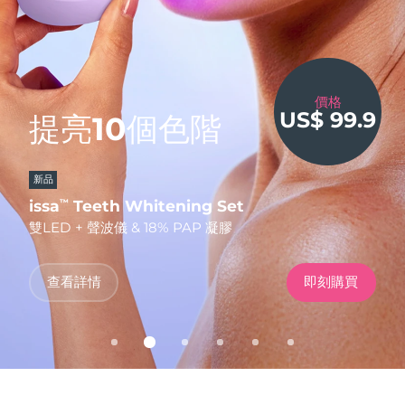
發貨國家
美國
預計送達日期
8/10/26
美容偶像，
FAQ™ Dual LED Panel
英國
價格
預計送達日期
8/9/26
低至
US$ 99.9
提亮10個色階
臻於完美。
50%
無創提拉
千載難逢
熱門產品
西班牙
預計送達日期
8/9/26
FOREO 效果，
憑碼立享
低至
5折
新品
FDA-CLEARED
更划算！
澳洲
預計送達日期
8/12/26
憑碼立享
LUNA™ 限時閃購
issa
FAQ
BEAR
Teeth Whitening Set
202 plus
2
™
™
TM
LUNA
全食
™
法國
雙LED + 聲波儀 & 18% PAP 凝膠
全新升級版抗老化LED面罩
智能微電流美容儀
預計送達日期
8/9/26
特別優惠
暢銷產品
德國
預計送達日期
8/9/26
使用優惠碼
查看詳情
立即購買
查看詳情
發現更多
即刻購買
立即購買
立即購買
加拿大
預計送達日期
8/13/26
紅光療法
澳洲
預計送達日期
8/12/26