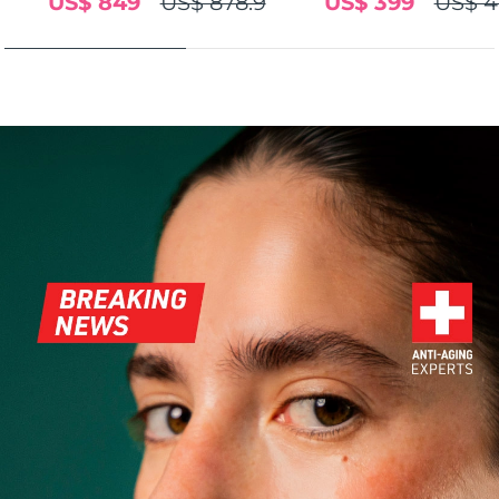
US$ 849
US$ 878.9
US$ 399
US$ 4
FAQ™ 101
FAQ™ 201
中國
LUNA™ 4 mini
面部提拉護理
預計送達日期
8/9/26
NEW
issa™ 4 smile
UFO™ 3 mini
Clinical anti-aging
LED mask
For young skin, T-zone
Premium anti-aging skincare
哥倫比亞
預計送達日期
8/13/26
Hybrid silicone sonic toothbrush
Red light therapy device for young skin
生髮
肌膚年輕化
克羅埃西亞
預計送達日期
8/9/26
FAQ™ 102
FAQ™ 202
LUNA™ 4 go
BEAR™ 設備
FAQ™ 301
FAQ™ 501
issa™ 4 baby
UFO™ 3 go
Advanced clinical anti-aging
LED mask
For travel or gym bag
All premium facelift devices
NEW
賽普勒斯
預計送達日期
8/10/26
LED hair strengthening scalp massager
Full-Spectrum Red Light Therapy
For ages 0-3
Portable red light therapy
捷克
預計送達日期
8/9/26
FAQ™ 103
FAQ™ 211
LUNA™護膚
保健品
FAQ™ Scalp Serum
FAQ™ 502
issa™ Teeth Whitening Set
面膜
Luxurious clinical anti-aging set
Anti-aging neck & décolleté LED mask
Premium cleansers & balm
丹麥
預計送達日期
8/9/26
Scalp recovery probiotic serum
Full-Spectrum Red Light Therapy
Dual LED + sonic device & 18% PAP gel
Rejuvenation & hydration
專業治療
愛沙尼亞
預計送達日期
8/9/26
FAQ™ P1 Primer
FAQ™ 221
LUNA™ 設備
FAQ™護膚品
ISSA™ 設備
UFO™ 設備
Manuka honey primer
Anti-aging LED hand mask
芬蘭
FAQ™ Red Light Serum
預計送達日期
8/9/26
All facial cleansing devices
All FAQ™ skincare
All silicone sonic toothbrushes
All deep facial hydration devices
法國
預計送達日期
8/9/26
脫毛
身體護理
FAQ™護膚品
FAQ™護膚品
PEACH™ 2 Pro Max
BEAR™ 2 body
FAQ™產品
FAQ™ skincare
法屬玻里尼西亞
預計送達日期
8/13/26
All FAQ™ skincare
All FAQ™ skincare