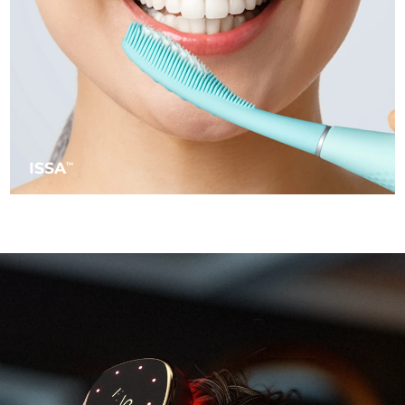
阿拉伯聯合大公國
預計送達日期
8/10/26
英國
預計送達日期
8/9/26
美國
預計送達日期
8/10/26
烏茲別克
ISSA
預計送達日期
8/14/26
TM
越南
預計送達日期
8/15/26