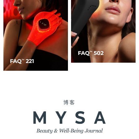
FAQ
502
TM
FAQ
221
TM
博客