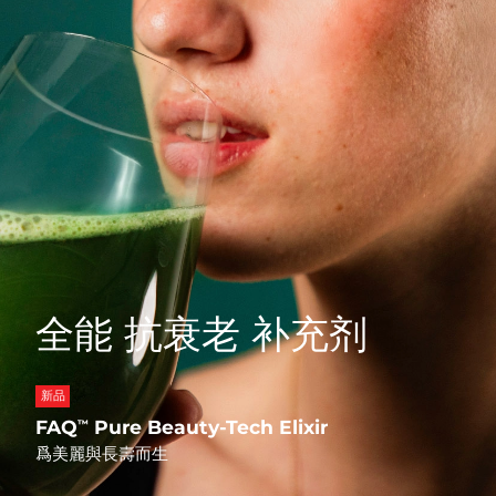
Professional IPL hair removal device
Microcurrent body toning
All hair treatments
All FAQ™ skincare
德國
預計送達日期
8/9/26
FAQ™產品
FAQ™產品
痘肌護理
眼部護理
直布羅陀
PEACH™ 2
LUNA™ 4 body
預計送達日期
8/13/26
FAQ™ products
All anti-aging treatments
All LED treatments
ESPADA™ 2 plus
BEAR™ 2 eyes & lips
IPL hair removal
Massaging body brush
All toning treatments
希臘
預計送達日期
8/9/26
Recurring acne LED therapy
Microcurrent line smoothing device
中國香港特別行政區
預計送達日期
8/10/26
PEACH™ 2 go
SUPERCHARGED™ serum
護發
毛孔護理
ESPADA™ 2
IRIS™ 2
Travel-friendly IPL hair removal
Firming body serum
匈牙利
LUNA™ 4 hair
預計送達日期
8/9/26
KIWI™ derma
Acne treatment device
Rejuvenating eye massager
NEW
2-in-1 LED scalp massager
Diamond microdermabrasion .
冰島
預計送達日期
8/10/26
PEACH™ Cooling Prep Gel
全能 抗衰老 补充剂
ESPADA™ Blemish Solution
眼部護膚
牙齒美白
Cooling IPL hair removal gel
印尼
預計送達日期
8/7/26
FLIP™ play advanced
KIWI™
Concentrated acne gel
Advanced eye care treatment
issa™ Teeth Whitening Set
LED light hairbrush
Blackhead remover
愛爾蘭
預計送達日期
8/9/26
新品
更多的
Dual LED + sonic device & 18% PAP gel
FAQ
Pure Beauty-Tech Elixir
™
ESPADA™ 設備
眼部護理設備
曼島
預計送達日期
8/11/26
LUNA™ Dual-Peptide Scalp
爲美麗與長壽而生
KIWI™ 皮肤护理
All acne treatment devices
All revitalizing eye massagers
Serum
issa™ Teeth Whitening Gel