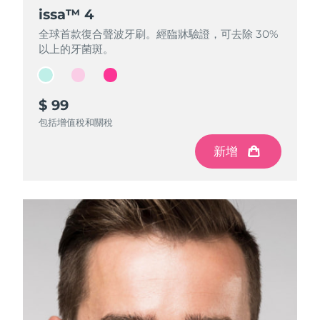
FAQ™ 101
FAQ™ 201
中國
LUNA™ 4 mini
面部提拉護理
預計送達日期
8/10/26
issa™ 4
issa™ 4
issa™ 4
NEW
issa™ 4 smile
UFO™ 3 mini
Clinical anti-aging
LED mask
For young skin, T-zone
Premium anti-aging skincare
全球首款復合聲波牙刷。經臨牀驗證，可去除 30%
全球首款復合聲波牙刷。經臨牀驗證，可去除 30%
全球首款復合聲波牙刷。經臨牀驗證，可去除 30%
哥倫比亞
預計送達日期
8/14/26
Hybrid silicone sonic toothbrush
Red light therapy device for young skin
以上的牙菌斑。
以上的牙菌斑。
以上的牙菌斑。
生髮
肌膚年輕化
克羅埃西亞
預計送達日期
8/10/26
FAQ™ 102
FAQ™ 202
LUNA™ 4 go
BEAR™ 設備
FAQ™ 301
FAQ™ 501
issa™ 4 baby
UFO™ 3 go
Advanced clinical anti-aging
LED mask
For travel or gym bag
All premium facelift devices
NEW
$ 99
$ 99
$ 99
賽普勒斯
預計送達日期
8/11/26
LED hair strengthening scalp massager
Full-Spectrum Red Light Therapy
For ages 0-3
Portable red light therapy
包括增值稅和關稅
包括增值稅和關稅
包括增值稅和關稅
捷克
預計送達日期
8/10/26
FAQ™ 103
FAQ™ 211
LUNA™護膚
保健品
新增
新增
新增
FAQ™ Scalp Serum
FAQ™ 502
issa™ Teeth Whitening Set
面膜
Luxurious clinical anti-aging set
Anti-aging neck & décolleté LED mask
Premium cleansers & balm
丹麥
預計送達日期
8/10/26
Scalp recovery probiotic serum
Full-Spectrum Red Light Therapy
Dual LED + sonic device & 18% PAP gel
Rejuvenation & hydration
專業治療
愛沙尼亞
預計送達日期
8/10/26
FAQ™ P1 Primer
FAQ™ 221
LUNA™ 設備
FAQ™護膚品
ISSA™ 設備
UFO™ 設備
Manuka honey primer
Anti-aging LED hand mask
芬蘭
FAQ™ Red Light Serum
預計送達日期
8/10/26
All facial cleansing devices
All FAQ™ skincare
All silicone sonic toothbrushes
All deep facial hydration devices
法國
預計送達日期
8/10/26
脫毛
身體護理
FAQ™護膚品
FAQ™護膚品
PEACH™ 2 Pro Max
BEAR™ 2 body
FAQ™產品
FAQ™ skincare
法屬玻里尼西亞
預計送達日期
8/14/26
All FAQ™ skincare
All FAQ™ skincare