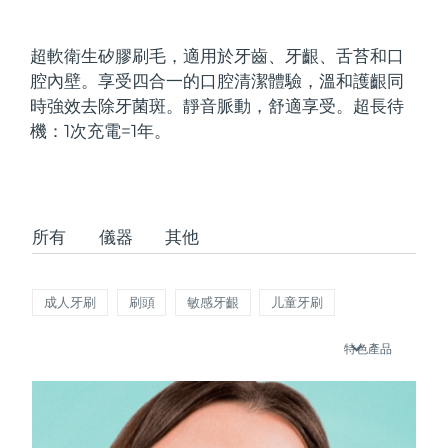
發貨國家
超軟衛生矽膠刷毛，適用於牙齒、牙齦、舌苔和口
美國
預計送達日期
8/11/26
腔內壁。享受四合一的口腔清潔體驗，溫和護齦同
FAQ™ Dual LED Panel
時強效去除牙菌斑。靜音脈動，舒適享受。超長待
英國
預計送達日期
8/10/26
機：1次充電=1年。
熱門產品
西班牙
預計送達日期
8/10/26
澳洲
預計送達日期
8/13/26
所有
儀器
其他
法國
預計送達日期
8/10/26
特別優惠
暢銷產品
德國
預計送達日期
8/10/26
成人牙刷
刷頭
敏感牙齦
儿童牙刷
加拿大
預計送達日期
8/14/26
特色產品
紅光療法
澳洲
預計送達日期
8/13/26