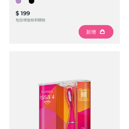
Advanced pore care essentials
以色列
預計送達日期
8/14/26
For healthy hair
18% PAP
護膚品
男士
$ 199
$ 199
義大利
預計送達日期
8/10/26
包括增值稅和關稅
包括增值稅和關稅
日本
預計送達日期
8/13/26
新增
新增
澤西島
預計送達日期
8/15/26
全部購買
哈薩克
預計送達日期
8/12/26
FOREO APP
科威特
預計送達日期
8/10/26
關於我們
拉脫維亞
預計送達日期
8/10/26
黎巴嫩
預計送達日期
8/11/26
立陶宛
預計送達日期
8/10/26
盧森堡
預計送達日期
8/10/26