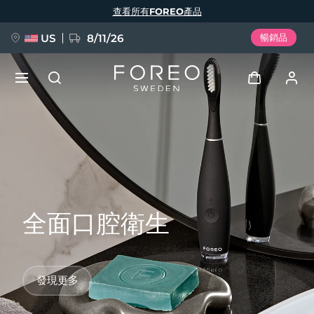
移
查看所有FOREO產品
至
主
內
容
US
8/11/26
暢銷品
新品
登入
語言
BREAKING NEWS
用戶信息
English
Deutsch
Español
我的設備
FAQ™ Pure Beauty-Tech Elixir
Français
Italiano
Português
全面口腔衛生
我的訂單
Polski
Svenska
Русский
Türkçe
简体中文
繁體中文
我的地址
發現更多
issa™ Teeth Whitening Set
我的訂閱