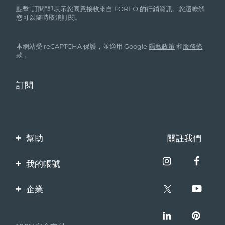
點擊“訂閱”即表示您同意接收來自 FOREO 的行銷資訊。您還瞭解
您可以隨時取消訂閱。
本網站受 reCAPTCHA 保護，並適用 Google
隱私政策
和
服務條
款
。
幫助
關註我們
聯繫我們
我的帳號
訂單與運輸
產品註冊
企業
保修與退換貨
客服支持
關於FOREO
常見問題