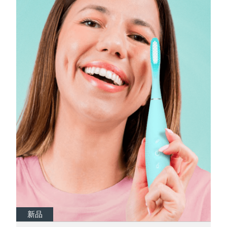
瑞典美膚護理
奧地利
預計送達日期
8/10/26
巴林
預計送達日期
8/11/26
面部清潔
緊致提拉
比利時
預計送達日期
8/10/26
LUNA™ 4 套裝
BEAR™ 2 套裝
百慕達
預計送達日期
8/16/26
Anti-aging massage
Microcurrent toning
波士尼亞與赫塞哥維納
預計送達日期
8/13/26
補水保濕
口腔護理
LUNA™ 4 Plus
BEAR™ 2 go
汶萊
預計送達日期
8/15/26
UFO™ 3 套裝
issa™ 4
Massage, LED heating
Microcurrent toning on-the-go
FAQ™ 抗老護理
Deep facial hydration
Hybrid silicone sonic toothbrush
保加利亞
預計送達日期
8/10/26
NEW
LUNA™ 4 Men
BEAR™ 2 eyes & lips
加拿大
預計送達日期
8/14/26
UFO™ 3 LED
issa™ 4 plus
For men, anti-aging massage
Microcurrent line smoothing device
Near-infrared and red light therapy
Smart hybrid silicone sonic toothbrush
智利
預計送達日期
8/14/26
device
抗老
LED 護理
新品
新品
新品