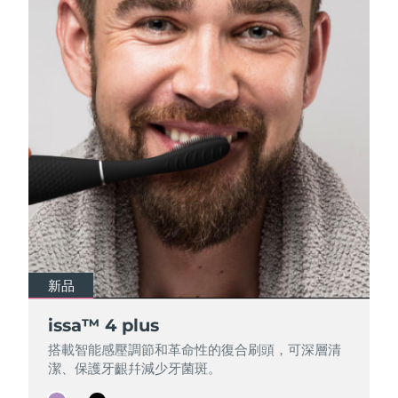
Professional IPL hair removal device
Microcurrent body toning
All hair treatments
All FAQ™ skincare
德國
預計送達日期
8/10/26
FAQ™產品
FAQ™產品
痘肌護理
眼部護理
直布羅陀
PEACH™ 2
LUNA™ 4 body
預計送達日期
8/14/26
FAQ™ products
All anti-aging treatments
All LED treatments
ESPADA™ 2 plus
BEAR™ 2 eyes & lips
IPL hair removal
Massaging body brush
All toning treatments
希臘
預計送達日期
8/10/26
Recurring acne LED therapy
Microcurrent line smoothing device
中國香港特別行政區
預計送達日期
8/11/26
PEACH™ 2 go
SUPERCHARGED™ serum
護發
毛孔護理
ESPADA™ 2
IRIS™ 2
Travel-friendly IPL hair removal
Firming body serum
匈牙利
LUNA™ 4 hair
預計送達日期
8/10/26
KIWI™ derma
Acne treatment device
Rejuvenating eye massager
NEW
2-in-1 LED scalp massager
Diamond microdermabrasion .
冰島
預計送達日期
8/11/26
PEACH™ Cooling Prep Gel
ESPADA™ Blemish Solution
眼部護膚
牙齒美白
Cooling IPL hair removal gel
印尼
預計送達日期
8/8/26
FLIP™ play advanced
KIWI™
新品
新品
Concentrated acne gel
Advanced eye care treatment
issa™ Teeth Whitening Set
LED light hairbrush
Blackhead remover
愛爾蘭
預計送達日期
8/10/26
更多的
issa™ 4 plus
issa™ 4 plus
Dual LED + sonic device & 18% PAP gel
搭載智能感壓調節和革命性的復合刷頭，可深層清
搭載智能感壓調節和革命性的復合刷頭，可深層清
ESPADA™ 設備
眼部護理設備
曼島
預計送達日期
8/12/26
LUNA™ Dual-Peptide Scalp
潔、保護牙齦幷減少牙菌斑。
潔、保護牙齦幷減少牙菌斑。
KIWI™ 皮肤护理
All acne treatment devices
All revitalizing eye massagers
Serum
issa™ Teeth Whitening Gel