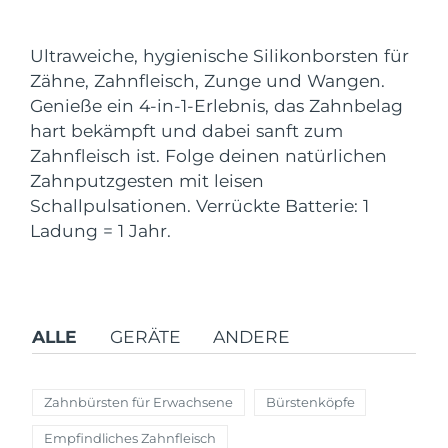
Versandland
Ultraweiche, hygienische Silikonborsten für
Vereinigte Staaten
Erwartete Lieferung
8/11/26
Zähne, Zahnfleisch, Zunge und Wangen.
FAQ™ Dual LED Panel
Genieße ein 4-in-1-Erlebnis, das Zahnbelag
Vereinigtes
Erwartete Lieferung
8/10/26
hart bekämpft und dabei sanft zum
Königreich
BELIEBT
Zahnfleisch ist. Folge deinen natürlichen
Spanien
Zahnputzgesten mit leisen
Erwartete Lieferung
8/10/26
Schallpulsationen. Verrückte Batterie: 1
Australien
Erwartete Lieferung
8/13/26
Ladung = 1 Jahr.
Sonderangebote
Bestseller
Frankreich
Erwartete Lieferung
8/10/26
Deutschland
Erwartete Lieferung
8/10/26
ALLE
GERÄTE
ANDERE
Kanada
Erwartete Lieferung
8/14/26
Rot-Lichttherapie
Zahnbürsten für Erwachsene
Bürstenköpfe
Empfindliches Zahnfleisch