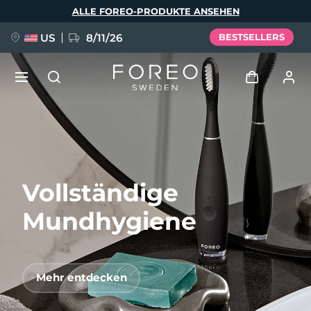
Direkt
ALLE FOREO-PRODUKTE ANSEHEN
zum
Inhalt
US
8/11/26
BESTSELLERS
NEU
Anmelden
Sprache
BREAKING NEWS
Benutzerkonto
Vollständige
English
Deutsch
Español
Meine Geräte
FAQ™ Pure Beauty-Tech Elixir
Français
Italiano
Português
Mundhygiene
Meine Bestellungen
Polski
Svenska
Русский
Türkçe
简体中文
繁體中文
Meine Adressen
Mehr entdecken
issa™ Teeth Whitening Set
Meine Abonnements