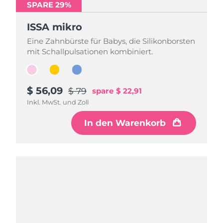
SPARE 29%
SPARE 29%
SPARE 29%
ISSA mikro
ISSA mikro
ISSA mikro
Eine Zahnbürste für Babys, die Silikonborsten
Eine Zahnbürste für Babys, die Silikonborsten
Eine Zahnbürste für Babys, die Silikonborsten
mit Schallpulsationen kombiniert.
mit Schallpulsationen kombiniert.
mit Schallpulsationen kombiniert.
$ 56,09
$ 56,09
$ 56,09
$ 79
$ 79
$ 79
spare
spare
spare
$ 22,91
$ 22,91
$ 22,91
Inkl. MwSt. und Zoll
Inkl. MwSt. und Zoll
Inkl. MwSt. und Zoll
In den Warenkorb
In den Warenkorb
In den Warenkorb