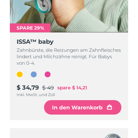
SPARE 29%
SPARE 29%
SPARE 29%
ISSA™ baby
ISSA™ baby
ISSA™ baby
Zahnbürste, die Reizungen am Zahnfleisches
Zahnbürste, die Reizungen am Zahnfleisches
Zahnbürste, die Reizungen am Zahnfleisches
lindert und Milchzähne reinigt. Für Babys
lindert und Milchzähne reinigt. Für Babys
lindert und Milchzähne reinigt. Für Babys
von 0-4.
von 0-4.
von 0-4.
$ 34,79
$ 34,79
$ 34,79
$ 49
$ 49
$ 49
spare
spare
spare
$ 14,21
$ 14,21
$ 14,21
Inkl. MwSt. und Zoll
Inkl. MwSt. und Zoll
Inkl. MwSt. und Zoll
In den Warenkorb
In den Warenkorb
In den Warenkorb