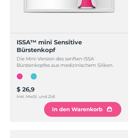
ISSA™ mini Sensitive
ISSA™ mini Sensitive
Bürstenkopf
Bürstenkopf
Die Mini-Version des sanften ISSA
Die Mini-Version des sanften ISSA
™
™
Bürstenkopfes aus medizinischem Silikon.
Bürstenkopfes aus medizinischem Silikon.
$ 26,9
$ 26,9
Inkl. MwSt. und Zoll
Inkl. MwSt. und Zoll
In den Warenkorb
In den Warenkorb