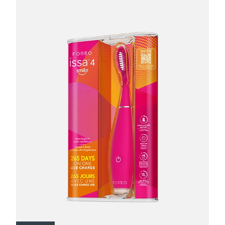
Litauen
Erwartete Lieferung
8/10/26
Luxemburg
Erwartete Lieferung
8/10/26
Sonderverwaltungsregion
Erwartete Lieferung
8/12/26
Macau
Malaysia
Erwartete Lieferung
8/13/26
Malta
Erwartete Lieferung
8/10/26
Mexiko
Erwartete Lieferung
8/14/26
Monaco
Erwartete Lieferung
8/11/26
Niederlande
Erwartete Lieferung
8/10/26
Neuseeland
Erwartete Lieferung
8/10/26