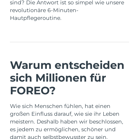
Taiwan
sind? Die Antwort ist so simpel wie unsere
Erwartete Lieferung
8/13/26
revolutionäre 6-Minuten-
Thailand
Erwartete Lieferung
8/12/26
Hautpflegeroutine.
Türkei
Erwartete Lieferung
8/9/26
Vereinigte Arabische
Erwartete Lieferung
8/9/26
Emirate
Warum entscheiden
Vereinigtes
Erwartete Lieferung
8/8/26
Königreich
sich Millionen für
FOREO?
Vereinigte Staaten
Erwartete Lieferung
8/9/26
Usbekistan
Erwartete Lieferung
8/13/26
Wie sich Menschen fühlen, hat einen
großen Einfluss darauf, wie sie ihr Leben
Vietnam
Erwartete Lieferung
8/14/26
meistern. Deshalb haben wir beschlossen,
es jedem zu ermöglichen, schöner und
damit auch selbstbewusster zu sein.