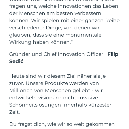
fragen uns, welche Innovationen das Leben
Saudi-Arabien
Erwartete Lieferung
8/9/26
der Menschen am besten verbessern
können. Wir spielen mit einer ganzen Reihe
Singapur
Erwartete Lieferung
8/10/26
verschiedener Dinge, von denen wir
glauben, dass sie eine monumentale
Slowakei
Erwartete Lieferung
8/8/26
Wirkung haben können.“
Slowenien
Erwartete Lieferung
8/8/26
Gründer und Chief Innovation Officer,
Filip
Sedić
Südafrika
Erwartete Lieferung
8/16/26
Heute sind wir diesem Ziel näher als je
Südkorea
Erwartete Lieferung
8/10/26
zuvor. Unsere Produkte werden von
Millionen von Menschen geliebt - wir
Spanien
Erwartete Lieferung
8/8/26
entwickeln visionäre, nicht-invasive
Schweden
Erwartete Lieferung
8/8/26
Schönheitslösungen innerhalb kürzester
Zeit.
Schweiz
Erwartete Lieferung
8/8/26
Du fragst dich, wie wir so weit gekommen