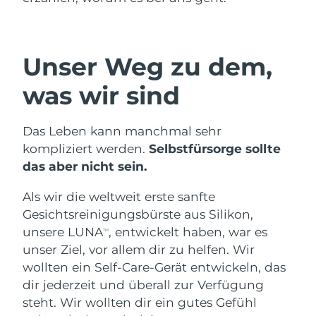
SCHWEDISCHE BEAUTY ROUTINE
Australien
Erwartete Lieferung
8/11/26
Österreich
Erwartete Lieferung
8/8/26
Unser Weg zu dem,
Bahrain
Erwartete Lieferung
8/9/26
Gesichtsreinigung
Gesichtsstraffung
was wir sind
Belgien
Erwartete Lieferung
8/8/26
LUNA™ 4 Set
BEAR™ 2 Set
Anti-aging massage
Microcurrent toning
Das Leben kann manchmal sehr
Bermuda
Erwartete Lieferung
8/14/26
kompliziert werden.
Selbstfürsorge sollte
das aber nicht sein.
Hydratisierung
Mundpflege
Bosnien und
Erwartete Lieferung
8/11/26
LUNA™ 4 Plus
BEAR™ 2 go
Herzegowina
UFO™ 3 Set
issa™ 4
Als wir die weltweit erste sanfte
Massage, LED heating
Microcurrent toning on-the-go
FAQ™ ANTI-AGING-BEHANDLUNG
Gesichtsreinigungsbürste aus Silikon,
Deep facial hydration
Hybrid silicone sonic toothbrush
Brunei Darussalam
Erwartete Lieferung
8/13/26
unsere LUNA
, entwickelt haben, war es
TM
NEW
unser Ziel, vor allem dir zu helfen. Wir
LUNA™ 4 Men
BEAR™ 2 eyes & lips
Bulgarien
Erwartete Lieferung
8/8/26
UFO™ 3 LED
issa™ 4 plus
wollten ein Self-Care-Gerät entwickeln, das
For men, anti-aging massage
Microcurrent line smoothing device
Near-infrared and red light therapy
Kanada
dir jederzeit und überall zur Verfügung
Smart hybrid silicone sonic toothbrush
Erwartete Lieferung
8/12/26
device
Anti-aging
LED-Behandlungen
steht. Wir wollten dir ein gutes Gefühl