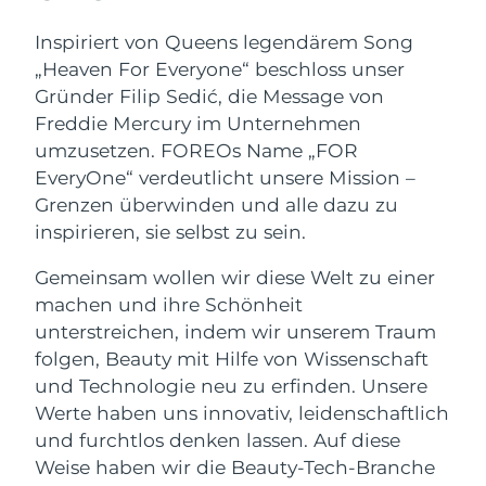
Advanced pore care essentials
For healthy hair
18% PAP
Kosmetik
Männer
Inspiriert von Queens legendärem Song
Isle of Man
Erwartete Lieferung
8/10/26
„Heaven For Everyone“ beschloss unser
Israel
Gründer Filip Sedić, die Message von
Erwartete Lieferung
8/12/26
Freddie Mercury im Unternehmen
Italien
Erwartete Lieferung
8/8/26
umzusetzen. FOREOs Name „FOR
Kaufe alles
EveryOne“ verdeutlicht unsere Mission –
Japan
Erwartete Lieferung
8/11/26
Grenzen überwinden und alle dazu zu
inspirieren, sie selbst zu sein.
Jersey
Erwartete Lieferung
8/13/26
FOREO APP
Gemeinsam wollen wir diese Welt zu einer
Kasachstan
Erwartete Lieferung
8/10/26
ÜBER
machen und ihre Schönheit
unterstreichen, indem wir unserem Traum
Kuwait
Erwartete Lieferung
8/8/26
folgen, Beauty mit Hilfe von Wissenschaft
und Technologie neu zu erfinden. Unsere
Lettland
Erwartete Lieferung
8/8/26
Werte haben uns innovativ, leidenschaftlich
und furchtlos denken lassen. Auf diese
Libanon
Erwartete Lieferung
8/9/26
Weise haben wir die Beauty-Tech-Branche