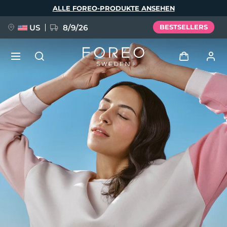
Direkt
ALLE FOREO-PRODUKTE ANSEHEN
zum
Inhalt
US
8/9/26
BESTSELLERS
NEU
Anmelden
Sprache
BREAKING NEWS
Benutzerkonto
English
Deutsch
Español
Meine Geräte
FAQ™ Pure Beauty-Tech Elixir
Français
Italiano
Português
Meine Bestellungen
Polski
Svenska
Русский
Türkçe
简体中文
繁體中文
Meine Adressen
issa™ Teeth Whitening Set
Meine Abonnements