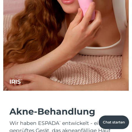
IRIS
™
Akne-Behandlung
Wir haben ESPADA
entwickelt - ein FDA-
Chat starten
™
geprüftes Gerät, das akneanfällige Haut