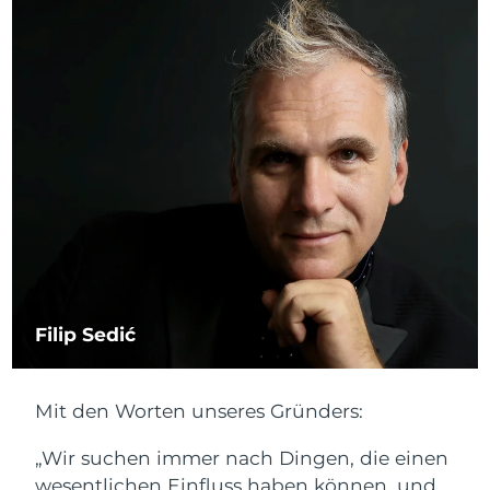
Norwegen
Erwartete Lieferung
8/8/26
Oman
Erwartete Lieferung
8/11/26
Philippinen
Erwartete Lieferung
8/11/26
Polen
Erwartete Lieferung
8/9/26
Portugal
Erwartete Lieferung
8/8/26
Puerto Rico
Erwartete Lieferung
8/10/26
Katar
Erwartete Lieferung
8/9/26
Filip Sedić
Réunion
Erwartete Lieferung
8/13/26
Mit den Worten unseres Gründers:
Rumänien
Erwartete Lieferung
8/8/26
„Wir suchen immer nach Dingen, die einen
Russland
Erwartete Lieferung
8/16/26
wesentlichen Einfluss haben können, und