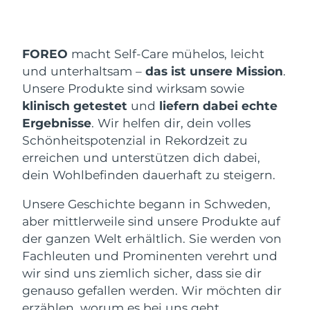
Versandland
Vereinigte Staaten
Erwartete Lieferung
8/9/26
FOREO
macht Self-Care mühelos, leicht
FAQ™ Dual LED Panel
und unterhaltsam –
das ist unsere Mission
.
Vereinigtes
Erwartete Lieferung
8/8/26
Unsere Produkte sind wirksam sowie
Königreich
klinisch getestet
und
liefern dabei
echte
BELIEBT
Ergebnisse
. Wir helfen dir, dein volles
Spanien
Erwartete Lieferung
8/8/26
Schönheitspotenzial in Rekordzeit zu
Australien
erreichen und unterstützen dich dabei,
Erwartete Lieferung
8/11/26
dein Wohlbefinden dauerhaft zu steigern.
Sonderangebote
Bestseller
Frankreich
Erwartete Lieferung
8/8/26
Unsere Geschichte begann in Schweden,
aber mittlerweile sind unsere Produkte auf
Deutschland
Erwartete Lieferung
8/8/26
der ganzen Welt erhältlich. Sie werden von
Kanada
Erwartete Lieferung
8/12/26
Fachleuten und Prominenten verehrt und
Rot-Lichttherapie
wir sind uns ziemlich sicher, dass sie dir
genauso gefallen werden. Wir möchten dir
erzählen, worum es bei uns geht.