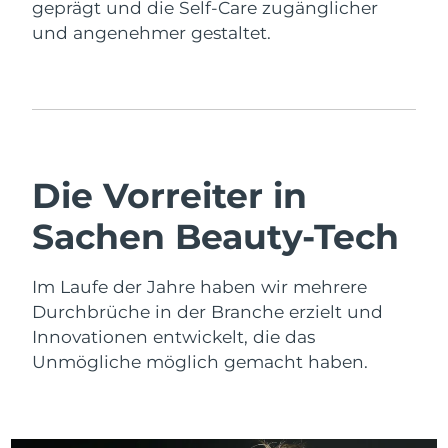
geprägt und die Self-Care zugänglicher
Litauen
Erwartete Lieferung
8/8/26
und angenehmer gestaltet.
Luxemburg
Erwartete Lieferung
8/8/26
Sonderverwaltungsregion
Erwartete Lieferung
8/10/26
Macau
Malaysia
Erwartete Lieferung
8/11/26
Die Vorreiter in
Malta
Sachen Beauty-Tech
Erwartete Lieferung
8/8/26
Mexiko
Erwartete Lieferung
8/12/26
Im Laufe der Jahre haben wir mehrere
Durchbrüche in der Branche erzielt und
Monaco
Erwartete Lieferung
8/9/26
Innovationen entwickelt, die das
Unmögliche möglich gemacht haben.
Niederlande
Erwartete Lieferung
8/8/26
Neuseeland
Erwartete Lieferung
8/8/26