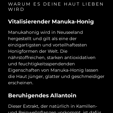
Norwegen
Erwartete Lieferung
8/11/26
WARUM ES DEINE HAUT LIEBEN
WIRD
Oman
Erwartete Lieferung
8/14/26
Vitalisierender Manuka-Honig
Philippinen
Erwartete Lieferung
8/14/26
Manukahonig wird in Neuseeland
Polen
hergestellt und gilt als eine der
Erwartete Lieferung
8/12/26
einzigartigsten und vorteilhaftesten
Portugal
Erwartete Lieferung
8/11/26
Honigformen der Welt. Die
nährstoffreichen, starken antioxidativen
Puerto Rico
Erwartete Lieferung
8/13/26
und feuchtigkeitsspendenden
Eigenschaften von Manuka-Honig lassen
Katar
Erwartete Lieferung
8/12/26
die Haut jünger, glatter und geschmeidiger
erscheinen.
Réunion
Erwartete Lieferung
8/16/26
Beruhigendes Allantoin
Rumänien
Erwartete Lieferung
8/11/26
Dieser Extrakt, der natürlich in Kamillen-
Russland
Erwartete Lieferung
8/19/26
und Beinwellpflanzen vorkommt, ist dafür