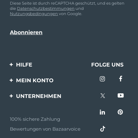
Diese Seite ist durch reCAPTCHA geschützt, und es gelten
die
Datenschutzbestimmungen
und
Nutzungsbedingungen
von Google.
HILFE
FOLGE UNS
Kontaktiere uns
MEIN KONTO
Bestellungen & Versand
Produkt registrieren
UNTERNEHMEN
Garantie & Umtausch
Unterstützung
Über FOREO
Häufig gestellte Fragen
100% sichere Zahlung
Partnerprogramm
Batterie-informationen
Bewertungen von Bazaarvoice
Partner Nachrichten