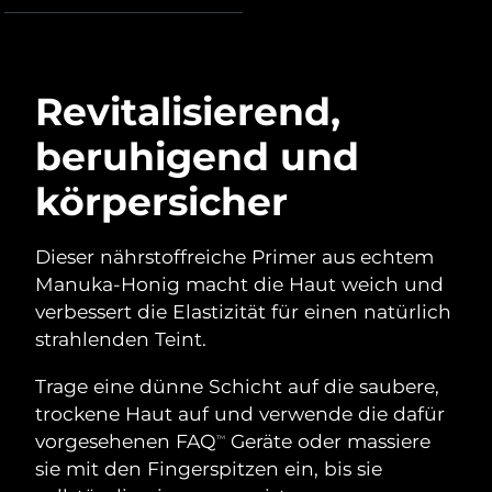
Advanced pore care essentials
For healthy hair
18% PAP
Kosmetik
Männer
Isle of Man
Erwartete Lieferung
8/13/26
Israel
Erwartete Lieferung
8/15/26
Revitalisierend,
beruhigend und
Italien
Erwartete Lieferung
8/11/26
Kaufe alles
körpersicher
Japan
Erwartete Lieferung
8/14/26
Jersey
Erwartete Lieferung
8/16/26
Dieser nährstoffreiche Primer aus echtem
FOREO APP
Manuka-Honig macht die Haut weich und
Kasachstan
Erwartete Lieferung
8/13/26
ÜBER
verbessert die Elastizität für einen natürlich
strahlenden Teint.
Kuwait
Erwartete Lieferung
8/11/26
Trage eine dünne Schicht auf die saubere,
Lettland
Erwartete Lieferung
8/11/26
trockene Haut auf und verwende die dafür
vorgesehenen FAQ
Geräte oder massiere
TM
Libanon
Erwartete Lieferung
8/12/26
sie mit den Fingerspitzen ein, bis sie