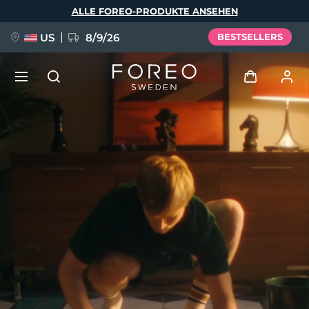
Direkt
ALLE FOREO-PRODUKTE ANSEHEN
zum
Inhalt
US
8/9/26
BESTSELLERS
NEU
Anmelden
Sprache
BREAKING NEWS
Benutzerkonto
English
Deutsch
Español
Meine Geräte
FAQ™ Pure Beauty-Tech Elixir
Français
Italiano
Português
Meine Bestellungen
Polski
Svenska
Русский
Türkçe
简体中文
繁體中文
Meine Adressen
issa™ Teeth Whitening Set
Meine Abonnements