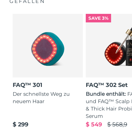
GEFALLEN
SAVE 3%
FAQ™ 301
FAQ™ 302 Set
Der schnellste Weg zu
Bundle enthält:
F
neuem Haar
und FAQ™ Scalp 
& Thick Hair Probi
Serum
$ 299
$ 549
$ 568,9