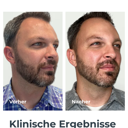
Litauen
Erwartete Lieferung
8/8/26
Luxemburg
Erwartete Lieferung
8/8/26
Sonderverwaltungsregion
Erwartete Lieferung
8/10/26
Macau
Malaysia
Erwartete Lieferung
8/11/26
Malta
Erwartete Lieferung
8/8/26
Mexiko
Erwartete Lieferung
8/12/26
Monaco
Erwartete Lieferung
8/9/26
Vorher
Nacher
Niederlande
Erwartete Lieferung
8/8/26
Neuseeland
Erwartete Lieferung
8/8/26
Klinische Ergebnisse