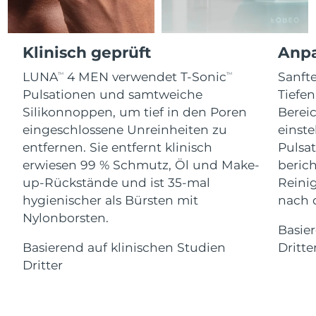
Advanced pore care essentials
For healthy hair
18% PAP
Kosmetik
Männer
Isle of Man
Erwartete Lieferung
8/10/26
Klinisch geprüft
Anpa
Israel
Erwartete Lieferung
8/12/26
LUNA
4 MEN verwendet T-Sonic
Sanft
TM
TM
Pulsationen und samtweiche
Tiefe
Italien
Erwartete Lieferung
8/8/26
Kaufe alles
Silikonnoppen, um tief in den Poren
Bereic
Japan
Erwartete Lieferung
8/11/26
eingeschlossene Unreinheiten zu
einste
entfernen. Sie entfernt klinisch
Pulsat
Jersey
Erwartete Lieferung
8/13/26
erwiesen 99 % Schmutz, Öl und Make-
berich
FOREO APP
up-Rückstände und ist 35-mal
Reini
Kasachstan
Erwartete Lieferung
8/10/26
ÜBER
hygienischer als Bürsten mit
nach 
Nylonborsten.
Kuwait
Erwartete Lieferung
8/8/26
Basie
Basierend auf klinischen Studien
Dritte
Lettland
Erwartete Lieferung
8/8/26
Dritter
Libanon
Erwartete Lieferung
8/9/26