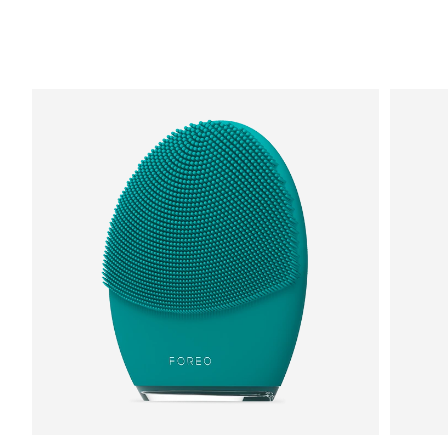
Saudi-Arabien
Erwartete Lieferung
8/9/26
Singapur
Erwartete Lieferung
8/10/26
Slowakei
Erwartete Lieferung
8/8/26
Slowenien
Erwartete Lieferung
8/8/26
Südafrika
Erwartete Lieferung
8/16/26
Südkorea
Erwartete Lieferung
8/10/26
Spanien
Erwartete Lieferung
8/8/26
Schweden
Erwartete Lieferung
8/8/26
Schweiz
Erwartete Lieferung
8/8/26