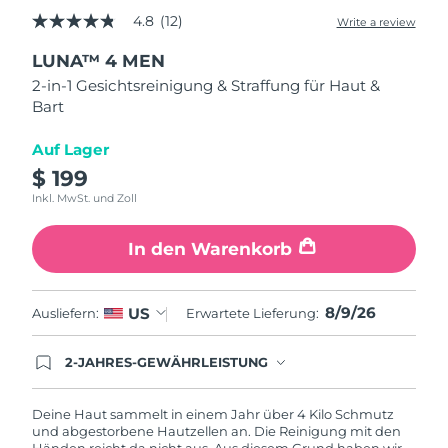
Taiwan
Erwartete Lieferung
8/13/26
4.8
(12)
Write a review
4.8
out
Thailand
Erwartete Lieferung
8/12/26
LUNA™ 4 MEN
of
5
2-in-1 Gesichtsreinigung & Straffung für Haut &
stars,
Türkei
Erwartete Lieferung
8/9/26
Bart
average
rating
value.
Vereinigte Arabische
Auf Lager
Read
Erwartete Lieferung
8/9/26
Emirate
12
$ 199
Reviews.
Inkl. MwSt. und Zoll
Same
Vereinigtes
page
Erwartete Lieferung
8/8/26
Königreich
link.
In den Warenkorb
Vereinigte Staaten
Erwartete Lieferung
8/9/26
8/9/26
US
Ausliefern:
Erwartete Lieferung:
Usbekistan
Erwartete Lieferung
8/13/26
2-JAHRES-GEWÄHRLEISTUNG
Vietnam
Erwartete Lieferung
8/14/26
Mit deiner heutigen Bestellung registriere sich für
deine FOREO-Garantie. Das bedeutet: Falls du
innerhalb eines Jahres ab Kaufdatum Anlass zur
Deine Haut sammelt in einem Jahr über 4 Kilo Schmutz
Beanstandung deines FOREO-Produktes haben
und abgestorbene Hautzellen an. Die Reinigung mit den
solltest, bekommst du dieses Produkt von