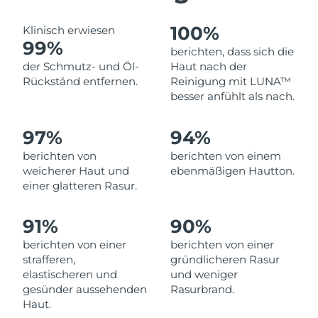
Norwegen
Erwartete Lieferung
8/8/26
100%
Klinisch erwiesen
Oman
Erwartete Lieferung
8/11/26
99%
berichten, dass sich die
der Schmutz- und Öl-
Haut nach der
Philippinen
Erwartete Lieferung
8/11/26
Rückständ entfernen.
Reinigung mit LUNA™
besser anfühlt als nach.
Polen
Erwartete Lieferung
8/9/26
97%
94%
Portugal
Erwartete Lieferung
8/8/26
berichten von
berichten von einem
weicherer Haut und
ebenmäßigen Hautton.
Puerto Rico
Erwartete Lieferung
8/10/26
einer glatteren Rasur.
Katar
Erwartete Lieferung
8/9/26
91%
90%
Réunion
Erwartete Lieferung
8/13/26
berichten von einer
berichten von einer
strafferen,
gründlicheren Rasur
Rumänien
elastischeren und
und weniger
Erwartete Lieferung
8/8/26
gesünder aussehenden
Rasurbrand.
Haut.
Russland
Erwartete Lieferung
8/16/26