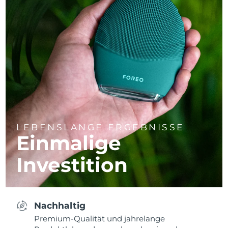
LEBENSLANGE ERGEBNISSE
Einmalige
Investition
Nachhaltig
Premium-Qualität und jahrelange