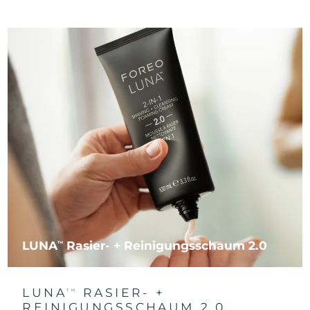
LUNA
Rasier- + Reinigungsschaum 2.0
TM
LUNA
RASIER- +
TM
REINIGUNGSSCHAUM 2.0