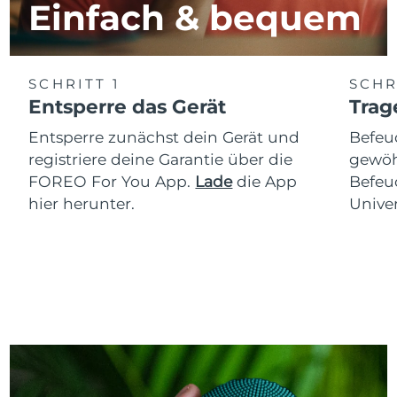
Einfach & bequem
SCHRITT 1
SCHR
Entsperre das Gerät
Trag
Entsperre zunächst dein Gerät und
Befeu
registriere deine Garantie über die
gewöh
FOREO For You App.
Lade
die App
Befeu
hier herunter.
Univer