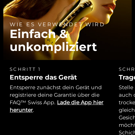
WIE ES VERWENDET WIRD
Einfach &
unkompliziert
SCHRITT 1
SCHR
Entsperre das Gerät
Trag
Entsperre zunächst dein Gerät und
Stelle
registriere deine Garantie über die
auch 
FAQ™ Swiss App.
Lade die App hier
trock
herunter
.
gleich
Gesich
möcht
Schich