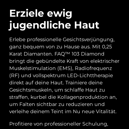
SCHWEDISCHE BEAUTY ROUTINE
Australien
Erwartete Lieferung
8/12/26
Erziele ewig
Österreich
Erwartete Lieferung
8/9/26
jugendliche Haut
Bahrain
Erwartete Lieferung
8/10/26
Gesichtsreinigung
Gesichtsstraffung
Erlebe professionelle Gesichtsverjüngung,
Belgien
Erwartete Lieferung
8/9/26
LUNA™ 4 Set
BEAR™ 2 Set
ganz bequem von zu Hause aus. Mit 0,25
Anti-aging massage
Microcurrent toning
Karat Diamanten. FAQ™ 103 Diamond
Bermuda
Erwartete Lieferung
8/15/26
bringt die gebündelte Kraft von elektrischer
Muskelstimulation (EMS), Radiofrequenz
Hydratisierung
Mundpflege
Bosnien und
Erwartete Lieferung
8/12/26
LUNA™ 4 Plus
BEAR™ 2 go
(RF) und vollspektrum LED-Lichttherapie
Herzegowina
UFO™ 3 Set
issa™ 4
Massage, LED heating
Microcurrent toning on-the-go
direkt auf deine Haut. Trainiere deine
FAQ™ ANTI-AGING-BEHANDLUNG
Deep facial hydration
Hybrid silicone sonic toothbrush
Brunei Darussalam
Erwartete Lieferung
8/14/26
Gesichtsmuskeln, um schlaffe Haut zu
straffen, kurbel die Kollagenproduktion an,
NEW
LUNA™ 4 Men
BEAR™ 2 eyes & lips
Bulgarien
Erwartete Lieferung
8/9/26
um Falten sichtbar zu reduzieren und
UFO™ 3 LED
issa™ 4 plus
For men, anti-aging massage
Microcurrent line smoothing device
verleihe deinem Teint im Nu neue Vitalität.
Near-infrared and red light therapy
Kanada
Smart hybrid silicone sonic toothbrush
Erwartete Lieferung
8/13/26
device
Anti-aging
LED-Behandlungen
Profitiere von professioneller Schulung,