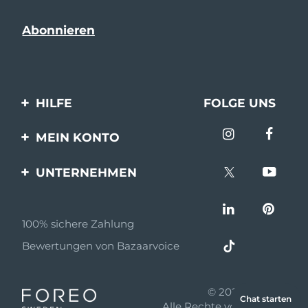
HILFE
FOLGE UNS
Kontaktiere uns
MEIN KONTO
Bestellungen & Versand
Produkt registrieren
UNTERNEHMEN
Garantie & Umtausch
Unterstützung
Über FOREO
Häufig gestellte Fragen
100% sichere Zahlung
Partnerprogramm
Batterie-informationen
Bewertungen von Bazaarvoice
Partner Nachrichten
MYSA
© 2026 FOREO
Chat starten
Einzelhändler
Alle Rechte vorbehalten