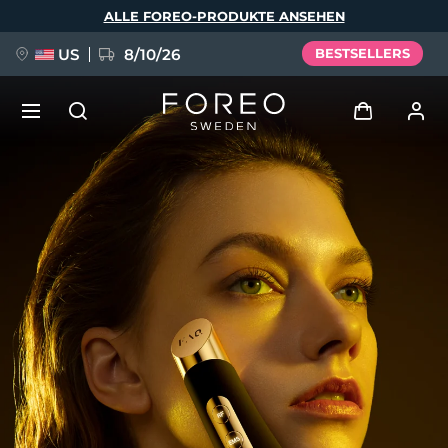
Direkt
ALLE FOREO-PRODUKTE ANSEHEN
zum
Inhalt
US
8/10/26
BESTSELLERS
NEU
Anmelden
Sprache
BREAKING NEWS
Benutzerkonto
English
Deutsch
Español
Meine Geräte
FAQ™ Pure Beauty-Tech Elixir
Français
Italiano
Português
Meine Bestellungen
Polski
Svenska
Русский
Türkçe
简体中文
繁體中文
Meine Adressen
issa™ Teeth Whitening Set
Meine Abonnements