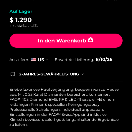
Durchschnittswert
Norwegen
Erwartete Lieferung
8/9/26
der
Bewertung.
Auf Lager
Read
Oman
Erwartete Lieferung
8/12/26
$ 1.290
36
Reviews.
Inkl. MwSt. und Zoll
Link
Philippinen
Erwartete Lieferung
8/12/26
auf
derselben
In den Warenkorb
Seite.
Polen
Erwartete Lieferung
8/10/26
Portugal
Erwartete Lieferung
8/9/26
8/10/26
US
Ausliefern:
Erwartete Lieferung:
Puerto Rico
Erwartete Lieferung
8/11/26
2-JAHRES-GEWÄHRLEISTUNG
Mit deiner heutigen Bestellung registriere sich für
deine FOREO-Garantie. Das bedeutet: Falls du
Katar
Erwartete Lieferung
8/10/26
innerhalb eines Jahres ab Kaufdatum Anlass zur
Erlebe luxuriöse Hautverjüngung, bequem von zu Hause
Beanstandung deines FOREO-Produktes haben
aus. Mit 0,25 Karat Diamanten bereichert, kombiniert
solltest, bekommst du dieses Produkt von
Réunion
FAQ™ 103 Diamond EMS, RF & LED-Therapie. Mit einem
Erwartete Lieferung
8/14/26
FOREO gratis ersetzt.
leitfähigen Primer & speziellen Reinigungsspray.
Professionelle Schulungen, individuell anpassbare
Rumänien
Erwartete Lieferung
8/9/26
Einstellungen in der FAQ™ Swiss App sind inklusive.
Klinisch bewiesen, sofortige & langanhaltende Ergebnisse
zu liefern.
Russland
Erwartete Lieferung
8/17/26