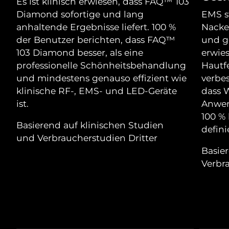
Advanced pore care essentials
Es ist klinisch erwiesen, dass FAQ™ 103
For healthy hair
18% PAP
Diamond sofortige und lang
EMS st
Kosmetik
Männer
Isle of Man
Erwartete Lieferung
8/11/26
anhaltende Ergebnisse liefert. 100 %
Nacken
der Benutzer berichten, dass FAQ™
und ge
Israel
Erwartete Lieferung
8/13/26
103 Diamond besser, als eine
erwie
professionelle Schönheitsbehandlung
Hautfe
Italien
Erwartete Lieferung
8/9/26
und mindestens genauso effizient wie
verbes
Kaufe alles
klinische RF-, EMS- und LED-Geräte
dass 
Japan
Erwartete Lieferung
8/12/26
ist.
Anwen
100 % 
Jersey
Erwartete Lieferung
8/14/26
FOREO APP
Basierend auf klinischen Studien
defini
und Verbraucherstudien Dritter
Kasachstan
Erwartete Lieferung
8/11/26
ÜBER
Basie
Verbr
Kuwait
Erwartete Lieferung
8/9/26
Lettland
Erwartete Lieferung
8/9/26
Libanon
Erwartete Lieferung
8/10/26