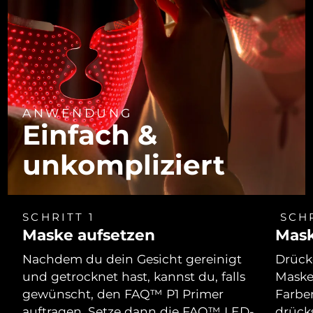
ANWENDUNG
Einfach &
unkompliziert
SCHRITT 1
SCHR
Maske aufsetzen
Mask
Nachdem du dein Gesicht gereinigt
Drücke
und getrocknet hast, kannst du, falls
Maske
gewünscht, den FAQ™ P1 Primer
Farbe
auftragen. Setze dann die FAQ™ LED-
drücks