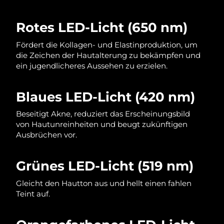
Norwegen
Erwartete Lieferung
8/8/26
Rotes LED-Licht (650 nm)
Oman
Erwartete Lieferung
8/11/26
Fördert die Kollagen- und Elastinproduktion, um
Philippinen
Erwartete Lieferung
8/11/26
die Zeichen der Hautalterung zu bekämpfen und
ein jugendlicheres Aussehen zu erzielen.
Polen
Erwartete Lieferung
8/9/26
Blaues LED-Licht (420 nm)
Portugal
Erwartete Lieferung
8/8/26
Beseitigt Akne, reduziert das Erscheinungsbild
Puerto Rico
Erwartete Lieferung
8/10/26
von Hautunreinheiten und beugt zukünftigen
Ausbrüchen vor.
Katar
Erwartete Lieferung
8/9/26
Grünes LED-Licht (519 nm)
Réunion
Erwartete Lieferung
8/13/26
Gleicht den Hautton aus und hellt einen fahlen
Rumänien
Teint auf.
Erwartete Lieferung
8/8/26
Russland
Erwartete Lieferung
8/16/26