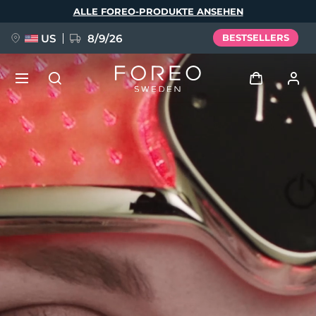
Direkt
ALLE FOREO-PRODUKTE ANSEHEN
zum
Inhalt
US
8/9/26
BESTSELLERS
NEU
Anmelden
Sprache
BREAKING NEWS
Benutzerkonto
English
Deutsch
Español
Meine Geräte
FAQ™ Pure Beauty-Tech Elixir
Français
Italiano
Português
Meine Bestellungen
Polski
Svenska
Русский
Türkçe
简体中文
繁體中文
Meine Adressen
issa™ Teeth Whitening Set
Meine Abonnements