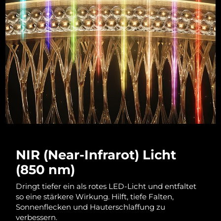
Litauen
Erwartete Lieferung
8/8/26
Luxemburg
Erwartete Lieferung
8/8/26
Sonderverwaltungsregion
Erwartete Lieferung
8/10/26
Macau
Malaysia
Erwartete Lieferung
8/11/26
Malta
Erwartete Lieferung
8/8/26
Mexiko
Erwartete Lieferung
8/12/26
NIR (Near-Infrarot) Licht
Monaco
Erwartete Lieferung
8/9/26
(850 nm)
Niederlande
Erwartete Lieferung
8/8/26
Dringt tiefer ein als rotes LED-Licht und entfaltet
so eine stärkere Wirkung. Hilft, tiefe Falten,
Neuseeland
Erwartete Lieferung
8/8/26
Sonnenflecken und Hauterschlaffung zu
verbessern.