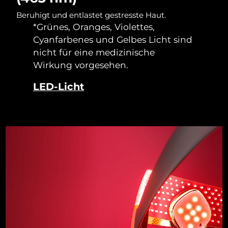
Taiwan
Erwartete Lieferung
8/13/26
Beruhigt und entlastet gestresste Haut.
*Grünes, Oranges, Violettes,
Thailand
Erwartete Lieferung
8/12/26
Cyanfarbenes und Gelbes Licht sind
Türkei
nicht für eine medizinische
Erwartete Lieferung
8/9/26
Wirkung vorgesehen.
Vereinigte Arabische
Erwartete Lieferung
8/9/26
LED-Licht
Emirate
Vereinigtes
Erwartete Lieferung
8/8/26
Königreich
Vereinigte Staaten
Erwartete Lieferung
8/9/26
Usbekistan
Erwartete Lieferung
8/13/26
Vietnam
Erwartete Lieferung
8/14/26