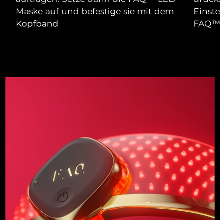
Maske auf und befestige sie mit dem
Einst
Kopfband
FAQ™ 