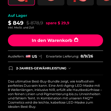
Auf Lager
$ 849
$ 878,9
spare
$ 29,9
Inkl. MwSt. und Zoll
In den Warenkorb
8/9/26
US
Ausliefern:
Erwartete Lieferung:
2-JAHRES-GEWÄHRLEISTUNG
Mit deiner heutigen Bestellung registriere sich für
deine FOREO-Garantie. Das bedeutet: Falls du
innerhalb eines Jahres ab Kaufdatum Anlass zur
Das ultimative Best-Buy-Bundle zeigt, wie kraftvoll ein
Beanstandung deines FOREO-Produktes haben
perfektes Duo sein kann. Eine Anti-Aging-LED-Maske mit
solltest, bekommst du dieses Produkt von
8 Wellenlängen, inklusive NIR, erfüllt alle Hautbedürfnisse –
FOREO gratis ersetzt.
von feinen Linien und Pigmentierung bis zu Unreinheiten
und fahlem Teint. In Kombination mit unseren FAQ™
Cosmetics wird die leichte, kabellose LED-Maske zum
idealen Best-Buy.