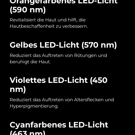
Orangefarbenes LED-Licht
(590 nm)
Saudi-Arabien
Erwartete Lieferung
8/9/26
Revitalisiert die Haut und hilft, die
Singapur
Erwartete Lieferung
8/10/26
Hautbeschaffenheit zu verbessern.
Slowakei
Erwartete Lieferung
8/8/26
Gelbes LED-Licht (570 nm)
Slowenien
Erwartete Lieferung
8/8/26
Reduziert das Auftreten von Rötungen und
beruhigt die Haut.
Südafrika
Erwartete Lieferung
8/16/26
Violettes LED-Licht (450
Südkorea
Erwartete Lieferung
8/10/26
nm)
Spanien
Erwartete Lieferung
8/8/26
Reduziert das Auftreten von Altersflecken und
Hyperpigmentierung.
Schweden
Erwartete Lieferung
8/8/26
Schweiz
Cyanfarbenes LED-Licht
Erwartete Lieferung
8/8/26
(463 nm)