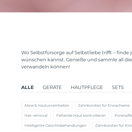
issa™ Teeth Whitening Set
FAQ™ Dual LED Panel
Wo Selbstfürsorge auf Selbstliebe trifft – find
wünschen kannst. Genieße und sammle all die 
verwandeln können!
BELIEBT
ALLE
GERÄTE
HAUTPFLEGE
SETS
Sonderangebote
Bestseller
Akne & Hautunreinheiten
Zahnbürsten für Erwachsene
Hair removal
Fettende Haut kontrollieren
Porenpfl
Intelligente Gesichtsbehandlungen
Zahnbürsten für Kin