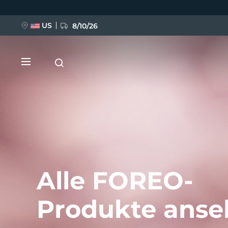
Direkt
zum
Inhalt
US
8/10/26
NEU
BREAKING NEWS
Alle FOREO-
Produkte ans
FAQ™ Pure Beauty-Tech Elixir