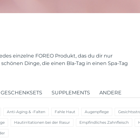
e jedes einzelne FOREO Produkt, das du dir nur
schönen Dinge, die einen Bla-Tag in einen Spa-Tag
GESCHENKSETS
SUPPLEMENTS
ANDERE
Anti-Aging & -Falten
Fahle Haut
Augenpflege
Gesichtsstr
ege
Hautirritationen bei der Rasur
Empfindliches Zahnfleisch
der