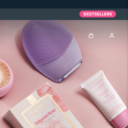
BESTSELLERS
Anmelden
Benutzerkonto
Meine Geräte
Meine Bestellungen
Meine Adressen
Meine Abonnements