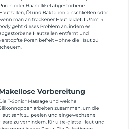
Poren oder Haarfollikel abgestorbene
Hautzellen, Öl und Bakterien einschließen oder
wenn man an trockener Haut leidet. LUNA
4
TM
body geht dieses Problem an, indem es
abgestorbene Hautzellen entfernt und
verstopfte Poren befreit – ohne die Haut zu
scheuern.
Makellose Vorbereitung
Die T-Sonic
Massage und weiche
TM
Silikonnoppen arbeiten zusammen, um die
Haut sanft zu peelen und eingewachsene
Haare zu verhindern, für ultra-glatte Haut und
eine gründlichere Rasur. Die Pulsationen