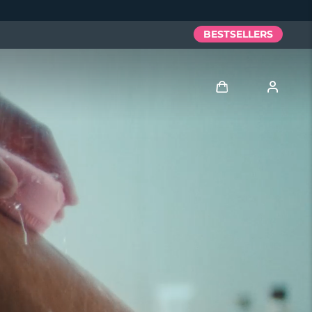
BESTSELLERS
Anmelden
Benutzerkonto
Meine Geräte
Meine Bestellungen
Meine Adressen
Meine Abonnements