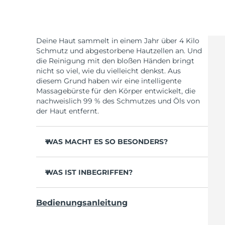
Deine Haut sammelt in einem Jahr über 4 Kilo
Schmutz und abgestorbene Hautzellen an. Und
die Reinigung mit den bloßen Händen bringt
nicht so viel, wie du vielleicht denkst. Aus
diesem Grund haben wir eine intelligente
Massagebürste für den Körper entwickelt, die
nachweislich 99 % des Schmutzes und Öls von
der Haut entfernt.
WAS MACHT ES SO BESONDERS?
35x hygienischer als Gesichtsbürsten mit
Nylonborsten.
WAS IST INBEGRIFFEN?
Reinigt gründlich, um Hautunreinheiten am
LUNA
4 body
TM
Körper zu reduzieren.
Bedienungsanleitung
USB-Ladekabel
Verbessert das Erscheinungsbild von Cellulite.
Schnellstartanleitung
Beugt Erdbeerhaut und eingewachsenen