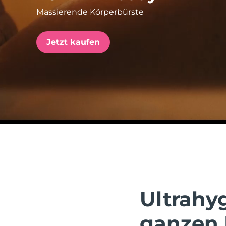
Massierende Körperbürste
issa™ Teeth Whitening Set
Jetzt kaufen
FAQ™ Dual LED Panel
BELIEBT
Sonderangebote
Bestseller
Ultrahy
ganzen 