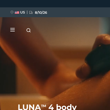
Direkt
zum
Inhalt
US
8/10/26
NEU
BREAKING NEWS
FAQ™ Pure Beauty-Tech Elixir
LUNA
4 body
TM