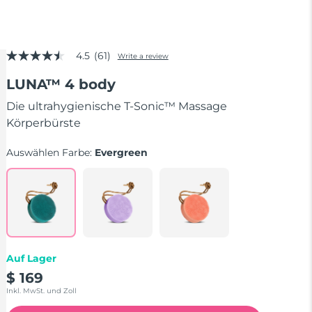
4.5
(61)
Write a review
4.5
out
LUNA™ 4 body
of
5
stars,
Die ultrahygienische T-Sonic™ Massage
average
Körperbürste
rating
value.
Read
Auswählen Farbe:
Evergreen
61
Reviews.
Same
page
link.
Auf Lager
$ 169
Inkl. MwSt. und Zoll