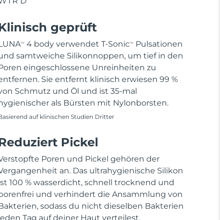
WIRD
Klinisch geprüft
LUNA
4 body verwendet T-Sonic
Pulsationen
TM
TM
und samtweiche Silikonnoppen, um tief in den
Poren eingeschlossene Unreinheiten zu
entfernen. Sie entfernt klinisch erwiesen 99 %
von Schmutz und Öl und ist 35-mal
hygienischer als Bürsten mit Nylonborsten.
Basierend auf klinischen Studien Dritter
Reduziert Pickel
Verstopfte Poren und Pickel gehören der
Vergangenheit an. Das ultrahygienische Silikon
ist 100 % wasserdicht, schnell trocknend und
porenfrei und verhindert die Ansammlung von
Bakterien, sodass du nicht dieselben Bakterien
jeden Tag auf deiner Haut verteilest.