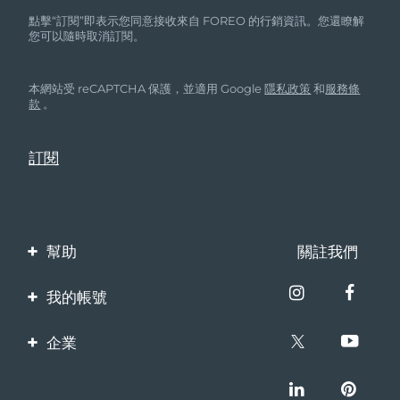
點擊“訂閱”即表示您同意接收來自 FOREO 的行銷資訊。您還瞭解
您可以隨時取消訂閱。
本網站受 reCAPTCHA 保護，並適用 Google
隱私政策
和
服務條
款
。
幫助
關註我們
聯繫我們
我的帳號
訂單與運輸
產品註冊
企業
保修與退換貨
客服支持
關於FOREO
常見問題