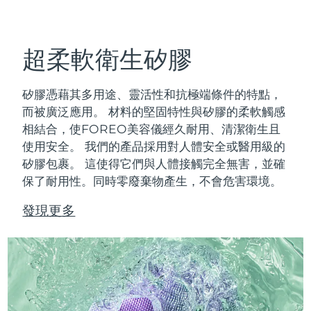
發貨國家
美國
預計送達日期
8/11/26
超柔軟衛生矽膠
FAQ™ Dual LED Panel
英國
預計送達日期
8/10/26
矽膠憑藉其多用途、靈活性和抗極端條件的特點，
熱門產品
西班牙
預計送達日期
8/10/26
而被廣泛應用。
材料的堅固特性與矽膠的柔軟觸感
相結合，使FOREO美容儀經久耐用、清潔衛生且
澳洲
預計送達日期
8/13/26
使用安全。
我們的產品採用對人體安全或醫用級的
矽膠包裹。 這使得它們與人體接觸完全無害，並確
法國
預計送達日期
8/10/26
保了耐用性。同時零廢棄物產生，不會危害環境。
特別優惠
暢銷產品
德國
發現更多
預計送達日期
8/10/26
加拿大
預計送達日期
8/14/26
紅光療法
澳洲
預計送達日期
8/13/26