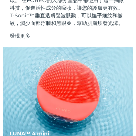
環。
在FOREO的大部分產品中都使用了這一獨家
Advanced pore care essentials
以色列
預計送達日期
8/14/26
For healthy hair
18% PAP
科技，促進活性成分的吸收，讓您的護膚更有效。
護膚品
男士
義大利
T-Sonic™垂直透膚聲波脈動，可以撫平細紋和皺
預計送達日期
8/10/26
紋，減少面部浮腫和黑眼圈，幫助肌膚煥發光澤。
日本
預計送達日期
8/13/26
發現更多
澤西島
預計送達日期
8/15/26
全部購買
哈薩克
預計送達日期
8/12/26
FOREO APP
科威特
預計送達日期
8/10/26
關於我們
拉脫維亞
預計送達日期
8/10/26
黎巴嫩
預計送達日期
8/11/26
立陶宛
預計送達日期
8/10/26
盧森堡
預計送達日期
8/10/26
LUNA™ 4 mini