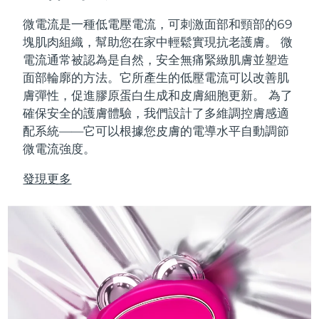
FAQ™ 101
FAQ™ 201
中國
LUNA™ 4 mini
面部提拉護理
預計送達日期
8/10/26
NEW
issa™ 4 smile
UFO™ 3 mini
Clinical anti-aging
LED mask
微電流是一種低電壓電流，可刺激面部和頸部的69
For young skin, T-zone
Premium anti-aging skincare
哥倫比亞
預計送達日期
8/14/26
Hybrid silicone sonic toothbrush
塊肌肉組織，幫助您在家中輕鬆實現抗老護膚。
微
Red light therapy device for young skin
電流通常被認為是自然，安全無痛緊緻肌膚並塑造
生髮
肌膚年輕化
克羅埃西亞
預計送達日期
8/10/26
FAQ™ 102
FAQ™ 202
面部輪廓的方法。它所產生的低壓電流可以改善肌
LUNA™ 4 go
BEAR™ 設備
FAQ™ 301
FAQ™ 501
issa™ 4 baby
UFO™ 3 go
Advanced clinical anti-aging
LED mask
膚彈性，促進膠原蛋白生成和皮膚細胞更新。
為了
For travel or gym bag
All premium facelift devices
NEW
賽普勒斯
預計送達日期
8/11/26
LED hair strengthening scalp massager
Full-Spectrum Red Light Therapy
For ages 0-3
確保安全的護膚體驗，我們設計了多維調控膚感適
Portable red light therapy
配系統——它可以根據您皮膚的電導水平自動調節
捷克
預計送達日期
8/10/26
FAQ™ 103
FAQ™ 211
微電流強度。
LUNA™護膚
保健品
FAQ™ Scalp Serum
FAQ™ 502
issa™ Teeth Whitening Set
面膜
Luxurious clinical anti-aging set
Anti-aging neck & décolleté LED mask
Premium cleansers & balm
丹麥
預計送達日期
8/10/26
發現更多
Scalp recovery probiotic serum
Full-Spectrum Red Light Therapy
Dual LED + sonic device & 18% PAP gel
Rejuvenation & hydration
專業治療
愛沙尼亞
預計送達日期
8/10/26
FAQ™ P1 Primer
FAQ™ 221
LUNA™ 設備
FAQ™護膚品
ISSA™ 設備
UFO™ 設備
Manuka honey primer
Anti-aging LED hand mask
芬蘭
FAQ™ Red Light Serum
預計送達日期
8/10/26
All facial cleansing devices
All FAQ™ skincare
All silicone sonic toothbrushes
All deep facial hydration devices
法國
預計送達日期
8/10/26
脫毛
身體護理
FAQ™護膚品
FAQ™護膚品
PEACH™ 2 Pro Max
BEAR™ 2 body
FAQ™產品
FAQ™ skincare
法屬玻里尼西亞
預計送達日期
8/14/26
All FAQ™ skincare
All FAQ™ skincare