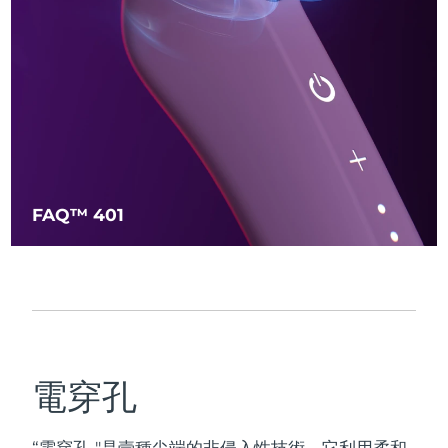
FAQ™ 401
電穿孔
“電穿孔 "是壹種尖端的非侵入性技術，它利用柔和