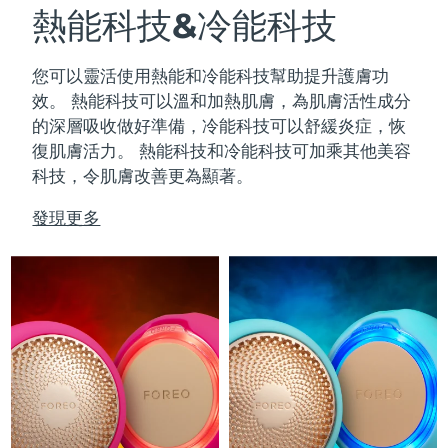
熱能科技&冷能科技
斯洛伐克
預計送達日期
8/10/26
斯洛維尼亞
預計送達日期
8/10/26
您可以靈活使用熱能和冷能科技幫助提升護膚功
效。
熱能科技可以溫和加熱肌膚，為肌膚活性成分
南非
預計送達日期
8/18/26
的深層吸收做好準備，冷能科技可以舒緩炎症，恢
復肌膚活力。
熱能科技和冷能科技可加乘其他美容
南韓
預計送達日期
8/12/26
科技，令肌膚改善更為顯著。
西班牙
預計送達日期
8/10/26
發現更多
瑞典
預計送達日期
8/10/26
瑞士
預計送達日期
8/10/26
台灣
預計送達日期
8/15/26
泰國
預計送達日期
8/14/26
土耳其
預計送達日期
8/11/26