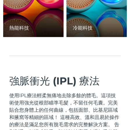
阿拉伯聯合大公國
預計送達日期
8/11/26
英國
預計送達日期
8/10/26
熱能科技
冷能科技
美國
預計送達日期
8/11/26
烏茲別克
預計送達日期
8/15/26
越南
預計送達日期
8/16/26
強脈衝光 (IPL) 療法
使用IPL療法輕柔無痛地去除多餘的體毛。這項技
術使用強光從根部瞄準毛髮，不留任何毛囊。完美
貼合您身體上的任何曲線，包括面部、比基尼區域
和腋窩等精細的區域！
這種高效、溫和且易於操作
的療法是滿足您所有脫毛需求的完整解決方案。 告