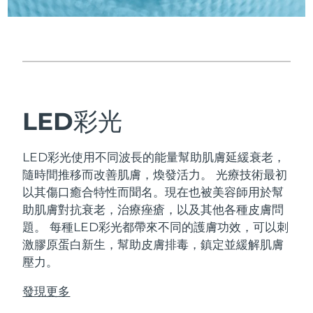
中國澳門特別行政區
預計送達日期
8/12/26
馬來西亞
預計送達日期
8/13/26
馬爾他
預計送達日期
8/10/26
LED彩光
墨西哥
預計送達日期
8/14/26
摩納哥
預計送達日期
8/11/26
LED彩光使用不同波長的能量幫助肌膚延緩衰老，
隨時間推移而改善肌膚，煥發活力。
光療技術最初
荷蘭
預計送達日期
8/10/26
以其傷口癒合特性而聞名。現在也被美容師用於幫
助肌膚對抗衰老，治療痤瘡，以及其他各種皮膚問
紐西蘭
預計送達日期
8/10/26
題。
每種LED彩光都帶來不同的護膚功效，可以刺
激膠原蛋白新生，幫助皮膚排毒，鎮定並緩解肌膚
挪威
預計送達日期
8/10/26
壓力。
阿曼
預計送達日期
8/13/26
發現更多
菲律賓
預計送達日期
8/13/26