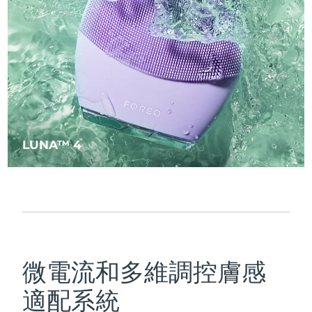
瑞典美膚護理
奧地利
預計送達日期
8/10/26
巴林
預計送達日期
8/11/26
面部清潔
緊致提拉
比利時
預計送達日期
8/10/26
LUNA™ 4 套裝
BEAR™ 2 套裝
百慕達
預計送達日期
8/16/26
Anti-aging massage
Microcurrent toning
LUNA™ 4
波士尼亞與赫塞哥維納
預計送達日期
8/13/26
補水保濕
口腔護理
LUNA™ 4 Plus
BEAR™ 2 go
汶萊
預計送達日期
8/15/26
UFO™ 3 套裝
issa™ 4
Massage, LED heating
Microcurrent toning on-the-go
FAQ™ 抗老護理
Deep facial hydration
Hybrid silicone sonic toothbrush
保加利亞
預計送達日期
8/10/26
NEW
LUNA™ 4 Men
BEAR™ 2 eyes & lips
加拿大
預計送達日期
8/14/26
UFO™ 3 LED
issa™ 4 plus
微電流和多維調控膚感
For men, anti-aging massage
Microcurrent line smoothing device
Near-infrared and red light therapy
Smart hybrid silicone sonic toothbrush
智利
預計送達日期
8/14/26
device
抗老
LED 護理
適配系統