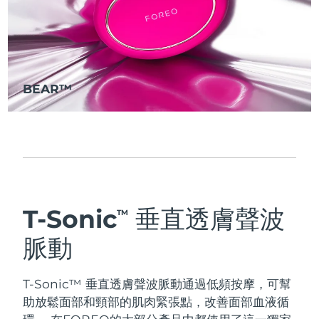
Professional IPL hair removal device
Microcurrent body toning
All hair treatments
All FAQ™ skincare
德國
預計送達日期
8/10/26
FAQ™產品
FAQ™產品
痘肌護理
眼部護理
直布羅陀
PEACH™ 2
LUNA™ 4 body
預計送達日期
8/14/26
FAQ™ products
All anti-aging treatments
All LED treatments
ESPADA™ 2 plus
BEAR™ 2 eyes & lips
IPL hair removal
Massaging body brush
All toning treatments
希臘
預計送達日期
8/10/26
BEAR™
Recurring acne LED therapy
Microcurrent line smoothing device
中國香港特別行政區
預計送達日期
8/11/26
PEACH™ 2 go
SUPERCHARGED™ serum
護發
毛孔護理
ESPADA™ 2
IRIS™ 2
Travel-friendly IPL hair removal
Firming body serum
匈牙利
LUNA™ 4 hair
預計送達日期
8/10/26
KIWI™ derma
Acne treatment device
Rejuvenating eye massager
NEW
2-in-1 LED scalp massager
Diamond microdermabrasion .
冰島
預計送達日期
8/11/26
PEACH™ Cooling Prep Gel
T-Sonic
垂直透膚聲波
ESPADA™ Blemish Solution
眼部護膚
TM
牙齒美白
Cooling IPL hair removal gel
印尼
預計送達日期
8/8/26
FLIP™ play advanced
KIWI™
Concentrated acne gel
Advanced eye care treatment
脈動
issa™ Teeth Whitening Set
LED light hairbrush
Blackhead remover
愛爾蘭
預計送達日期
8/10/26
更多的
Dual LED + sonic device & 18% PAP gel
ESPADA™ 設備
眼部護理設備
T-Sonic™ 垂直透膚聲波脈動通過低頻按摩，可幫
曼島
預計送達日期
8/12/26
LUNA™ Dual-Peptide Scalp
KIWI™ 皮肤护理
助放鬆面部和頸部的肌肉緊張點，改善面部血液循
All acne treatment devices
All revitalizing eye massagers
Serum
issa™ Teeth Whitening Gel