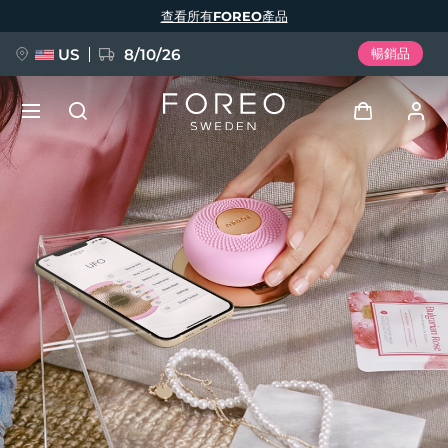
移
查看所有FOREO產品
至
主
內
容
US
8/10/26
暢銷品
新品
登入
語言
BREAKING NEWS
用戶信息
English
Deutsch
Español
我的設備
FAQ™ Pure Beauty-Tech Elixir
Français
Italiano
Português
我的訂單
Polski
Svenska
Русский
Türkçe
简体中文
繁體中文
我的地址
issa™ Teeth Whitening Set
我的訂閱