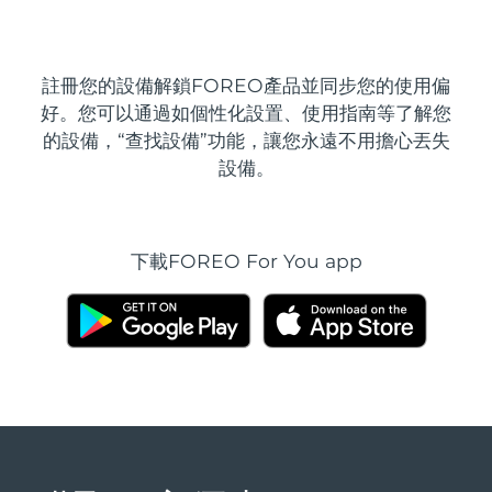
發貨國家
美國
預計送達日期
8/10/26
註冊您的設備解鎖FOREO產品並同步您的使用偏
FAQ™ Dual LED Panel
好。您可以通過如個性化設置、使用指南等了解您
英國
預計送達日期
8/9/26
的設備，“查找設備”功能，讓您永遠不用擔心丟失
設備。
熱門產品
西班牙
預計送達日期
8/9/26
澳洲
預計送達日期
8/12/26
下載FOREO For You app
法國
預計送達日期
8/9/26
特別優惠
暢銷產品
德國
預計送達日期
8/9/26
加拿大
預計送達日期
8/13/26
紅光療法
澳洲
預計送達日期
8/12/26