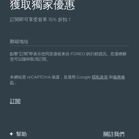
瑞典美膚護理
獲取獨家優惠
奧地利
預計送達日期
8/9/26
訂閱即可享受首單 15% 折扣！
巴林
預計送達日期
8/10/26
面部清潔
緊致提拉
比利時
預計送達日期
8/9/26
郵箱地址
LUNA™ 4 套裝
BEAR™ 2 套裝
百慕達
預計送達日期
8/15/26
點擊“訂閱”即表示您同意接收來自 FOREO 的行銷資訊。您還瞭解
Anti-aging massage
Microcurrent toning
您可以隨時取消訂閱。
波士尼亞與赫塞哥維納
預計送達日期
8/12/26
補水保濕
口腔護理
本網站受 reCAPTCHA 保護，並適用 Google
隱私政策
和
服務條
LUNA™ 4 Plus
BEAR™ 2 go
汶萊
款
。
預計送達日期
8/14/26
UFO™ 3 套裝
issa™ 4
Massage, LED heating
Microcurrent toning on-the-go
FAQ™ 抗老護理
Deep facial hydration
Hybrid silicone sonic toothbrush
保加利亞
預計送達日期
8/9/26
NEW
LUNA™ 4 Men
BEAR™ 2 eyes & lips
加拿大
預計送達日期
8/13/26
UFO™ 3 LED
issa™ 4 plus
For men, anti-aging massage
Microcurrent line smoothing device
Near-infrared and red light therapy
Smart hybrid silicone sonic toothbrush
智利
預計送達日期
8/13/26
device
抗老
LED 護理
幫助
關註我們