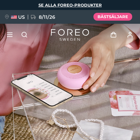
Hoppa
SE ALLA FOREO-PRODUKTER
till
huvudinnehåll
US
8/11/26
BÄSTSÄLJARE
NYHET
Logga in
Språk
BREAKING NEWS
Användarprofil
English
Deutsch
Español
Mina enheter
FAQ™ Pure Beauty-Tech Elixir
Français
Italiano
Português
Mina beställningar
Polski
Svenska
Русский
Türkçe
简体中文
繁體中文
Mina adresser
issa™ Teeth Whitening Set
Mina prenumerationer