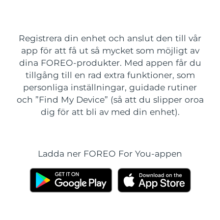
Leveransland
USA
Förväntad leverans
8/11/26
Registrera din enhet och anslut den till vår
FAQ™ Dual LED Panel
app för att få ut så mycket som möjligt av
Storbritannien
Förväntad leverans
8/10/26
dina FOREO-produkter. Med appen får du
tillgång till en rad extra funktioner, som
POPULÄR
Spanien
Förväntad leverans
8/10/26
personliga inställningar, guidade rutiner
och ”Find My Device” (så att du slipper oroa
Australien
Förväntad leverans
8/13/26
dig för att bli av med din enhet).
Frankrike
Förväntad leverans
8/10/26
Specialerbjudanden
Bästsäljare
Tyskland
Förväntad leverans
8/10/26
Ladda ner FOREO For You-appen
Kanada
Förväntad leverans
8/14/26
Rödljusterapi
Australien
Förväntad leverans
8/13/26