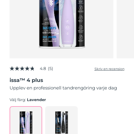
4.8
(5)
Skriv en recension
4.8
av
issa™ 4 plus
5
stjärnor,
Upplev en professionell tandrengöring varje dag
genomsnittligt
betyg.
Read
Välj färg:
Lavender
5
Reviews.
Länk
till
samma
sida.