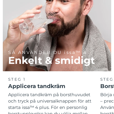
SÅ ANVÄNDER DU issa™ 4
Enkelt & smidigt
STEG 1
STEG
Applicera tandkräm
Bors
Applicera tandkräm på borsthuvudet
Börja 
och tryck på universalknappen för att
– pre
starta issa™ 4 plus. För en personlig
Använ
borstupplevelse kan du välja mellan
borsth