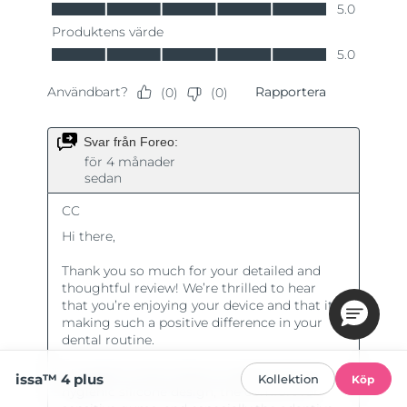
issa™ 4 plus
Kollektion
Köp