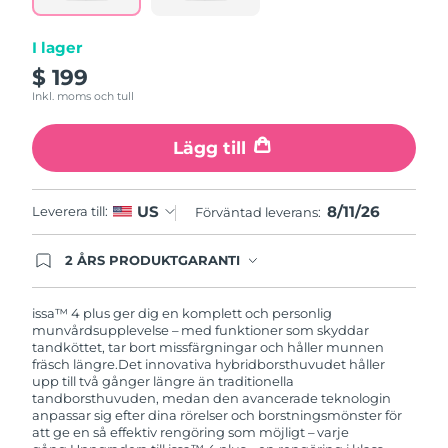
I lager
$ 199
Inkl. moms och tull
Lägg till
8/11/26
US
Leverera till:
Förväntad leverans:
2 ÅRS PRODUKTGARANTI
Produkten levereras med FOREOs heltäckande
garanti. Det betyder att vi byter ut produkten
utan extra kostnad om du får problem med den
issa™ 4 plus ger dig en komplett och personlig
inom två år efter inköpsdatum.
munvårdsupplevelse – med funktioner som skyddar
tandköttet, tar bort missfärgningar och håller munnen
fräsch längre.
Det innovativa hybridborsthuvudet håller
upp till två gånger längre än traditionella
tandborsthuvuden, medan den avancerade teknologin
anpassar sig efter dina rörelser och borstningsmönster för
att ge en så effektiv rengöring som möjligt – varje