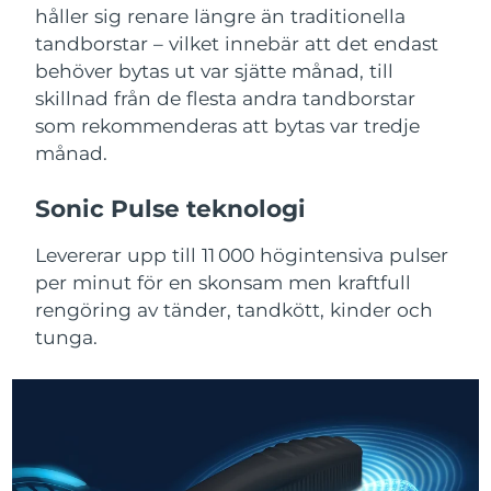
Advanced pore care essentials
For healthy hair
håller sig renare längre än traditionella
18% PAP
Israel
Förväntad leverans
8/14/26
Kosmetika
Man
tandborstar – vilket innebär att det endast
behöver bytas ut var sjätte månad, till
Italien
Förväntad leverans
8/10/26
skillnad från de flesta andra tandborstar
som rekommenderas att bytas var tredje
Japan
Förväntad leverans
8/13/26
månad.
Handla allt
Jersey
Förväntad leverans
8/15/26
Sonic Pulse teknologi
Kazakstan
Förväntad leverans
8/12/26
Levererar upp till 11 000 högintensiva pulser
FOREO APP
per minut för en skonsam men kraftfull
Kuwait
Förväntad leverans
8/10/26
OM FOREO
rengöring av tänder, tandkött, kinder och
Lettland
tunga.
Förväntad leverans
8/10/26
Libanon
Förväntad leverans
8/11/26
Litauen
Förväntad leverans
8/10/26
Luxemburg
Förväntad leverans
8/10/26