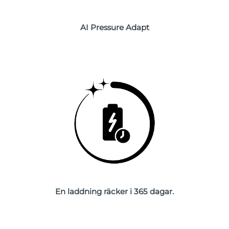
Slovakien
Förväntad leverans
8/10/26
AI Pressure Adapt
Slovenien
Förväntad leverans
8/10/26
Sydafrika
Förväntad leverans
8/18/26
Sydkorea
Förväntad leverans
8/12/26
Spanien
Förväntad leverans
8/10/26
Sverige
Förväntad leverans
8/10/26
Schweiz
Förväntad leverans
8/10/26
Taiwan
Förväntad leverans
8/15/26
En laddning räcker i 365 dagar.
Thailand
Förväntad leverans
8/14/26