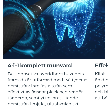
Macao SAR
Förväntad leverans
8/12/26
Malaysia
Förväntad leverans
8/13/26
Malta
Förväntad leverans
8/10/26
Mexiko
Förväntad leverans
8/14/26
Monaco
Förväntad leverans
8/11/26
4-i-1 komplett munvård
Effe
Nederländerna
Förväntad leverans
8/10/26
Det innovativa hybridborsthuvudets
Klinis
Nya Zeeland
Förväntad leverans
8/10/26
framsida är utformad med två typer av
än din
borststrån: inre fasta strån som
polym
Norge
Förväntad leverans
8/10/26
effektivt avlägsnar plack och rengör
och bi
tänderna, samt yttre, omslutande
att bö
Oman
Förväntad leverans
8/13/26
borststrån i mjukt, ultrahygieniskt