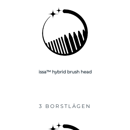
Turkiet
Förväntad leverans
8/11/26
Förenade
Förväntad leverans
8/11/26
Arabemiraten
Storbritannien
Förväntad leverans
8/10/26
USA
Förväntad leverans
8/11/26
Uzbekistan
Förväntad leverans
8/15/26
issa™ hybrid brush head
Vietnam
Förväntad leverans
8/16/26
3 BORSTLÄGEN