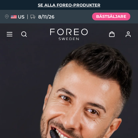
Hoppa
SE ALLA FOREO-PRODUKTER
till
huvudinnehåll
US
8/11/26
BÄSTSÄLJARE
NYHET
Logga in
Språk
BREAKING NEWS
Användarprofil
English
Deutsch
Español
Mina enheter
FAQ™ Pure Beauty-Tech Elixir
Français
Italiano
Português
Mina beställningar
Polski
Svenska
Русский
Türkçe
简体中文
繁體中文
Mina adresser
issa™ Teeth Whitening Set
Mina prenumerationer