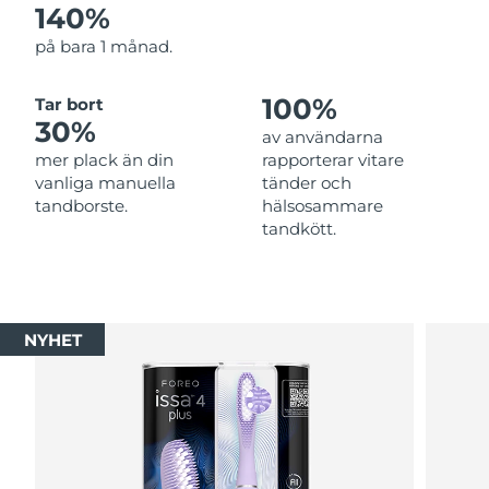
140%
på bara 1 månad.
100%
Tar bort
30%
av användarna
mer plack än din
rapporterar vitare
vanliga manuella
tänder och
tandborste.
hälsosammare
tandkött.
NYHET