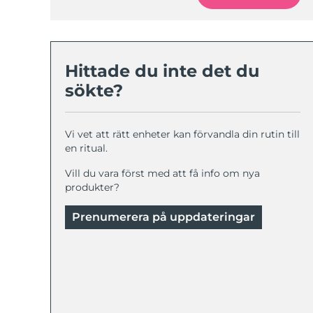
KIWI™-hudvård
All acne treatment devices
All revitalizing eye massagers
Serum
issa™ Teeth Whitening Gel
Advanced pore care essentials
For healthy hair
18% PAP
Kosmetika
Man
Hittade du inte det du
sökte?
Handla allt
Vi vet att rätt enheter kan förvandla din rutin till
en ritual.
Vill du vara först med att få info om nya
produkter?
FOREO APP
Prenumerera på uppdateringar
OM FOREO