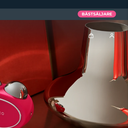
BÄSTSÄLJARE
Logga in
Användarprofil
Mina enheter
Mina beställningar
Mina adresser
Mina prenumerationer