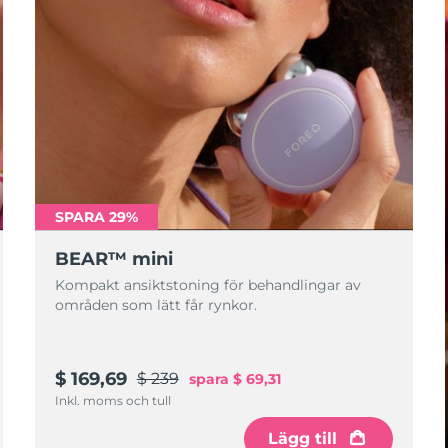
SPARA 29%
BEAR™ mini
Kompakt ansiktstoning för behandlingar av
områden som lätt får rynkor.
$ 169,69
$ 239
spara
$ 69,31
Inkl. moms och tull
Lägg till