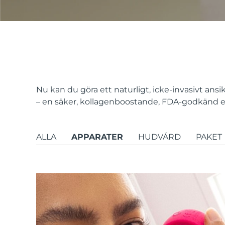
issa™ Teeth Whitening Set
FAQ™ Dual LED Panel
Nu kan du göra ett naturligt, icke-invasivt an
– en säker, kollagenboostande, FDA-godkänd 
POPULÄR
ALLA
APPARATER
HUDVÅRD
PAKET
Specialerbjudanden
Bästsäljare