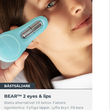
BÄSTSÄLJARE
BEAR™ 2 eyes & lips
Bästa alternativet till botox. Fastare
ögonkontur. Fylliga läppar. Lyfta bryn. På bara