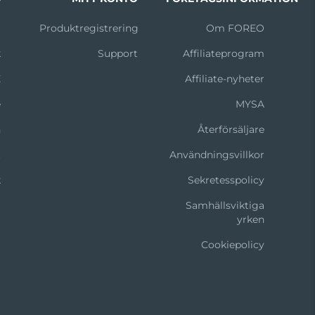
m
Produktregistrering
Om FOREO
k
Support
Affiliateprogram
X
Affiliate-nyheter
e
MYSA
n
Återförsäljare
t
Användningsvillkor
k
Sekretesspolicy
Samhällsviktiga
yrken
Cookiepolicy