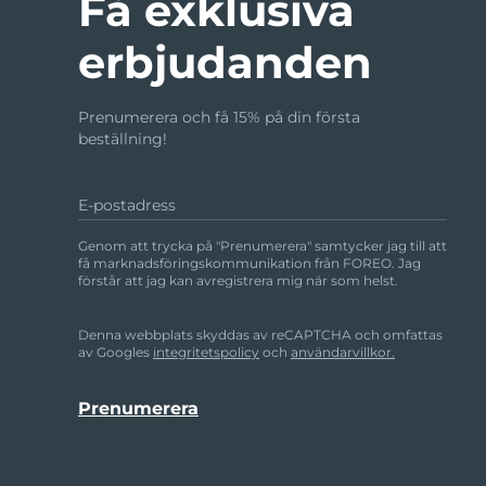
Få exklusiva
erbjudanden
Prenumerera och få 15% på din första
beställning!
E-postadress
Genom att trycka på "Prenumerera" samtycker jag till att
få marknadsföringskommunikation från FOREO. Jag
förstår att jag kan avregistrera mig när som helst.
Denna webbplats skyddas av reCAPTCHA och omfattas
av Googles
integritetspolicy
och
användarvillkor.