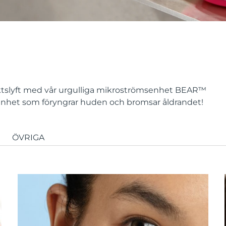
siktslyft med vår urgulliga mikroströmsenhet BEAR
™
enhet som föryngrar huden och bromsar åldrandet!
ÖVRIGA