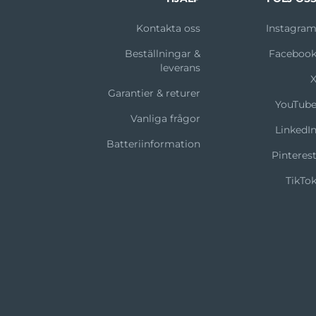
Kontakta oss
Instagra
Beställningar &
Faceboo
leverans
Garantier & returer
YouTub
Vanliga frågor
LinkedI
Batteriinformation
Pinteres
TikTo