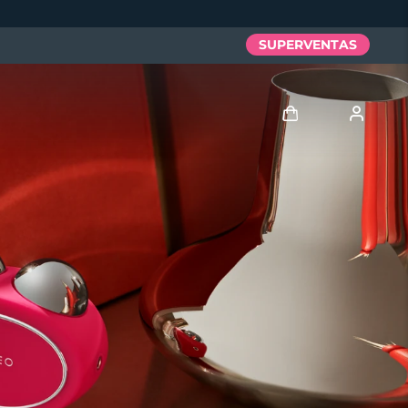
SUPERVENTAS
Iniciar sesión
Perfil de usuario
Mis dispositivos
Mis pedidos
Mis direcciones
Mis suscripciones