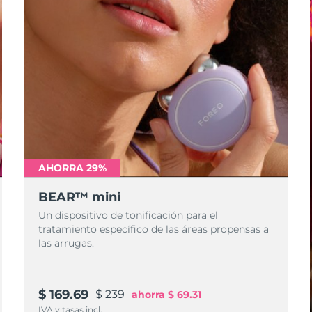
AHORRA 29%
BEAR™ mini
Un dispositivo de tonificación para el
tratamiento específico de las áreas propensas a
las arrugas.
$ 169.69
$ 239
ahorra
$ 69.31
IVA y tasas incl.