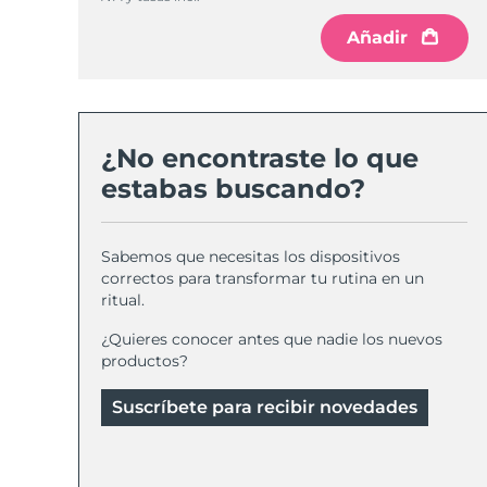
Cuidado de la piel KIWI™
All acne treatment devices
All revitalizing eye massagers
Serum
issa™ Teeth Whitening Gel
Advanced pore care essentials
Añadir
For healthy hair
18% PAP
Cosméticos
Hombres
¿No encontraste lo que
estabas buscando?
Comprar todo
Sabemos que necesitas los dispositivos
correctos para transformar tu rutina en un
ritual.
FOREO APP
¿Quieres conocer antes que nadie los nuevos
ACERCA DE
productos?
Suscríbete para recibir novedades