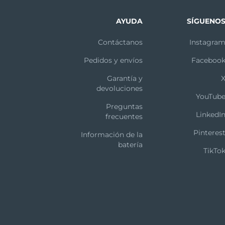
AYUDA
SÍGUENO
Contáctanos
Instagra
Pedidos y envíos
Faceboo
Garantía y
devoluciones
YouTub
Preguntas
LinkedI
frecuentes
Pinteres
Información de la
batería
TikTo