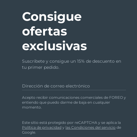
Consigue
ofertas
exclusivas
Suscríbete y consigue un 15% de descuento en
tu primer pedido.
Dirección de correo electrónico
Acepto recibir comunicaciones comerciales de FOREO y
entiendo que puedo darme de baja en cualquier
momento.
Este sitio está protegido por reCAPTCHA y se aplica la
Política de privacidad
y
las Condiciones del servicio
de
Google.