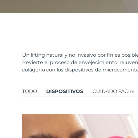
issa™ Teeth Whitening Set
FAQ™ Dual LED Panel
Un lifting natural y no invasivo por fin es posib
Revierte el proceso de envejecimiento, rejuvene
colágeno con los dispositivos de microcorriente
POPULAR
TODO
DISPOSITIVOS
CUIDADO FACIAL
Sorpresas especiales
Superventas