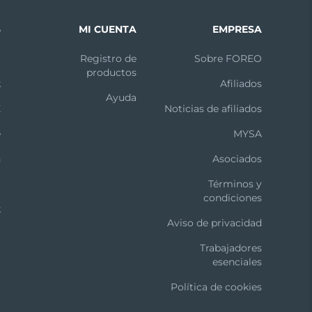
S
MI CUENTA
EMPRESA
m
Registro de
Sobre FOREO
productos
k
Afiliados
Ayuda
X
Noticias de afiliados
e
MYSA
n
Asociados
t
Términos y
condiciones
k
Aviso de privacidad
Trabajadores
esenciales
Política de cookies