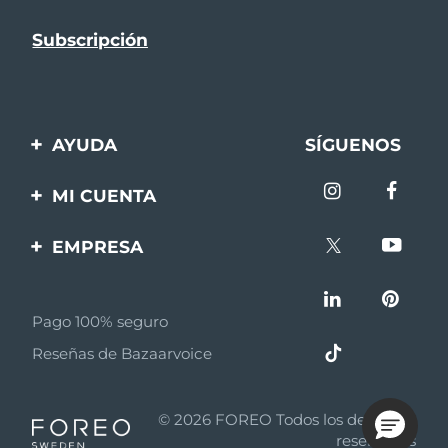
AYUDA
SÍGUENOS
Contáctanos
MI CUENTA
Pedidos y envíos
Registro de productos
EMPRESA
Garantía y devoluciones
Ayuda
Sobre FOREO
Preguntas frecuentes
Pago 100% seguro
Afiliados
Información de la
Reseñas de Bazaarvoice
batería
Noticias de afiliados
MYSA
© 2026 FOREO Todos los derechos
Asociados
reservados