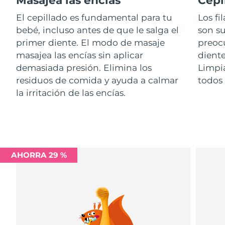
Advanced pore care essentials
For healthy hair
18% PAP
Israel
Entrega prevista
8/15/26
Cosméticos
Hombres
El cepillado es fundamental para tu
Los fi
bebé, incluso antes de que le salga el
son su
Italia
Entrega prevista
8/11/26
primer diente. El modo de masaje
preoc
masajea las encías sin aplicar
diente
Japón
Entrega prevista
8/14/26
demasiada presión. Elimina los
Limpi
Comprar todo
residuos de comida y ayuda a calmar
todos 
Jersey
Entrega prevista
8/16/26
la irritación de las encías.
Kazajistán
Entrega prevista
8/13/26
FOREO APP
Kuwait
Entrega prevista
8/11/26
ACERCA DE
Letonia
Entrega prevista
8/11/26
AHORRA 29 %
Líbano
Entrega prevista
8/12/26
Lituania
Entrega prevista
8/11/26
Luxemburgo
Entrega prevista
8/11/26