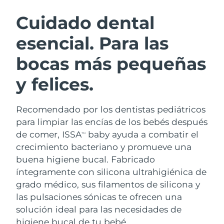
RUTINA SUECAS DE BELLEZA
Austria
Entrega prevista
8/11/26
Cuidado dental
esencial. Para las
Baréin
Entrega prevista
8/12/26
bocas más pequeñas
Limpieza facial
Lifting facial
Bélgica
Entrega prevista
8/11/26
LUNA™ 4 pack
BEAR™ 2 pack
y felices.
Bermudas
Entrega prevista
8/17/26
Anti-aging massage
Microcurrent toning
Recomendado por los dentistas pediátricos
Bosnia y Herzegovina
Entrega prevista
8/14/26
Hidratación
Cuidado bucal
para limpiar las encías de los bebés después
LUNA™ 4 Plus
BEAR™ 2 go
Brunéi
de comer, ISSA
baby ayuda a combatir el
Entrega prevista
8/16/26
TM
UFO™ 3 pack
issa™ 4
Massage, LED heating
Microcurrent toning on-the-go
crecimiento bacteriano y promueve una
TRATAMIENTO ANTIEDAD FAQ™
Deep facial hydration
Hybrid silicone sonic toothbrush
Bulgaria
Entrega prevista
8/11/26
buena higiene bucal. Fabricado
íntegramente con silicona ultrahigiénica de
NEW
LUNA™ 4 Men
BEAR™ 2 eyes & lips
Canadá
Entrega prevista
8/15/26
UFO™ 3 LED
grado médico, sus filamentos de silicona y
issa™ 4 plus
For men, anti-aging massage
Microcurrent line smoothing device
las pulsaciones sónicas te ofrecen una
Near-infrared and red light therapy
Smart hybrid silicone sonic toothbrush
Chile
Entrega prevista
8/15/26
device
Antiedad
Tratamientos LED
solución ideal para las necesidades de
higiene bucal de tu bebé.