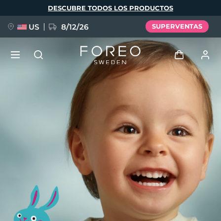
Pasar
DESCUBRE TODOS LOS PRODUCTOS
al
contenido
principal
US
8/12/26
SUPERVENTAS
NUEVO
Iniciar sesión
Idioma
BREAKING NEWS
Perfil de usuario
English
Deutsch
Español
Mis dispositivos
FAQ™ Pure Beauty-Tech Elixir
Français
Italiano
Português
Mis pedidos
Polski
Svenska
Русский
Türkçe
简体中文
繁體中文
Mis direcciones
issa™ Teeth Whitening Set
Mis suscripciones