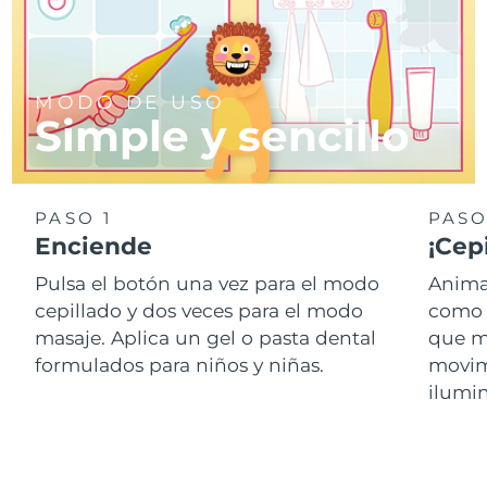
MODO DE USO
Simple y sencillo
PASO 1
PASO
Enciende
¡Cepi
Pulsa el botón una vez para el modo
Anima
cepillado y dos veces para el modo
como 
masaje. Aplica un gel o pasta dental
que ma
formulados para niños y niñas.
movimi
ilumin