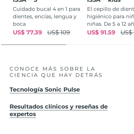
Cuidado bucal 4 en 1 para
El cepillo de dien
dientes, encías, lengua y
higiénico para ni
boca
niñas. De 5 a 12 añ
US$ 77.39
US$ 109
US$ 91.59
US$ 
CONOCE MÁS SOBRE LA
CIENCIA QUE HAY DETRÁS
Tecnología Sonic Pulse
Resultados clínicos y reseñas de
expertos