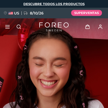
Pasar
DESCUBRE TODOS LOS PRODUCTOS
al
contenido
principal
US
8/10/26
SUPERVENTAS
NUEVO
Iniciar sesión
Idioma
BREAKING NEWS
Perfil de usuario
English
Deutsch
Español
Mis dispositivos
FAQ™ Pure Beauty-Tech Elixir
Français
Italiano
Português
Mis pedidos
Polski
Svenska
Русский
Türkçe
简体中文
繁體中文
Mis direcciones
issa™ Teeth Whitening Set
Mis suscripciones