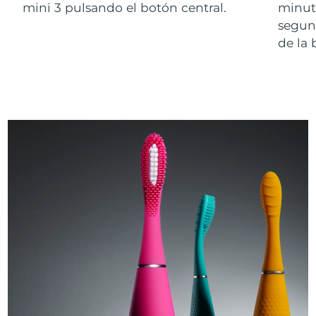
mini 3 pulsando el botón central.
minut
segun
de la 