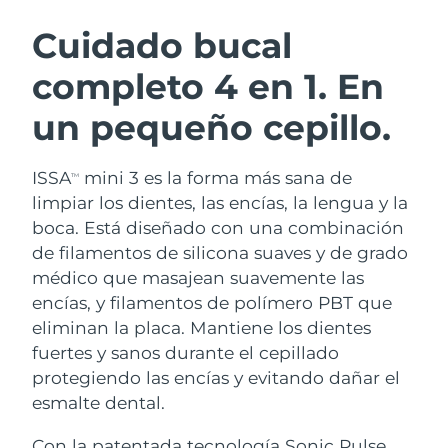
RUTINA SUECAS DE BELLEZA
Austria
Entrega prevista
09/08/2026
Cuidado bucal
completo 4 en 1. En
Baréin
Entrega prevista
10/08/2026
un pequeño cepillo.
Limpieza facial
Lifting facial
Bélgica
Entrega prevista
09/08/2026
LUNA™ 4 pack
BEAR™ 2 pack
Bermudas
Entrega prevista
15/08/2026
ISSA
mini 3 es la forma más sana de
TM
Anti-aging massage
Microcurrent toning
limpiar los dientes, las encías, la lengua y la
Bosnia y Herzegovina
Entrega prevista
12/08/2026
boca. Está diseñado con una combinación
Hidratación
Cuidado bucal
de filamentos de silicona suaves y de grado
LUNA™ 4 Plus
BEAR™ 2 go
Brunéi
Entrega prevista
14/08/2026
UFO™ 3 pack
issa™ 4
médico que masajean suavemente las
Massage, LED heating
Microcurrent toning on-the-go
TRATAMIENTO ANTIEDAD FAQ™
encías, y filamentos de polímero PBT que
Deep facial hydration
Hybrid silicone sonic toothbrush
Bulgaria
Entrega prevista
09/08/2026
eliminan la placa. Mantiene los dientes
NEW
fuertes y sanos durante el cepillado
LUNA™ 4 Men
BEAR™ 2 eyes & lips
Canadá
Entrega prevista
13/08/2026
UFO™ 3 LED
issa™ 4 plus
protegiendo las encías y evitando dañar el
For men, anti-aging massage
Microcurrent line smoothing device
Near-infrared and red light therapy
esmalte dental.
Smart hybrid silicone sonic toothbrush
Chile
Entrega prevista
13/08/2026
device
Antiedad
Tratamientos LED
Con la patentada tecnología Sonic Pulse,