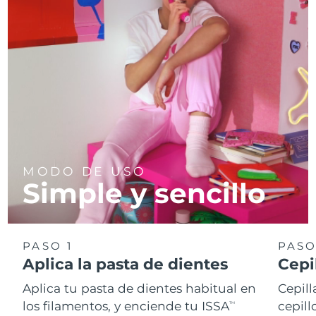
MODO DE USO
Simple y sencillo
PASO 1
PASO
Aplica la pasta de dientes
Cepi
Aplica tu pasta de dientes habitual en
Cepill
los filamentos, y enciende tu ISSA
cepill
TM