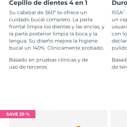
Advanced pore care essentials
Cepillo de dientes 4 en 1
Duro
For healthy hair
18% PAP
Israel
Entrega prevista
13/08/2026
Cosméticos
Hombres
Su cabezal de 360º te ofrece un
ISSA
TM
cuidado bucal completo. La parte
un cep
Italia
Entrega prevista
09/08/2026
frontal limpia los dientes y las encías, y
usuari
la parte posterior limpia la boca y la
con lo
Japón
Entrega prevista
12/08/2026
lengua. Su diseño mejora la higiene
declar
Comprar todo
Jersey
Entrega prevista
14/08/2026
bucal un 140%. Clínicamente probado.
pulido
Basado en pruebas clínicas y de
Basado
Kazajistán
Entrega prevista
11/08/2026
uso de terceros
de ter
FOREO APP
Kuwait
Entrega prevista
09/08/2026
ACERCA DE
Letonia
Entrega prevista
09/08/2026
Líbano
Entrega prevista
10/08/2026
Lituania
Entrega prevista
09/08/2026
SAVE 29 %
Luxemburgo
Entrega prevista
09/08/2026