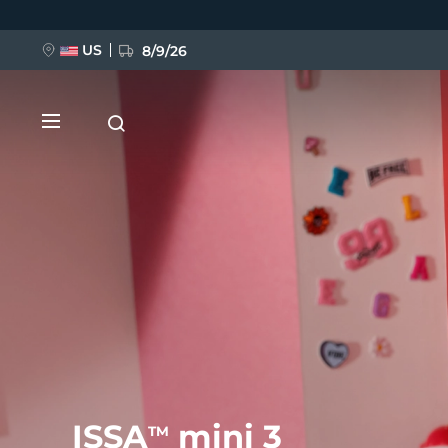
Przejdź
do
treści
US
8/9/26
NOWOŚĆ
BREAKING NEWS
FAQ™ Pure Beauty-Tech Elixir
ISSA
mini 3
TM