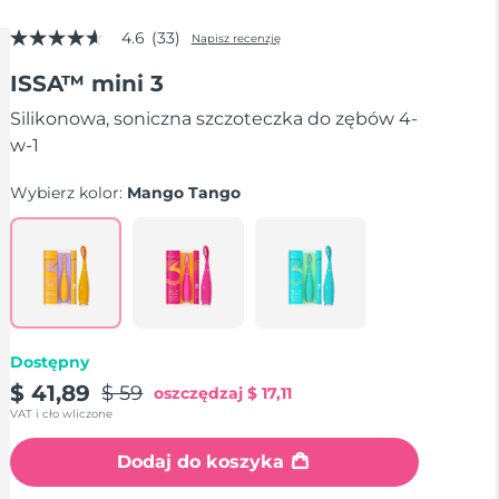
4.6
(33)
Napisz recenzję
4.6
z
ISSA™ mini 3
5
gwiazdek,
średnia
Silikonowa, soniczna szczoteczka do zębów 4-
wartość
w-1
oceny.
Read
33
Wybierz kolor:
Mango Tango
Reviews.
Łącze
do
tej
samej
strony.
Dostępny
$ 41,89
$ 59
oszczędzaj
$ 17,11
VAT i cło wliczone
Dodaj do koszyka