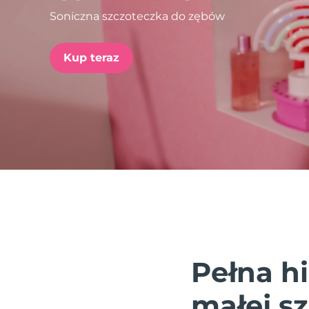
Soniczna szczoteczka do zębów
issa™ Teeth Whitening Set
Kup teraz
FAQ™ Dual LED Panel
POPULARNY
Specjalne oferty
Bestsellery
Pełna h
małej s