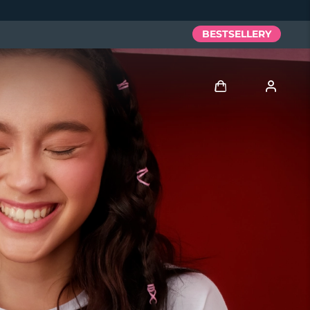
BESTSELLERY
Zaloguj
Profil użytkownika
Moje urządzenia
Moje zamówienia
Moje adresy
Moje subskrypcje