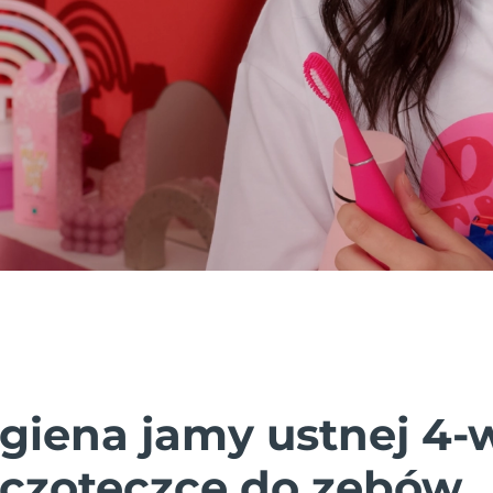
igiena jamy ustnej 4-
zczoteczce do zębów.