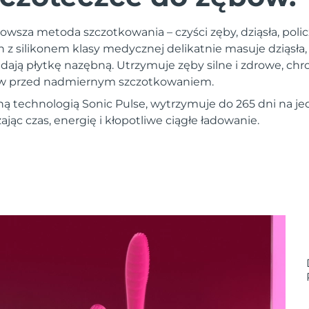
owsza metoda szczotkowania – czyści zęby, dziąsła, policz
n z silikonem klasy medycznej delikatnie masuje dziąsła
dają płytkę nazębną. Utrzymuje zęby silne i zdrowe, chr
ębów przed nadmiernym szczotkowaniem.
ą technologią Sonic Pulse, wytrzymuje do 265 dni na 
ąc czas, energię i kłopotliwe ciągłe ładowanie.