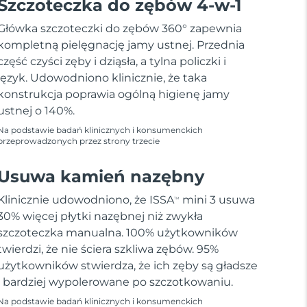
Szczoteczka do zębów 4-w-1
Główka szczoteczki do zębów 360° zapewnia
kompletną pielęgnację jamy ustnej. Przednia
część czyści zęby i dziąsła, a tylna policzki i
język. Udowodniono klinicznie, że taka
konstrukcja poprawia ogólną higienę jamy
ustnej o 140%.
Na podstawie badań klinicznych i konsumenckich
przeprowadzonych przez strony trzecie
Usuwa kamień nazębny
Klinicznie udowodniono, że ISSA
mini 3 usuwa
TM
30% więcej płytki nazębnej niż zwykła
szczoteczka manualna. 100% użytkowników
twierdzi, że nie ściera szkliwa zębów. 95%
użytkowników stwierdza, że ich zęby są gładsze
i bardziej wypolerowane po szczotkowaniu.
Na podstawie badań klinicznych i konsumenckich