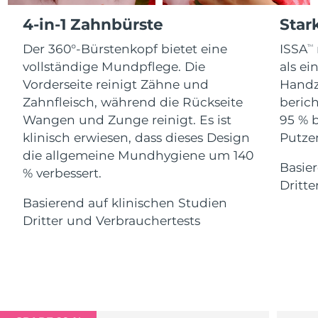
Advanced pore care essentials
For healthy hair
18% PAP
4-in-1 Zahnbürste
Star
Kosmetik
Männer
Isle of Man
Erwartete Lieferung
8/11/26
Der 360°-Bürstenkopf bietet eine
ISSA
TM
Israel
Erwartete Lieferung
8/13/26
vollständige Mundpflege. Die
als e
Vorderseite reinigt Zähne und
Handz
Italien
Erwartete Lieferung
8/9/26
Zahnfleisch, während die Rückseite
berich
Kaufe alles
Wangen und Zunge reinigt. Es ist
95 % 
Japan
Erwartete Lieferung
8/12/26
klinisch erwiesen, dass dieses Design
Putzen
die allgemeine Mundhygiene um 140
Jersey
Erwartete Lieferung
8/14/26
Basier
FOREO APP
% verbessert.
Dritte
Kasachstan
Erwartete Lieferung
8/11/26
ÜBER
Basierend auf klinischen Studien
Dritter und Verbrauchertests
Kuwait
Erwartete Lieferung
8/9/26
Lettland
Erwartete Lieferung
8/9/26
Libanon
Erwartete Lieferung
8/10/26