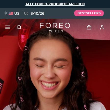
Direkt
ALLE FOREO-PRODUKTE ANSEHEN
zum
Inhalt
US
8/10/26
BESTSELLERS
NEU
Anmelden
Sprache
BREAKING NEWS
Benutzerkonto
English
Deutsch
Español
Meine Geräte
FAQ™ Pure Beauty-Tech Elixir
Français
Italiano
Português
Meine Bestellungen
Polski
Svenska
Русский
Türkçe
简体中文
繁體中文
Meine Adressen
issa™ Teeth Whitening Set
Meine Abonnements