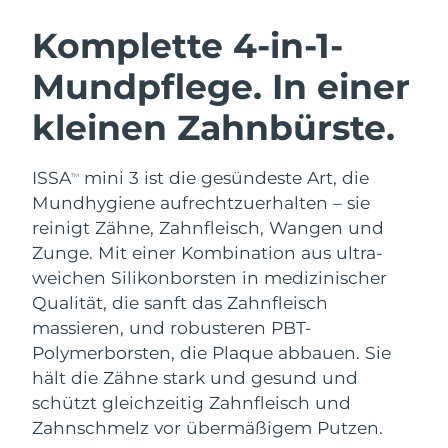
SCHWEDISCHE BEAUTY ROUTINE
Australien
Erwartete Lieferung
8/12/26
Komplette 4-in-1-
Österreich
Erwartete Lieferung
8/9/26
Mundpflege. In einer
Bahrain
Erwartete Lieferung
8/10/26
kleinen Zahnbürste.
Gesichtsreinigung
Gesichtsstraffung
Belgien
Erwartete Lieferung
8/9/26
LUNA™ 4 Set
BEAR™ 2 Set
ISSA
mini 3 ist die gesündeste Art, die
TM
Anti-aging massage
Microcurrent toning
Bermuda
Erwartete Lieferung
8/15/26
Mundhygiene aufrechtzuerhalten – sie
reinigt Zähne, Zahnfleisch, Wangen und
Hydratisierung
Mundpflege
Bosnien und
Zunge. Mit einer Kombination aus ultra-
Erwartete Lieferung
8/12/26
LUNA™ 4 Plus
BEAR™ 2 go
Herzegowina
UFO™ 3 Set
issa™ 4
weichen Silikonborsten in medizinischer
Massage, LED heating
Microcurrent toning on-the-go
FAQ™ ANTI-AGING-BEHANDLUNG
Qualität, die sanft das Zahnfleisch
Deep facial hydration
Hybrid silicone sonic toothbrush
Brunei Darussalam
Erwartete Lieferung
8/14/26
massieren, und robusteren PBT-
NEW
Polymerborsten, die Plaque abbauen. Sie
LUNA™ 4 Men
BEAR™ 2 eyes & lips
Bulgarien
Erwartete Lieferung
8/9/26
UFO™ 3 LED
issa™ 4 plus
hält die Zähne stark und gesund und
For men, anti-aging massage
Microcurrent line smoothing device
Near-infrared and red light therapy
schützt gleichzeitig Zahnfleisch und
Kanada
Smart hybrid silicone sonic toothbrush
Erwartete Lieferung
8/13/26
device
Anti-aging
LED-Behandlungen
Zahnschmelz vor übermäßigem Putzen.