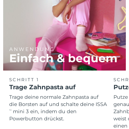
ANWENDUNG
Einfach & bequem
SCHRITT 1
SCHR
Trage Zahnpasta auf
Putz
Trage deine normale Zahnpasta auf
Putze
die Borsten auf und schalte deine ISSA
genau
mini 3 ein, indem du den
Zahnb
TM
Powerbutton drückst.
weist 
einen